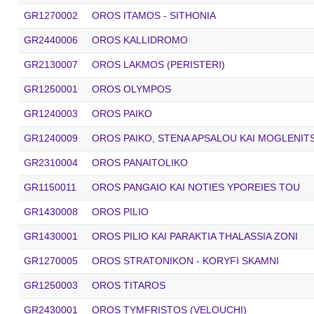
GR1270002
OROS ITAMOS - SITHONIA
GR2440006
OROS KALLIDROMO
GR2130007
OROS LAKMOS (PERISTERI)
GR1250001
OROS OLYMPOS
GR1240003
OROS PAIKO
GR1240009
OROS PAIKO, STENA APSALOU KAI MOGLENIT
GR2310004
OROS PANAITOLIKO
GR1150011
OROS PANGAIO KAI NOTIES YPOREIES TOU
GR1430008
OROS PILIO
GR1430001
OROS PILIO KAI PARAKTIA THALASSIA ZONI
GR1270005
OROS STRATONIKON - KORYFI SKAMNI
GR1250003
OROS TITAROS
GR2430001
OROS TYMFRISTOS (VELOUCHI)