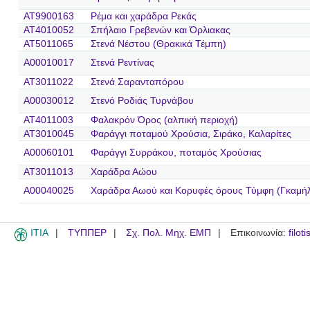
AT9900163
Ρέμα και χαράδρα Ρεκάς
AT4010052
Σπήλαιο Γρεβενών και Όρλιακας
AT5011065
Στενά Νέστου (Θρακικά Τέμπη)
A00010017
Στενά Ρεντίνας
AT3011022
Στενά Σαρανταπόρου
A00030012
Στενό Ροδιάς Τυρνάβου
AT4011003
Φαλακρόν Όρος (αλπική περιοχή)
AT3010045
Φαράγγι ποταμού Χρούσια, Σιράκο, Καλαρίτες
A00060101
Φαράγγι Συρράκου, ποταμός Χρούσιας
AT3011013
Χαράδρα Αώου
A00040025
Χαράδρα Αωού και Κορυφές όρους Τύμφη (Γκαμή
ITIA
ΤΥΠΠΕΡ
Σχ. Πολ. Μηχ. ΕΜΠ
Επικοινωνία:
filot