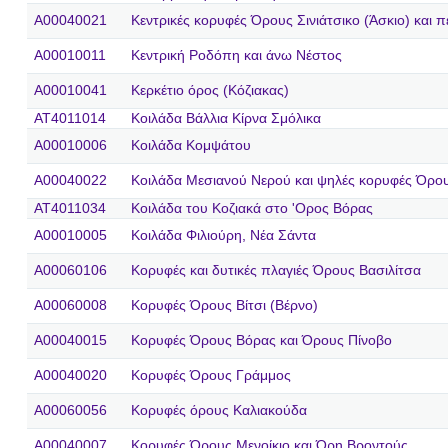
A00040021
Κεντρικές κορυφές Όρους Σινιάτσικο (Άσκιο) και 
A00010011
Κεντρική Ροδόπη και άνω Νέστος
A00010041
Κερκέτιο όρος (Κόζιακας)
AT4011014
Κοιλάδα Βάλλια Κίρνα Σμόλικα
A00010006
Κοιλάδα Κομψάτου
A00040022
Κοιλάδα Μεσιανού Νερού και ψηλές κορυφές Όρο
AT4011034
Κοιλάδα του Κοζιακά στο 'Oρος Βόρας
A00010005
Κοιλάδα Φιλιούρη, Νέα Σάντα
A00060106
Κορυφές και δυτικές πλαγιές Όρους Βασιλίτσα
A00060008
Κορυφές Όρους Βίτσι (Βέρνο)
A00040015
Κορυφές Όρους Βόρας και Όρους Πίνοβο
A00040020
Κορυφές Όρους Γράμμος
A00060056
Κορυφές όρους Καλιακούδα
A00040007
Κορυφές Όρους Μενοίκιο και Όρη Βροντούς