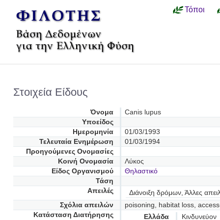
Τόποι
Στοιχεία Είδους
Όνομα
Canis lupus
Υποείδος
Ημερομηνία
01/03/1993
Τελευταία Ενημέρωση
01/03/1994
Προηγούμενες Oνομασίες
Κοινή Ονομασία
Λύκος
Είδος Οργανισμού
Θηλαστικό
Τάση
Απειλές
Διάνοιξη δρόμων, Άλλες απει
Σχόλια απειλών
poisoning, habitat loss, access
Κατάσταση Διατήρησης
Ελλάδα
Κινδυνεύον