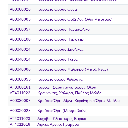
A00060026
Κορυφές Όρους Οξυά
A00040005
Κορυφές Όρους Όρβηλος (Αλή Μποτούς)
A00060057
Κορυφές Όρους Παναιτωλικό
A00060100
Κορυφές Όρους Περιστέρι
A00040024
Κορυφές Όρους Σμόλικας
A00040014
Κορυφές Όρους Τζένα
A00040006
Κορυφές Όρους Φαλακρό (Μποζ Νταγ)
A00060055
Κορυφές όρους Χελιδόνα
AT9900161
Κορυφή Σαράνταινα όρους Οξυά
AT4011022
Κρανιώνας, Χάλαρα, Παύλος Μελάς
A00030007
Κρούσια Όρη, Λίμνη Κερκίνη και Όρος Μπέλες
A00020028
Κρούσια Όρη (Μαυροβούνι)
AT4011023
Λέχοβο, Κλεισούρα, Βαρικό
AT4011018
Λίμνες Αρένες Γράμμου