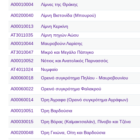
A00010004
Λίμνες της Θράκης
A00200040
Λίμνη Βιστονίδα (Μπουρού)
A00010013
Λίμνη Κερκίνη
AT3011035
Λίμνη πηγών Αώου
A00010044
Μαυροβούνι Λαρίσης
AT3010047
Μικρό και Μεγάλο Πάπιγκο
A00010052
Νότιος και Ανατολικός Παρνασσός
AT4011024
Νυμφαίο
A00060018
Ορεινό συγκρότημα Πηλίου - Μαυροβουνίου
A00060022
Ορεινό συγκρότημα Φαλακρού
A00060014
Όρη Άγραφα (Ορεινό συγκρότημα Αγράφων)
A00010051
Όρη Βαρδούσια
A00030015
Όρη Βόρας (Καϊμακτσαλάν), Πίνοβο και Τζένα
A00200048
Όρη Γκιώνα, Οίτη και Βαρδούσια