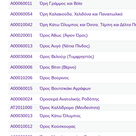
A00060011
Όρη Γράμμος και Βόϊο
A00060054
Όρη Καλιακούδα, Χελιδόνα και Παναιτωλικό
A00010042
Όρη Κάτω Όλυμπος και Όσσα, Τέμπη και Δέλτα Π
A00020001
Όρος Άθως (Άγιον Όρος)
A00060013
Όρος Αυγό (Νότια Πίνδος)
A00030004
Ορος Βελούχι (Τυμφρηστός)
A00060006
Όρος Βίτσι (Βέρνο)
A00010206
Όρος Βούρινος
A00060015
Όρος Βουτσικάκι Αγράφων
A00060024
Οροσειρά Ανατολικής Ροδόπης
AT2011000
Όρος Καλλίδρομο (Μενδενίτσα)
A00030013
Όρος Κάτω Όλυμπος
A00010012
Ορος Κούσκουρας