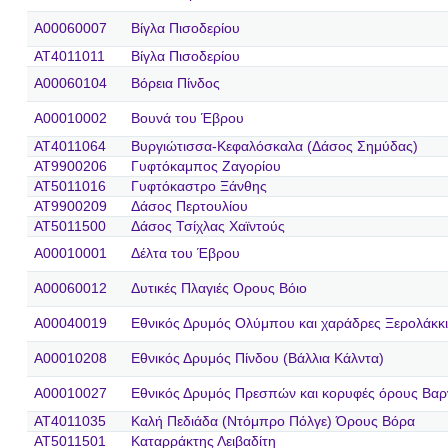
A00060007
Βίγλα Πισοδερίου
AT4011011
Βίγλα Πισοδερίου
A00060104
Βόρεια Πίνδος
A00010002
Βουνά του Έβρου
AT4011064
Βυργιώτισσα-Κεφαλόσκαλα (Δάσος Σημύδας)
AT9900206
Γυφτόκαμπος Ζαγορίου
AT5011016
Γυφτόκαστρο Ξάνθης
AT9900209
Δάσος Περτουλίου
AT5011500
Δάσος Τσίχλας Χαϊντούς
A00010001
Δέλτα του Έβρου
A00060012
Δυτικές Πλαγιές Ορους Βόιο
A00040019
Εθνικός Δρυμός Ολύμπου και χαράδρες Ξερολάκκι
A00010208
Εθνικός Δρυμός Πίνδου (Βάλλια Κάλντα)
A00010027
Εθνικός Δρυμός Πρεσπών και κορυφές όρους Βαρ
AT4011035
Καλή Πεδιάδα (Ντόμπρο Πόλγε) Όρους Βόρα
AT5011501
Καταρράκτης Λειβαδίτη