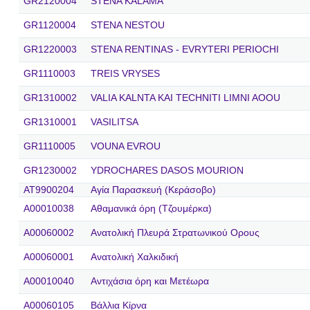
GR2120004
STENA KALAMA
GR1120004
STENA NESTOU
GR1220003
STENA RENTINAS - EVRYTERI PERIOCHI
GR1110003
TREIS VRYSES
GR1310002
VALIA KALNTA KAI TECHNITI LIMNI AOOU
GR1310001
VASILITSA
GR1110005
VOUNA EVROU
GR1230002
YDROCHARES DASOS MOURION
AT9900204
Αγία Παρασκευή (Κεράσοβο)
A00010038
Αθαμανικά όρη (Τζουμέρκα)
A00060002
Ανατολική Πλευρά Στρατωνικού Ορους
A00060001
Ανατολική Χαλκιδική
A00010040
Αντιχάσια όρη και Μετέωρα
A00060105
Βάλλια Κίρνα