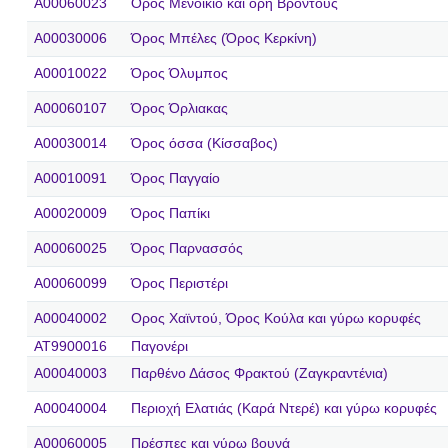
A00060023
Όρος Μενοίκιο και όρη Βροντούς
A00030006
Όρος Μπέλες (Όρος Κερκίνη)
A00010022
Όρος Όλυμπος
A00060107
Όρος Όρλιακας
A00030014
Όρος όσσα (Κίσσαβος)
A00010091
Όρος Παγγαίο
A00020009
Όρος Παπίκι
A00060025
Όρος Παρνασσός
A00060099
Όρος Περιστέρι
A00040002
Ορος Χαϊντού, Όρος Κούλα και γύρω κορυφές
AT9900016
Παγονέρι
A00040003
Παρθένο Δάσος Φρακτού (Ζαγκραντένια)
A00040004
Περιοχή Ελατιάς (Καρά Ντερέ) και γύρω κορυφές
A00060005
Πρέσπες και γύρω βουνά