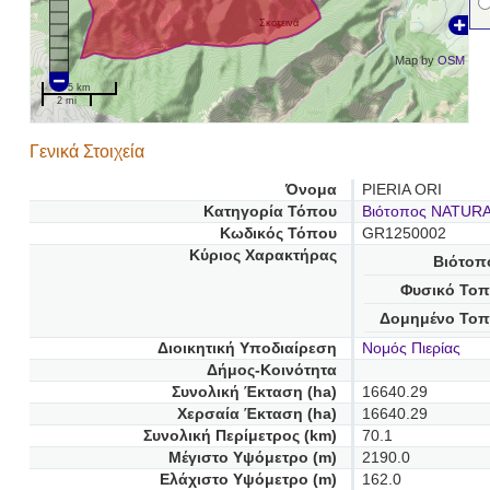
Σκοτεινά
Map by
OSM
5 km
2 mi
Γενικά Στοιχεία
Όνομα
PIERIA ORI
Κατηγορία Τόπου
Βιότοπος NATUR
Κωδικός Τόπου
GR1250002
Κύριος Χαρακτήρας
Βιότοπ
Φυσικό Τοπ
Δομημένο Τοπ
Διοικητική Υποδιαίρεση
Νομός Πιερίας
Δήμος-Κοινότητα
Συνολική Έκταση (ha)
16640.29
Χερσαία Έκταση (ha)
16640.29
Συνολική Περίμετρος (km)
70.1
Μέγιστο Υψόμετρο (m)
2190.0
Ελάχιστο Υψόμετρο (m)
162.0