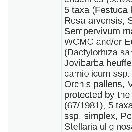
5 taxa (Festuca 
Rosa arvensis, S
Sempervivum mar
WCMC and/or Eur
(Dactylorhiza sa
Jovibarba heuffel
carniolicum ssp.
Orchis pallens, 
protected by the
(67/1981), 5 taxa
ssp. simplex, P
Stellaria uligino