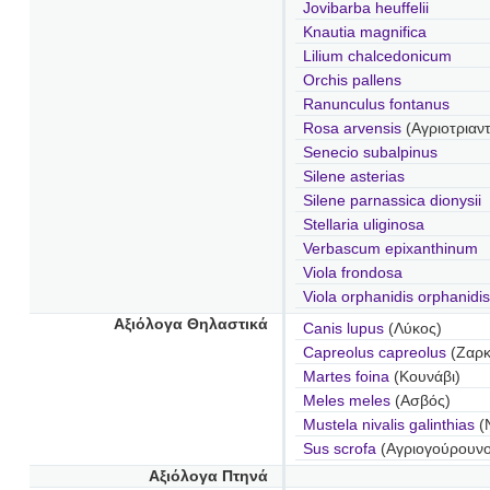
Jovibarba heuffelii
Knautia magnifica
Lilium chalcedonicum
Orchis pallens
Ranunculus fontanus
Rosa arvensis
(Αγριοτριαν
Senecio subalpinus
Silene asterias
Silene parnassica dionysii
Stellaria uliginosa
Verbascum epixanthinum
Viola frondosa
Viola orphanidis orphanidis
Αξιόλογα Θηλαστικά
Canis lupus
(Λύκος)
Capreolus capreolus
(Ζαρκ
Martes foina
(Κουνάβι)
Meles meles
(Ασβός)
Mustela nivalis galinthias
(
Sus scrofa
(Αγριογούρουνο
Αξιόλογα Πτηνά