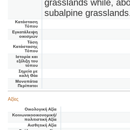
grasslands while, abo
subalpine grasslands
Κατάσταση
Τόπου
Εγκατάλειψη
οικισμών
Τάση
Κατάστασης
Τόπου
Ιστορία και
εξέλιξη του
τόπου
Σημεία με
καλή Θέα
Μονοπάτια
Περίπατοι
Αξίες
Οικολογική Αξία
Κοινωνικοοικονομική/
πολιτιστική Αξία
Αισθητική Αξία