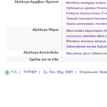
Αξιόλογα Αμφίβια / Ερπετά
Bombina variegata scabra
Ophisaurus apodus thraciu
Podarcis taurica ionica
(Γου
Testudo hermanni hermann
Vipera ammodytes meridio
Αξιόλογα Ψάρια
Alburnoides bipunctatus o
Leuciscus cephalus albus
(
Rhodeus sericeus amarus
Sabanejewia aurata balcan
Αξιόλογα Ασπόνδυλα
Maculinea alcon
(Μακουλιν
Σχόλια για τα είδη
ITIA
ΤΥΠΠΕΡ
Σχ. Πολ. Μηχ. ΕΜΠ
Επικοινωνία:
filot