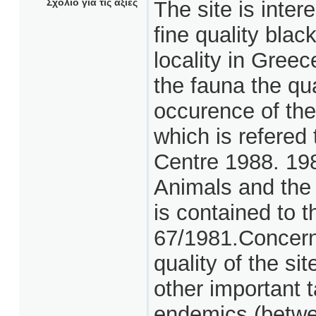
Σχόλιο για τις αξίες
The site is inter
fine quality black
locality in Greec
the fauna the qua
occurence of the
which is refered
Centre 1988. 19
Animals and the 
is contained to 
67/1981.Concerni
quality of the si
other important 
endemics (betwe