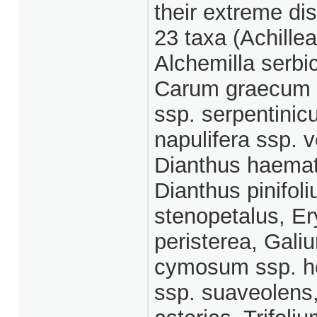
their extreme dis
23 taxa (Achille
Alchemilla serbic
Carum graecum 
ssp. serpentini
napulifera ssp. 
Dianthus haemat
Dianthus pinifoli
stenopetalus, E
peristerea, Gal
cymosum ssp. he
ssp. suaveolens,