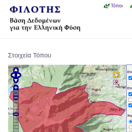
Τόποι
Στοιχεία Τόπου
Μοσχοπόταμος
Επ
Ελατοχώριον
Λαγόρραχη
Επ
Ρητίνη
Βρία
Κάτω Μηλέα
Χα
Φωτεινά