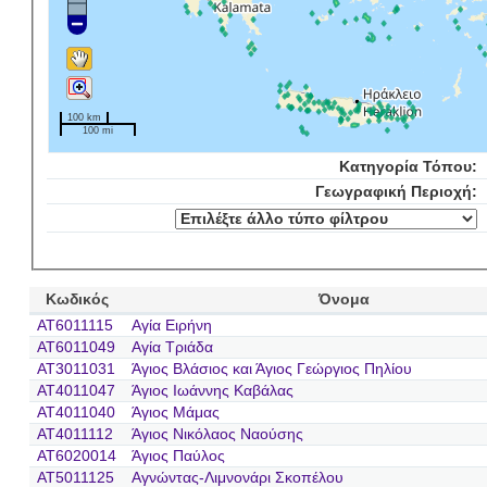
100 km
100 mi
Κατηγορία Τόπου:
Γεωγραφική Περιοχή:
Κωδικός
Όνομα
AT6011115
Αγία Ειρήνη
AT6011049
Αγία Τριάδα
AT3011031
Άγιος Βλάσιος και Άγιος Γεώργιος Πηλίου
AT4011047
Άγιος Ιωάννης Καβάλας
AT4011040
Άγιος Μάμας
AT4011112
Άγιος Νικόλαος Ναούσης
AT6020014
Άγιος Παύλος
AT5011125
Αγνώντας-Λιμνονάρι Σκοπέλου