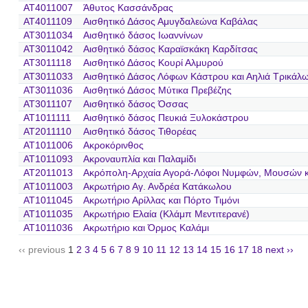
AT4011007
Άθυτος Κασσάνδρας
AT4011109
Αισθητικό Δάσος Αμυγδαλεώνα Καβάλας
AT3011034
Αισθητικό δάσος Ιωαννίνων
AT3011042
Αισθητικό δάσος Καραϊσκάκη Καρδίτσας
AT3011118
Αισθητικό Δάσος Κουρί Αλμυρού
AT3011033
Αισθητικό Δάσος Λόφων Κάστρου και Αηλιά Τρικάλ
AT3011036
Αισθητικό Δάσος Μύτικα Πρεβέζης
AT3011107
Αισθητικό δάσος Όσσας
AT1011111
Αισθητικό δάσος Πευκιά Ξυλοκάστρου
AT2011110
Αισθητικό δάσος Τιθορέας
AT1011006
Ακροκόρινθος
AT1011093
Ακροναυπλία και Παλαμίδι
AT2011013
Ακρόπολη-Αρχαία Αγορά-Λόφοι Νυμφών, Μουσών κ
AT1011003
Ακρωτήριο Αγ. Ανδρέα Κατάκωλου
AT1011045
Ακρωτήριο Αρίλλας και Πόρτο Τιμόνι
AT1011035
Ακρωτήριο Ελαία (Κλάμπ Μεντιτερανέ)
AT1011036
Ακρωτήριο και Όρμος Καλάμι
‹‹ previous
1
2
3
4
5
6
7
8
9
10
11
12
13
14
15
16
17
18
next ››