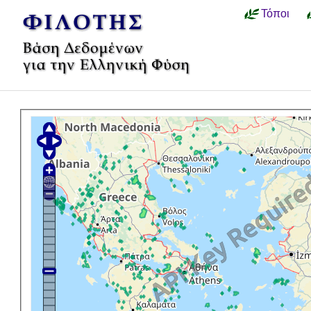
Τόποι