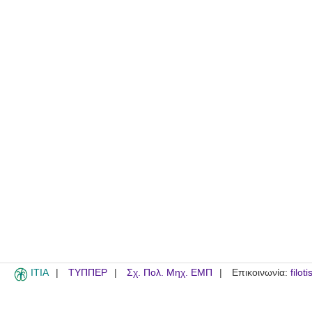
ITIA
ΤΥΠΠΕΡ
Σχ. Πολ. Μηχ. ΕΜΠ
Επικοινωνία:
filot