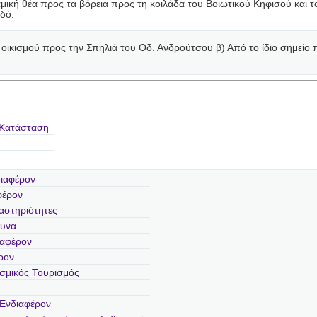
ή θέα προς τα βόρεια προς τη κοιλάδα του Βοιωτικού Κηφισού και το
δό.
οικισμού προς την Σπηλιά του Οδ. Ανδρούτσου β) Από το ίδιο σημείο π
 Κατάσταση
διαφέρον
φέρον
αστηριότητες
ευνα
ιαφέρον
ρον
τισμικός Τουρισμός
 Ενδιαφέρον