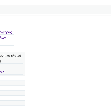
δοχώρας
λλων
νίτικο έλατο)
)
sis