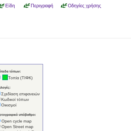
Είδη
Περιγραφή
Οδηγίες χρήσης
ίπεδα τόπων:
Τοπία (ΤΙΦΚ)
ιλογές:
Σχεδίαση επιφανειών
Κωδικοί τόπων
Οικισμοί
ρτογραφικό υπόβαθρο:
Open cycle map
Open Street map