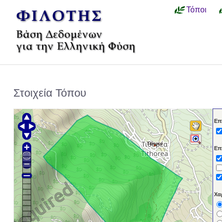
Τόποι
Στοιχεία Τόπου
Επ
Τιθορέα
Επ
Χα