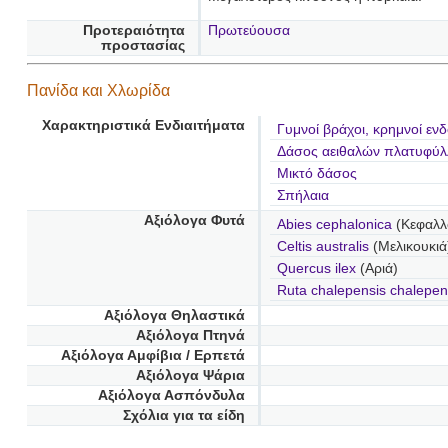
Προτεραιότητα
Πρωτεύουσα
προστασίας
Πανίδα και Χλωρίδα
Χαρακτηριστικά Ενδιαιτήματα
Γυμνοί βράχοι, κρημνοί εν
Δάσος αειθαλών πλατυφύ
Μικτό δάσος
Σπήλαια
Αξιόλογα Φυτά
Abies cephalonica
(Κεφαλλο
Celtis australis
(Μελικουκιά
Quercus ilex
(Αριά)
Ruta chalepensis chalepen
Αξιόλογα Θηλαστικά
Αξιόλογα Πτηνά
Αξιόλογα Αμφίβια / Ερπετά
Αξιόλογα Ψάρια
Αξιόλογα Ασπόνδυλα
Σχόλια για τα είδη