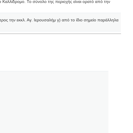
 Καλλίδρομο. Το σύνολο της περιοχής είναι ορατό από την
ρος την εκκλ. Αγ. Ιερουσαλήμ γ) από το ίδιο σημείο παράλληλα