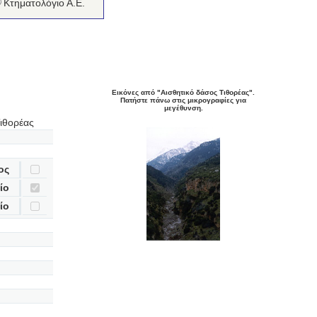
Κτηματολόγιο Α.Ε.
Εικόνες από "Αισθητικό δάσος Τιθορέας".
Πατήστε πάνω στις μικρογραφίες για
μεγέθυνση.
ιθορέας
ος
ίο
ίο