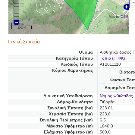
Map by
OSM
500 m
2000 ft
Γενικά Στοιχεία
Όνομα
Αισθητικό δάσος Τ
Κατηγορία Τόπου
Τοπίο (ΤΙΦΚ)
Κωδικός Τόπου
AT2011110
Κύριος Χαρακτήρας
Βιότοπ
Φυσικό Τοπ
Δομημένο Τοπ
Διοικητική Υποδιαίρεση
Νομός Φθιώτιδας
Δήμος-Κοινότητα
Τιθορέα
Συνολική Έκταση (ha)
223.01
Χερσαία Έκταση (ha)
223.0
Συνολική Περίμετρος (km)
6.5
Μέγιστο Υψόμετρο (m)
1040.0
Ελάχιστο Υψόμετρο (m)
500.0