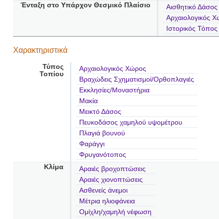
Ένταξη στο Υπάρχον Θεσμικό Πλαίσιο
Αισθητικό Δάσος
Αρχαιολογικός Χ
Ιστορικός Τόπος
Χαρακτηριστικά
Τύπος
Αρχαιολογικός Χώρος
Τοπίου
Βραχώδεις Σχηματισμοί/Ορθοπλαγιές
Εκκλησίες/Μοναστήρια
Μακία
Μεικτό Δάσος
Πευκοδάσος χαμηλού υψομέτρου
Πλαγιά βουνού
Φαράγγι
Φρυγανότοπος
Κλίμα
Αραιές βροχοπτώσεις
Αραιές χιονοπτώσεις
Ασθενείς άνεμοι
Μέτρια ηλιοφάνεια
Ομίχλη/χαμηλή νέφωση