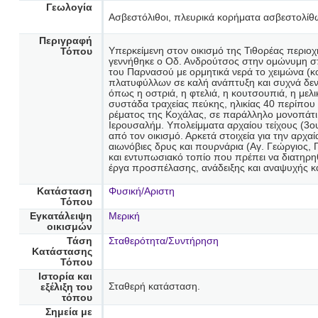
Γεωλογία
Ασβεστόλιθοι, πλευρικά κορήματα ασβεστολίθ
Περιγραφή
Υπερκείμενη στον οικισμό της Τιθορέας περιο
Τόπου
γεννήθηκε ο Οδ. Ανδρούτσος στην ομώνυμη σπη
του Παρνασού με ορμητικά νερά το χειμώνα (κ
πλατυφύλλων σε καλή ανάπτυξη και συχνά δεν
όπως η οστριά, η φτελιά, η κουτσουπιά, η μελ
συστάδα τραχείας πεύκης, ηλικίας 40 περίπου
ρέματος της Κοχάλας, σε παράλληλο μονοπάτι,
Ιερουσαλήμ. Υπολείμματα αρχαίου τείχους (3ου
από τον οικισμό. Αρκετά στοιχεία για την αρχ
αιωνόβιες δρυς και πουρνάρια (Αγ. Γεώργιος, 
και εντυπωσιακό τοπίο που πρέπει να διατηρη
έργα προσπέλασης, ανάδειξης και αναψυχής κα
Κατάσταση
Φυσική/Αριστη
Τόπου
Εγκατάλειψη
Μερική
οικισμών
Τάση
Σταθερότητα/Συντήρηση
Κατάστασης
Τόπου
Ιστορία και
Σταθερή κατάσταση.
εξέλιξη του
τόπου
Σημεία με