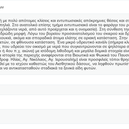
ων
χή με πολύ απότομες κλίσεις και εντυπωσιακές απόκρημνες θέσεις και
λιά. Στο ανατολικό επίσης τμήμα εντυπωσιακό είναι το φαράγγι του ρ
οχλάζοντα νερά, από αυτό προέρχεται και η ονομασία). Στη σύνθεση τ
δρώδη μορφή. Λόγω του βορείου προσανατολισμού του σκιερού και δροσ
ικουκιά, ακόμα και σποραδικά άτομα ελάτης σε οριακή κατάσταση. Στην
 ετών, σε φθίνουσα κατάσταση. Ένα μικρό υδρευτικό κανάλι (σήμερα κλ
 που υδρεύει τον οικισμό με νερά που συγκεντρώνονται σε ψηλότερα σ
 ή 4ου π.χ. αιώνα) με ισόδομη λιθοδομή και μεγάλα δομικά στοιχεία εί
αία ιστορία της περιοχής αναφέρονται στα Βιοωτικά και Φωκικά του Πα
Προφ. Ηλίας, Αγ. Νικόλαος, Αγ. Ιερουσαλήμ) είναι προσφιλείς τόποι θρη
θεί με το ισχύον καθεστώς του Αισθητικού δάσους, να ληφθούν πρωτίσ
ι να αντικατασταθούν σταδιακά τα ξενικά είδη φυτών.