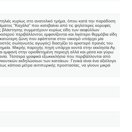
 σπηλιές κυρίως στο ανατολικό τμήμα, όπου κατά την παράδοση
έματος "Καχάλα" που κατεβαίνει από τις ψηλότερες κορυφές
ης βλάστησης συμμετέχουν κυρίως είδη των αειφύλλων
ερού περιβάλλοντος εμφανίζονται και λιγότερο θερμόβια είδη
 κατώτερη ζώνη που εφάπτεται στον οικισμό υπάρχει μία
ειστός σωληνωτός αγωγός) διασχίζει το αριστερό πρανές του
ημεία. Μικρής παροχής πηγή υπάρχει κοντά στην εκκλησία Αγ.
ναι εμφανή στην οριοθετημένη περιοχή αλλά και μέσα και γύρω
υσανία. Τέσσερα γραφικά εξωκκκλήσια που περιβάλλονται από
σκευτικών εκδηλώσεων των κατοίκων. Γενικά είναι ένα αξιόλογο
τως κάποια μέτρα αντιπυρικής προστασίας, να γίνουν μικρά