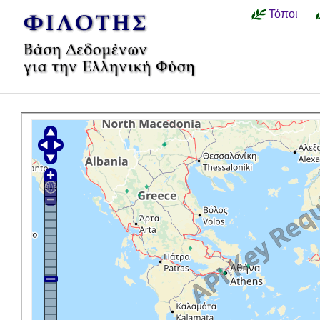
Τόποι