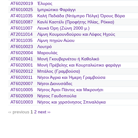
AT6020019
Έλυρος
AT6010025
Ιμπριώτικο Φαράγγι
AT4011035
Καλή Πεδιάδα (Ντόμπρο Πόλγε) Όρους Βόρα
AT6010087
Κανλί Καστέλι (Προφήτης Ηλίας, Ρόκκα)
AT6011007
Λευκά Όρη (Ζώνη 2000 μ.)
AT2011014
Λίμνη Κουμουνδούρου και Λόφος Ηχούς
AT3011035
Λίμνη πηγών Αώου
AT6010023
Λουτρό
AT6020004
Μαρουλάς
AT6010041
Μονή Γκουβερνέτου ή Καθολικό
AT6020001
Μονή Πρέβελης και Κουρταλιώτικο φαράγγι
AT6020012
Μπάλος (Γραμβούσα)
AT6020011
Νήσοι Άγρια και Ήμερη Γραμβούσα
AT6020007
Νήσοι Διονυσάδες
AT6010005
Νήσος Άγιοι Πάντες και Μικρονήσι
AT6020009
Νήσος Γαυδοπούλα
AT6010003
Νήσος και χερσόνησος Σπιναλόγκα
‹‹ previous
1
2
next ››