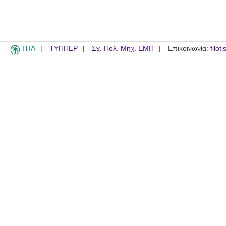
ITIA
ΤΥΠΠΕΡ
Σχ. Πολ. Μηχ. ΕΜΠ
Επικοινωνία:
filot