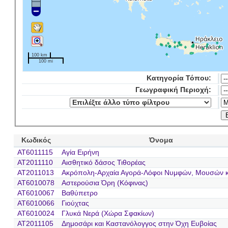
100 km
100 mi
Κατηγορία Τόπου:
Γεωγραφική Περιοχή:
Κωδικός
Όνομα
AT6011115
Αγία Ειρήνη
AT2011110
Αισθητικό δάσος Τιθορέας
AT2011013
Ακρόπολη-Αρχαία Αγορά-Λόφοι Νυμφών, Μουσών κ
AT6010078
Αστερούσια Όρη (Κόφινας)
AT6010067
Βαθύπετρο
AT6010066
Γιούχτας
AT6010024
Γλυκά Νερά (Χώρα Σφακίων)
AT2011105
Δημοσάρι και Kαστανόλογγος στην Όχη Ευβοίας