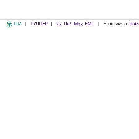
ITIA
ΤΥΠΠΕΡ
Σχ. Πολ. Μηχ. ΕΜΠ
Επικοινωνία:
filot