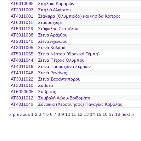
AT6010085
Σπήλαιο Καμαρών
AT2011003
Σπηλιά Αλιάρτου
AT4011001
Στάγειρα (Ολυμπιάδα) και νησίδα Κάπρος
AT6011011
Σταυροχώρι
AT5011126
Στάφυλος Σκοπέλου
AT3011038
Στενά Αράχθου
AT2011040
Στενά Αχελώου
AT3011005
Στενά Καλαμά
AT5011065
Στενά Νέστου (Θρακικά Τέμπη)
AT4011044
Στενά Πέτρας Ολύμπου
AT4011016
Στενά Προμαχώνα Σερρών
AT4011046
Στενά Ρεντίνας
AT3011022
Στενά Σαρανταπόρου
AT3011010
Σύβοτα
AT6020005
Σύβριτος
AT3011012
Συμβολή Αώου-Βοϊδομάτη
AT4011049
Συνοικία (Χερσόνησος) Παναγίας Καβάλας
‹‹ previous
1
2
3
4
5
6
7
8
9
10
11
12
13
14
15
16
17
18
next ››