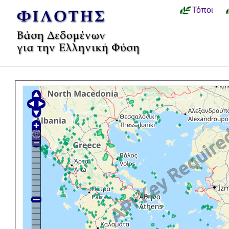
Τόποι