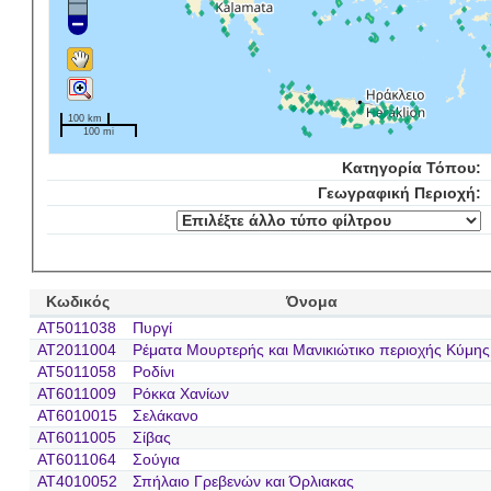
100 km
100 mi
Κατηγορία Τόπου:
Γεωγραφική Περιοχή:
Κωδικός
Όνομα
AT5011038
Πυργί
AT2011004
Ρέματα Μουρτερής και Μανικιώτικο περιοχής Κύμης
AT5011058
Ροδίνι
AT6011009
Ρόκκα Χανίων
AT6010015
Σελάκανο
AT6011005
Σίβας
AT6011064
Σούγια
AT4010052
Σπήλαιο Γρεβενών και Όρλιακας