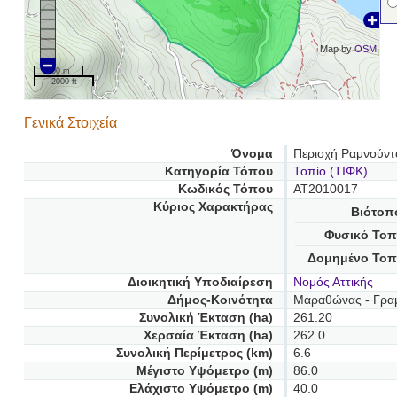
Map by
OSM
500 m
2000 ft
Γενικά Στοιχεία
Όνομα
Περιοχή Ραμνούντ
Κατηγορία Τόπου
Τοπίο (ΤΙΦΚ)
Κωδικός Τόπου
AT2010017
Κύριος Χαρακτήρας
Βιότοπ
Φυσικό Τοπ
Δομημένο Τοπ
Διοικητική Υποδιαίρεση
Νομός Αττικής
Δήμος-Κοινότητα
Μαραθώνας - Γρα
Συνολική Έκταση (ha)
261.20
Χερσαία Έκταση (ha)
262.0
Συνολική Περίμετρος (km)
6.6
Μέγιστο Υψόμετρο (m)
86.0
Ελάχιστο Υψόμετρο (m)
40.0