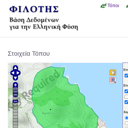
Τόποι
Στοιχεία Τόπου
Επ
Επ
Χα