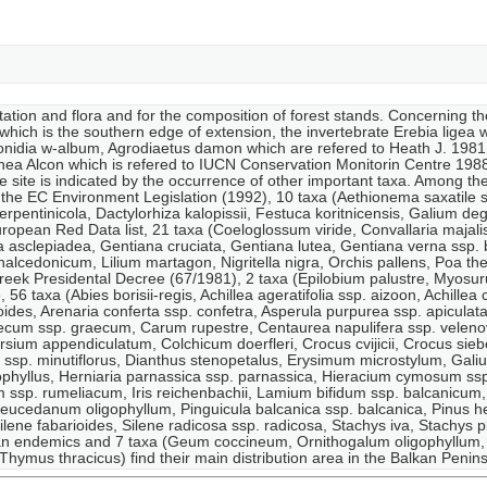
etation and flora and for the composition of forest stands. Concerning th
i which is the southern edge of extension, the invertebrate Erebia ligea
onidia w-album, Agrodiaetus damon which are refered to Heath J. 1981.
inea Alcon which is refered to IUCN Conservation Monitorin Centre 19
the site is indicated by the occurrence of other important taxa. Among 
the EC Environment Legislation (1992), 10 taxa (Aethionema saxatile ss
 serpentinicola, Dactylorhiza kalopissii, Festuca koritnicensis, Galiu
opean Red Data list, 21 taxa (Coeloglossum viride, Convallaria majali
iana asclepiadea, Gentiana cruciata, Gentiana lutea, Gentiana verna ssp. b
halcedonicum, Lilium martagon, Nigritella nigra, Orchis pallens, Poa the
eek Presidental Decree (67/1981), 2 taxa (Epilobium palustre, Myosur
, 56 taxa (Abies borisii-regis, Achillea ageratifolia ssp. aizoon, Achillea
ryoides, Arenaria conferta ssp. confetra, Asperula purpurea ssp. apic
aecum ssp. graecum, Carum rupestre, Centaurea napulifera ssp. veleno
sium appendiculatum, Colchicum doerfleri, Crocus cvijicii, Crocus sieb
r ssp. minutiflorus, Dianthus stenopetalus, Erysimum microstylum, Ga
ophyllus, Herniaria parnassica ssp. parnassica, Hieracium cymosum ss
m ssp. rumeliacum, Iris reichenbachii, Lamium bifidum ssp. balcanicum
ucedanum oligophyllum, Pinguicula balcanica ssp. balcanica, Pinus hel
, Silene fabarioides, Silene radicosa ssp. radicosa, Stachys iva, Stach
lkan endemics and 7 taxa (Geum coccineum, Ornithogalum oligophyllum,
hymus thracicus) find their main distribution area in the Balkan Peninsu