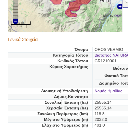
Map by
OSM
10 km
5 mi
Γενικά Στοιχεία
Όνομα
OROS VERMIO
Κατηγορία Τόπου
Βιότοπος NATUR
Κωδικός Τόπου
GR1210001
Κύριος Χαρακτήρας
Βιότοπ
Φυσικό Τοπ
Δομημένο Τοπ
Διοικητική Υποδιαίρεση
Νομός Ημαθίας
Δήμος-Κοινότητα
Συνολική Έκταση (ha)
25555.14
Χερσαία Έκταση (ha)
25555.14
Συνολική Περίμετρος (km)
118.8
Μέγιστο Υψόμετρο (m)
2032.0
Ελάχιστο Υψόμετρο (m)
491.0