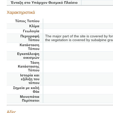
Ένταξη στο Υπάρχον Θεσμικό Πλαίσιο
Χαρακτηριστικά
Τύπος Τοπίου
Κλίμα
Γεωλογία
Περιγραφή
The major part of the site is covered by f
Τόπου
the vegetation is covered by subalpine gra
Κατάσταση
Τόπου
Εγκατάλειψη
οικισμών
Τάση
Κατάστασης
Τόπου
Ιστορία και
εξέλιξη του
τόπου
Σημεία με καλή
Θέα
Μονοπάτια
Περίπατοι
Αξίες