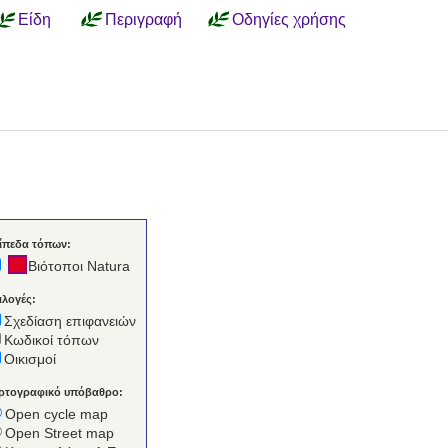
Είδη
Περιγραφή
Οδηγίες χρήσης
ίπεδα τόπων:
Βιότοποι Natura
ιλογές:
Σχεδίαση επιφανειών
Κωδικοί τόπων
Οικισμοί
ρτογραφικό υπόβαθρο:
Open cycle map
Open Street map