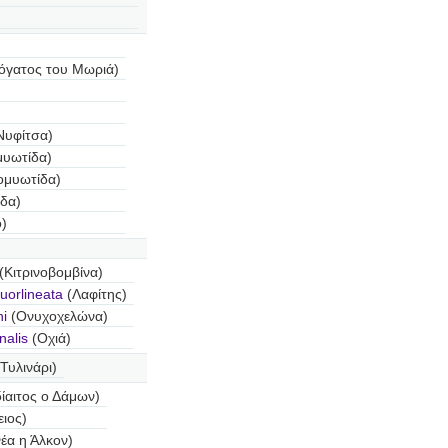
όγατος του Μωριά)
Νυφίτσα)
υωτίδα)
ομυωτίδα)
δα)
)
(Κιτρινοβομβίνα)
uorlineata
(Λαφίτης)
i
(Ονυχοχελώνα)
nalis
(Οχιά)
Τυλινάρι)
ίαιτος ο Δάμων)
ειος)
έα η Άλκον)