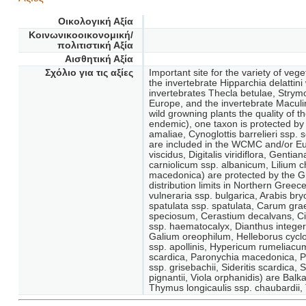
Οικολογική Αξία
Κοινωνικοοικονομική/
πολιτιστική Αξία
Αισθητική Αξία
Σχόλιο για τις αξίες
Important site for the variety of veg
the invertebrate Hipparchia delattin
invertebrates Thecla betulae, Strym
Europe, and the invertebrate Macul
wild growning plants the quality of 
endemic), one taxon is protected by 
amaliae, Cynoglottis barrelieri ssp.
are included in the WCMC and/or Eur
viscidus, Digitalis viridiflora, Gent
carniolicum ssp. albanicum, Lilium c
macedonica) are protected by the Gr
distribution limits in Northern Greece
vulneraria ssp. bulgarica, Arabis b
spatulata ssp. spatulata, Carum gr
speciosum, Cerastium decalvans, Cir
ssp. haematocalyx, Dianthus intege
Galium oreophilum, Helleborus cycl
ssp. apollinis, Hypericum rumeliacu
scardica, Paronychia macedonica, Pe
ssp. grisebachii, Sideritis scardica
pignantii, Viola orphanidis) are Ba
Thymus longicaulis ssp. chaubardii, T