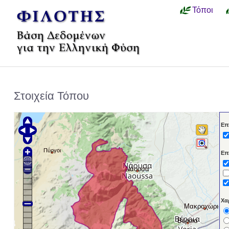
Τόποι
Στοιχεία Τόπου
Επ
Πύργοι
Επ
Νάουσα
Χα
Μακροχώριον
Βέροια