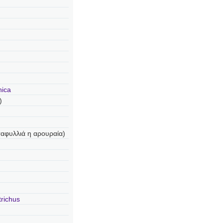
nica
)
ταφυλλιά η αρουραία)
trichus