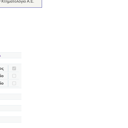
Κτηματολόγιο Α.Ε.
A
ος
ίο
ίο