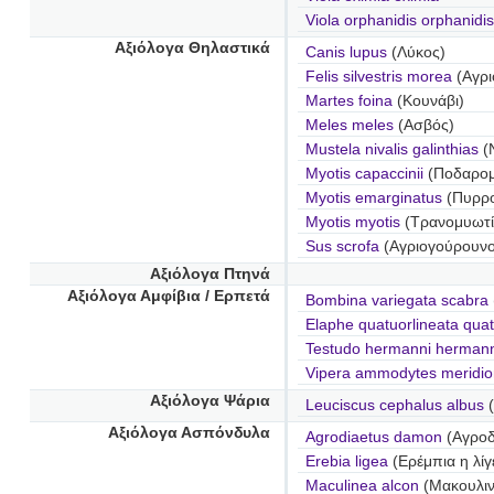
Viola orphanidis orphanidis
Αξιόλογα Θηλαστικά
Canis lupus
(Λύκος)
Felis silvestris morea
(Αγρι
Martes foina
(Κουνάβι)
Meles meles
(Ασβός)
Mustela nivalis galinthias
(
Myotis capaccinii
(Ποδαρομ
Myotis emarginatus
(Πυρρ
Myotis myotis
(Τρανομυωτί
Sus scrofa
(Αγριογούρουνο
Αξιόλογα Πτηνά
Αξιόλογα Αμφίβια / Ερπετά
Bombina variegata scabra
Elaphe quatuorlineata quat
Testudo hermanni hermann
Vipera ammodytes meridio
Αξιόλογα Ψάρια
Leuciscus cephalus albus
(
Αξιόλογα Ασπόνδυλα
Agrodiaetus damon
(Αγροδ
Erebia ligea
(Ερέμπια η λίγ
Maculinea alcon
(Μακουλιν