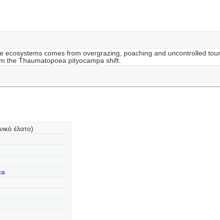
 the ecosystems comes from overgrazing, poaching and uncontrolled touri
om the Thaumatopoea pityocampa shift.
ικό έλατο)
ca