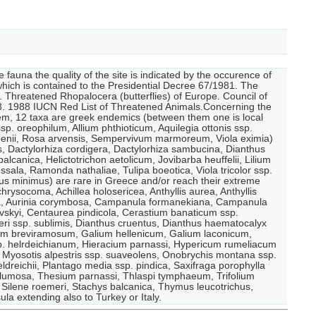
e fauna the quality of the site is indicated by the occurence of
 which is contained to the Presidential Decree 67/1981. The
 Threatened Rhopalocera (butterflies) of Europe. Council of
88. 1988 IUCN Red List of Threatened Animals.Concerning the
them, 12 taxa are greek endemics (between them one is local
p. oreophilum, Allium phthioticum, Aquilegia ottonis ssp.
m degenii, Rosa arvensis, Sempervivum marmoreum, Viola eximia)
s, Dactylorhiza cordigera, Dactylorhiza sambucina, Dianthus
alcanica, Helictotrichon aetolicum, Jovibarba heuffelii, Lilium
ssala, Ramonda nathaliae, Tulipa boeotica, Viola tricolor ssp.
us minimus) are rare in Greece and/or reach their extreme
 chrysocoma, Achillea holosericea, Anthyllis aurea, Anthyllis
ulata, Aurinia corymbosa, Campanula formanekiana, Campanula
vskyi, Centaurea pindicola, Cerastium banaticum ssp.
eri ssp. sublimis, Dianthus cruentus, Dianthus haematocalyx
lium breviramosum, Galium hellenicum, Galium laconicum,
p. helrdeichianum, Hieracium parnassi, Hypericum rumeliacum
, Myosotis alpestris ssp. suaveolens, Onobrychis montana ssp.
dreichii, Plantago media ssp. pindica, Saxifraga porophylla
ys plumosa, Thesium parnassi, Thlaspi tymphaeum, Trifolium
 Silene roemeri, Stachys balcanica, Thymus leucotrichus,
la extending also to Turkey or Italy.