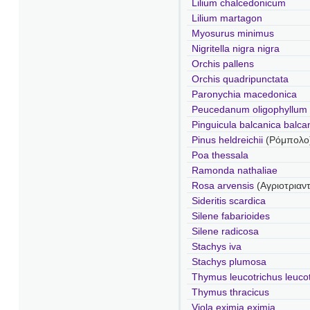
Lilium chalcedonicum
Lilium martagon
Myosurus minimus
Nigritella nigra nigra
Orchis pallens
Orchis quadripunctata
Paronychia macedonica
Peucedanum oligophyllum
Pinguicula balcanica balca
Pinus heldreichii
(Ρόμπολο
Poa thessala
Ramonda nathaliae
Rosa arvensis
(Αγριοτριαν
Sideritis scardica
Silene fabarioides
Silene radicosa
Stachys iva
Stachys plumosa
Thymus leucotrichus leuco
Thymus thracicus
Viola eximia eximia