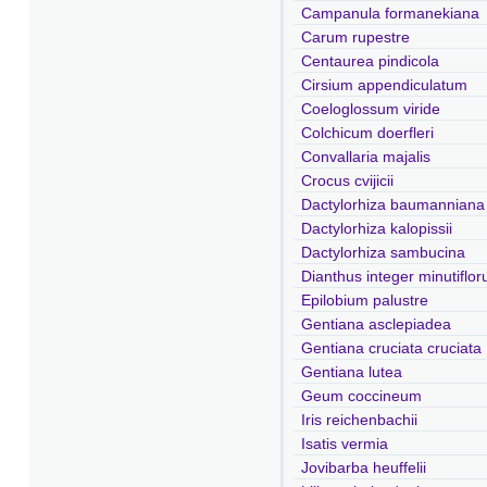
Campanula formanekiana
Carum rupestre
Centaurea pindicola
Cirsium appendiculatum
Coeloglossum viride
Colchicum doerfleri
Convallaria majalis
Crocus cvijicii
Dactylorhiza baumanniana
Dactylorhiza kalopissii
Dactylorhiza sambucina
Dianthus integer minutiflor
Epilobium palustre
Gentiana asclepiadea
Gentiana cruciata cruciata
Gentiana lutea
Geum coccineum
Iris reichenbachii
Isatis vermia
Jovibarba heuffelii