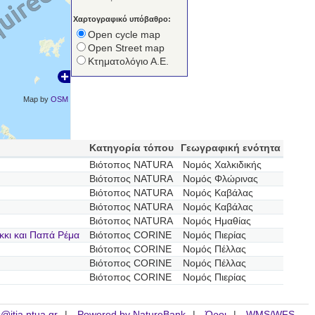
Χαρτογραφικό υπόβαθρο:
Open cycle map
Open Street map
Κτηματολόγιο Α.Ε.
Map by
OSM
Κατηγορία τόπου
Γεωγραφική ενότητα
Βιότοπος NATURA
Νομός Χαλκιδικής
Βιότοπος NATURA
Νομός Φλώρινας
Βιότοπος NATURA
Νομός Καβάλας
Βιότοπος NATURA
Νομός Καβάλας
Βιότοπος NATURA
Νομός Ημαθίας
κκι και Παπά Ρέμα
Βιότοπος CORINE
Νομός Πιερίας
Βιότοπος CORINE
Νομός Πέλλας
Βιότοπος CORINE
Νομός Πέλλας
Βιότοπος CORINE
Νομός Πιερίας
is@itia.ntua.gr
Powered by NatureBank
Όροι
WMS/WFS