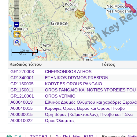
100 km
50 mi
Κωδικός τόπου
Τόπος
GR1270003
CHERSONISOS ATHOS
GR1340001
ETHNIKOS DRYMOS PRESPON
GR1150005
KORYFES OROUS PANGAIO
GR1150011
OROS PANGAIO KAI NOTIES YPOREIES TOU
GR1210001
OROS VERMIO
A00040019
Εθνικός Δρυμός Ολύμπου και χαράδρες Ξερολά
A00040015
Κορυφές Όρους Βόρας και Όρους Πίνοβο
A00030015
Όρη Βόρας (Καϊμακτσαλάν), Πίνοβο και Τζένα
A00010022
Όρος Όλυμπος
ITIA
ΤΥΠΠΕΡ
Σχ. Πολ. Μηχ. ΕΜΠ
Επικοινωνία:
filot