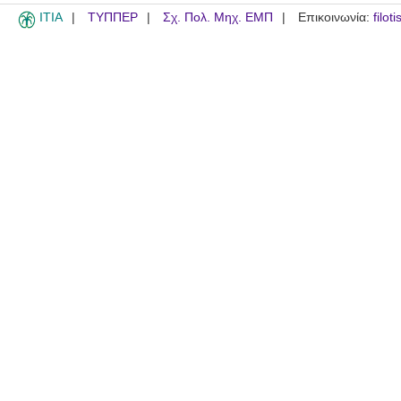
ITIA
ΤΥΠΠΕΡ
Σχ. Πολ. Μηχ. ΕΜΠ
Επικοινωνία:
filot