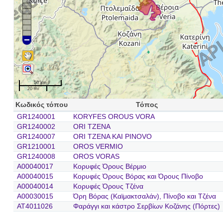
50 km
20 mi
Κωδικός τόπου
Τόπος
GR1240001
KORYFES OROUS VORA
GR1240002
ORI TZENA
GR1240007
ORI TZENA KAI PINOVO
GR1210001
OROS VERMIO
GR1240008
OROS VORAS
A00040017
Κορυφές Όρους Βέρμιο
A00040015
Κορυφές Όρους Βόρας και Όρους Πίνοβο
A00040014
Κορυφές Όρους Τζένα
A00030015
Όρη Βόρας (Καϊμακτσαλάν), Πίνοβο και Τζένα
AT4011026
Φαράγγι και κάστρο Σερβίων Κοζάνης (Πόρτες)