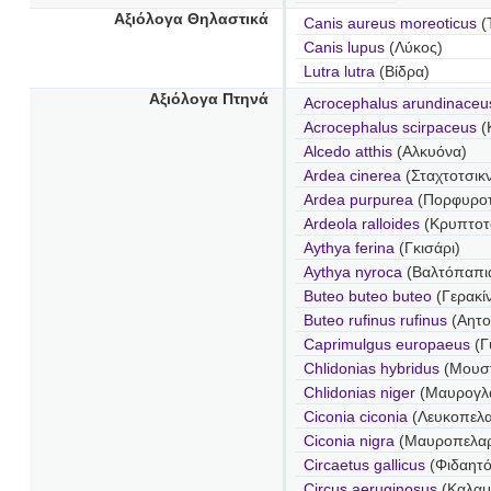
Αξιόλογα Θηλαστικά
Canis aureus moreoticus
(
Canis lupus
(Λύκος)
Lutra lutra
(Βίδρα)
Αξιόλογα Πτηνά
Acrocephalus arundinace
Acrocephalus scirpaceus
(
Alcedo atthis
(Αλκυόνα)
Ardea cinerea
(Σταχτοτσικν
Ardea purpurea
(Πορφυροτ
Ardeola ralloides
(Κρυπτοτ
Aythya ferina
(Γκισάρι)
Aythya nyroca
(Βαλτόπαπι
Buteo buteo buteo
(Γερακί
Buteo rufinus rufinus
(Αητο
Caprimulgus europaeus
(Γ
Chlidonias hybridus
(Μουσ
Chlidonias niger
(Μαυρογλ
Ciconia ciconia
(Λευκοπελ
Ciconia nigra
(Μαυροπελα
Circaetus gallicus
(Φιδαητό
Circus aeruginosus
(Καλαμ