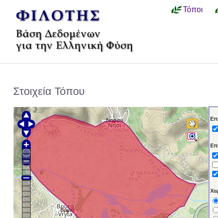
Τόποι
Στοιχεία Τόπου
Επ
Νησίον
Επ
Χα
Βρυτά