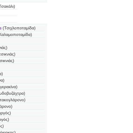
Τσακάλι)
us
(Τσιχλοποταμίδα)
Καλαμοποταμίδα)
ιάς)
σικνιάς)
σικνιάς)
α)
να)
γερακίνα)
υδοβυζάχτρα)
τακογλάρονο)
άρονο)
αργός)
ργός)
ς)
όκιρκος)