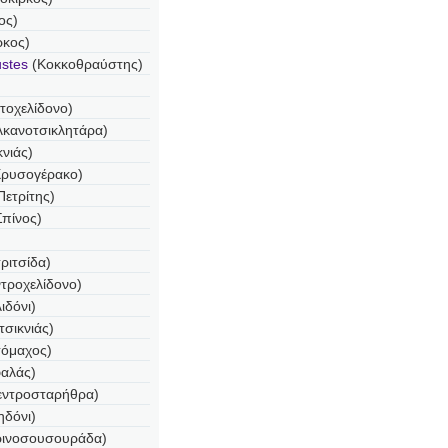
ος)
ρκος)
ustes
(Κοκκοθραύστης)
τοχελίδονο)
λκανοτσικλητάρα)
κνιάς)
ρυσογέρακο)
Πετρίτης)
πίνος)
ριτσίδα)
τροχελίδονο)
ιδόνι)
τσικνιάς)
όμαχος)
φαλάς)
εντροσταρήθρα)
ηδόνι)
ρινοσουσουράδα)