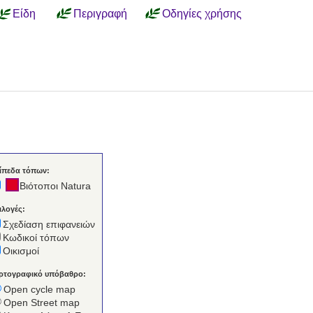
Είδη
Περιγραφή
Οδηγίες χρήσης
ίπεδα τόπων:
Βιότοποι Natura
ιλογές:
Σχεδίαση επιφανειών
Κωδικοί τόπων
Οικισμοί
ρτογραφικό υπόβαθρο:
Open cycle map
Open Street map