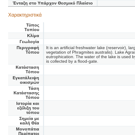
Ένταξη στο Υπάρχον Θεσμικό Πλαίσιο
Χαρακτηριστικά
Τύπος
Τοπίου
Κλίμα
Γεωλογία
Περιγραφή
It is an artificial freshwater lake (reservoir)
Τόπου
vegetation of Phragmites australis). Lake Agras
eutrophication. The water of the lake is used b
is collected by a flood-gate.
Κατάσταση
Τόπου
Εγκατάλειψη
οικισμών
Τάση
Κατάστασης
Τόπου
Ιστορία και
εξέλιξη του
τόπου
Σημεία με
καλή Θέα
Μονοπάτια
Περίπατοι