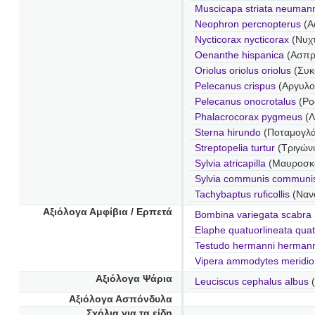
Muscicapa striata neumann
Neophron percnopterus
(Α
Nycticorax nycticorax
(Νυχ
Oenanthe hispanica
(Ασπρ
Oriolus oriolus oriolus
(Συκ
Pelecanus crispus
(Αργυλο
Pelecanus onocrotalus
(Ρο
Phalacrocorax pygmeus
(
Sterna hirundo
(Ποταμογλ
Streptopelia turtur
(Τριγώνι
Sylvia atricapilla
(Μαυροσκ
Sylvia communis communi
Tachybaptus ruficollis
(Ναν
Αξιόλογα Αμφίβια / Ερπετά
Bombina variegata scabra
Elaphe quatuorlineata quat
Testudo hermanni hermann
Vipera ammodytes meridio
Αξιόλογα Ψάρια
Leuciscus cephalus albus
(
Αξιόλογα Ασπόνδυλα
Σχόλια για τα είδη