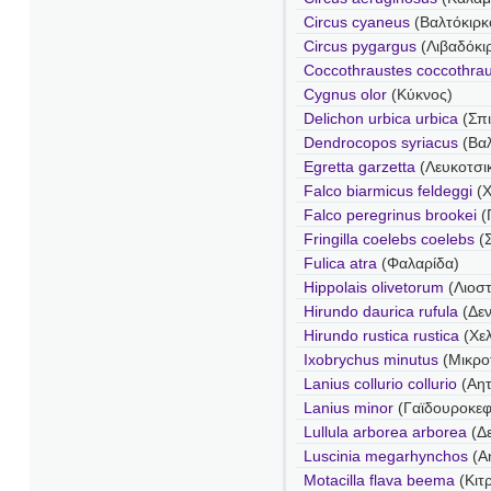
Circus cyaneus
(Βαλτόκιρκ
Circus pygargus
(Λιβαδόκι
Coccothraustes coccothra
Cygnus olor
(Κύκνος)
Delichon urbica urbica
(Σπι
Dendrocopos syriacus
(Βα
Egretta garzetta
(Λευκοτσι
Falco biarmicus feldeggi
(Χ
Falco peregrinus brookei
(
Fringilla coelebs coelebs
(Σ
Fulica atra
(Φαλαρίδα)
Hippolais olivetorum
(Λιοστ
Hirundo daurica rufula
(Δεν
Hirundo rustica rustica
(Χελ
Ixobrychus minutus
(Μικρο
Lanius collurio collurio
(Αητ
Lanius minor
(Γαϊδουροκε
Lullula arborea arborea
(Δ
Luscinia megarhynchos
(Α
Motacilla flava beema
(Κιτ