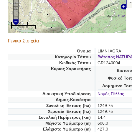
Map by
OSM
1000 m
5000 ft
Γενικά Στοιχεία
Όνομα
LIMNI AGRA
Κατηγορία Τόπου
Βιότοπος NATUR
Κωδικός Τόπου
GR1240004
Κύριος Χαρακτήρας
Βιότοπ
Φυσικό Τοπ
Δομημένο Τοπ
Διοικητική Υποδιαίρεση
Νομός Πέλλας
Δήμος-Κοινότητα
Συνολική Έκταση (ha)
1249.75
Χερσαία Έκταση (ha)
1249.75
Συνολική Περίμετρος (km)
14.4
Μέγιστο Υψόμετρο (m)
606.0
Ελάχιστο Υψόμετρο (m)
427.0