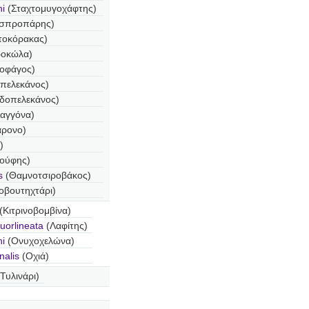
i
(Σταχτομυγοχάφτης)
σπροπάρης)
τοκόρακας)
οκώλα)
οφάγος)
πελεκάνος)
δοπελεκάνος)
Λαγγόνα)
άρονο)
)
ούφης)
s
(Θαμνοτσιροβάκος)
οβουτηχτάρι)
(Κιτρινοβομβίνα)
uorlineata
(Λαφίτης)
i
(Ονυχοχελώνα)
nalis
(Οχιά)
Τυλινάρι)