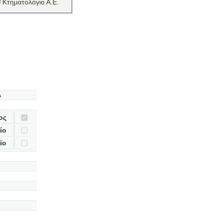
Κτηματολόγιο Α.Ε.
A
ος
ίο
ίο