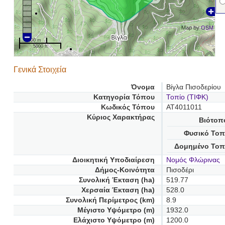
Map by
OSM
1000 m
5000 ft
Γενικά Στοιχεία
Όνομα
Βίγλα Πισοδερίου
Κατηγορία Τόπου
Τοπίο (ΤΙΦΚ)
Κωδικός Τόπου
AT4011011
Κύριος Χαρακτήρας
Βιότοπ
Φυσικό Τοπ
Δομημένο Τοπ
Διοικητική Υποδιαίρεση
Νομός Φλώρινας
Δήμος-Κοινότητα
Πισοδέρι
Συνολική Έκταση (ha)
519.77
Χερσαία Έκταση (ha)
528.0
Συνολική Περίμετρος (km)
8.9
Μέγιστο Υψόμετρο (m)
1932.0
Ελάχιστο Υψόμετρο (m)
1200.0