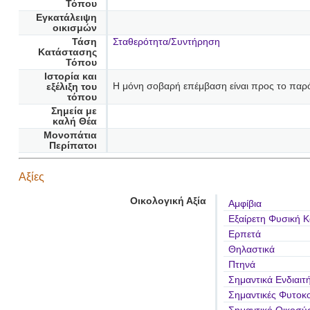
Τόπου
Εγκατάλειψη
οικισμών
Τάση
Σταθερότητα/Συντήρηση
Κατάστασης
Τόπου
Ιστορία και
Η μόνη σοβαρή επέμβαση είναι προς το παρό
εξέλιξη του
τόπου
Σημεία με
καλή Θέα
Μονοπάτια
Περίπατοι
Αξίες
Οικολογική Αξία
Αμφίβια
Εξαίρετη Φυσική 
Ερπετά
Θηλαστικά
Πτηνά
Σημαντικά Ενδιαιτ
Σημαντικές Φυτοκο