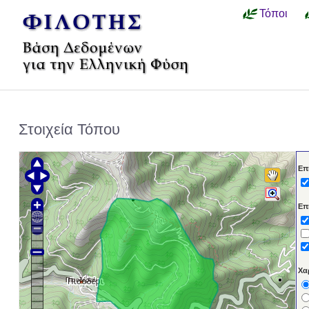
Τόποι
Στοιχεία Τόπου
Επ
Επ
Χα
Πισοδέριον