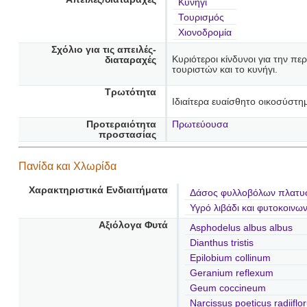
Κυνήγι
Τουρισμός
Χιονοδρομία
Σχόλιο για τις απειλές-
Κυριότεροι κίνδυνοι για την πε
διαταραχές
τουριστών και το κυνήγι.
Τρωτότητα
Ιδιαίτερα ευαίσθητο οικοσύστη
Προτεραιότητα
Πρωτεύουσα
προστασίας
Πανίδα και Χλωρίδα
Χαρακτηριστικά Ενδιαιτήματα
Δάσος φυλλοβόλων πλατυ
Υγρό λιβάδι και φυτοκοινω
Αξιόλογα Φυτά
Asphodelus albus albus
Dianthus tristis
Epilobium collinum
Geranium reflexum
Geum coccineum
Narcissus poeticus radiiflo