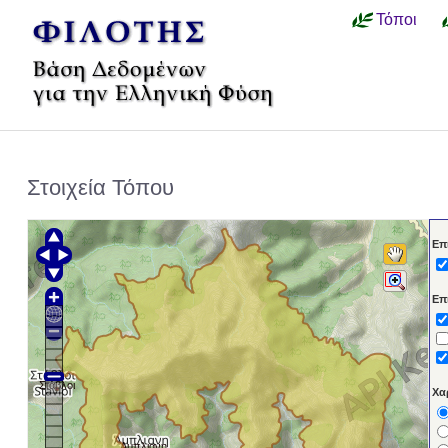
Τόποι
Στοιχεία Τόπου
Επ
Επ
Στάβλοι
Χα
'Aμπλιανη