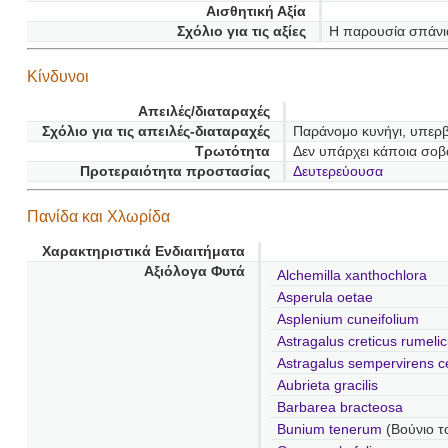
Αισθητική Αξία
Σχόλιο για τις αξίες
Η παρουσία σπάνια
Κίνδυνοι
Απειλές/διαταραχές
Σχόλιο για τις απειλές-διαταραχές
Παράνομο κυνήγι, υπερ
Τρωτότητα
Δεν υπάρχει κάποια σοβ
Προτεραιότητα προστασίας
Δευτερεύουσα
Πανίδα και Χλωρίδα
Χαρακτηριστικά Ενδιαιτήματα
Αξιόλογα Φυτά
Alchemilla xanthochlora
Asperula oetae
Asplenium cuneifolium
Astragalus creticus rumeli
Astragalus sempervirens c
Aubrieta gracilis
Barbarea bracteosa
Bunium tenerum
(Βούνιο τ