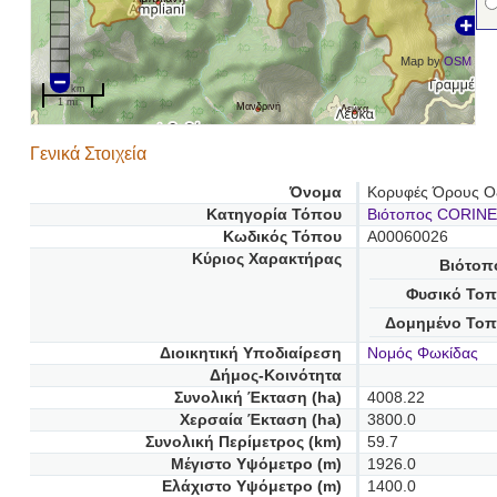
Map by
OSM
2 km
1 mi
Μανδρινή
Λεύκα
Γενικά Στοιχεία
Όνομα
Κορυφές Όρους Ο
Κατηγορία Τόπου
Βιότοπος CORINE
Κωδικός Τόπου
A00060026
Κύριος Χαρακτήρας
Βιότοπ
Φυσικό Τοπ
Δομημένο Τοπ
Διοικητική Υποδιαίρεση
Νομός Φωκίδας
Δήμος-Κοινότητα
Συνολική Έκταση (ha)
4008.22
Χερσαία Έκταση (ha)
3800.0
Συνολική Περίμετρος (km)
59.7
Μέγιστο Υψόμετρο (m)
1926.0
Ελάχιστο Υψόμετρο (m)
1400.0