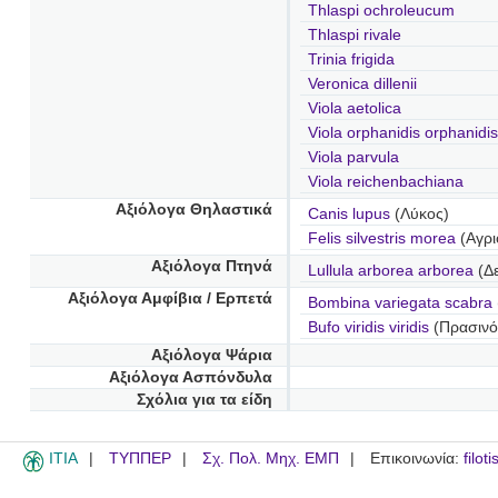
Thlaspi ochroleucum
Thlaspi rivale
Trinia frigida
Veronica dillenii
Viola aetolica
Viola orphanidis orphanidis
Viola parvula
Viola reichenbachiana
Αξιόλογα Θηλαστικά
Canis lupus
(Λύκος)
Felis silvestris morea
(Αγρι
Αξιόλογα Πτηνά
Lullula arborea arborea
(Δ
Αξιόλογα Αμφίβια / Ερπετά
Bombina variegata scabra
Bufo viridis viridis
(Πρασινό
Αξιόλογα Ψάρια
Αξιόλογα Ασπόνδυλα
Σχόλια για τα είδη
ITIA
ΤΥΠΠΕΡ
Σχ. Πολ. Μηχ. ΕΜΠ
Επικοινωνία:
filot