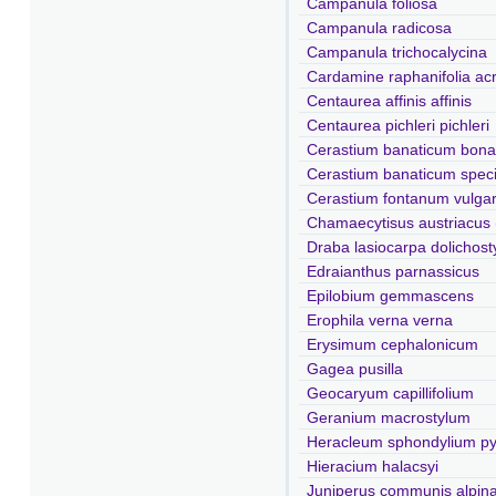
Campanula foliosa
Campanula radicosa
Campanula trichocalycina
Cardamine raphanifolia acr
Centaurea affinis affinis
Centaurea pichleri pichleri
Cerastium banaticum bona
Cerastium banaticum spe
Cerastium fontanum vulga
Chamaecytisus austriacus
Draba lasiocarpa dolichost
Edraianthus parnassicus
Epilobium gemmascens
Erophila verna verna
Erysimum cephalonicum
Gagea pusilla
Geocaryum capillifolium
Geranium macrostylum
Heracleum sphondylium p
Hieracium halacsyi
Juniperus communis alpin