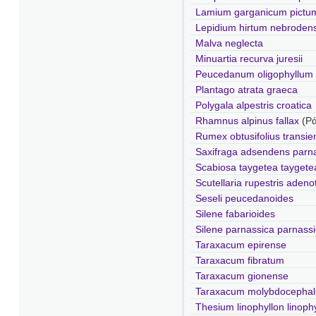
Lamium garganicum pictu
Lepidium hirtum nebroden
Malva neglecta
Minuartia recurva juresii
Peucedanum oligophyllum
Plantago atrata graeca
Polygala alpestris croatica
Rhamnus alpinus fallax
(Ρά
Rumex obtusifolius transie
Saxifraga adsendens parn
Scabiosa taygetea taygete
Scutellaria rupestris adeno
Seseli peucedanoides
Silene fabarioides
Silene parnassica parnass
Taraxacum epirense
Taraxacum fibratum
Taraxacum gionense
Taraxacum molybdocepha
Thesium linophyllon linoph