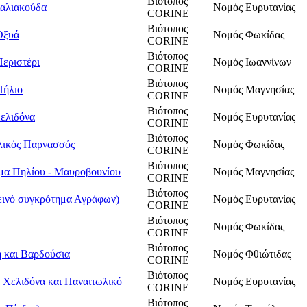
Βιότοπος
αλιακούδα
Νομός Ευρυτανίας
CORINE
Βιότοπος
Οξυά
Νομός Φωκίδας
CORINE
Βιότοπος
εριστέρι
Νομός Ιωαννίνων
CORINE
Βιότοπος
Πήλιο
Νομός Μαγνησίας
CORINE
Βιότοπος
ελιδόνα
Νομός Ευρυτανίας
CORINE
Βιότοπος
ολικός Παρνασσός
Νομός Φωκίδας
CORINE
Βιότοπος
μα Πηλίου - Μαυροβουνίου
Νομός Μαγνησίας
CORINE
Βιότοπος
ινό συγκρότημα Αγράφων)
Νομός Ευρυτανίας
CORINE
Βιότοπος
Νομός Φωκίδας
CORINE
Βιότοπος
η και Βαρδούσια
Νομός Φθιώτιδας
CORINE
Βιότοπος
 Χελιδόνα και Παναιτωλικό
Νομός Ευρυτανίας
CORINE
Βιότοπος