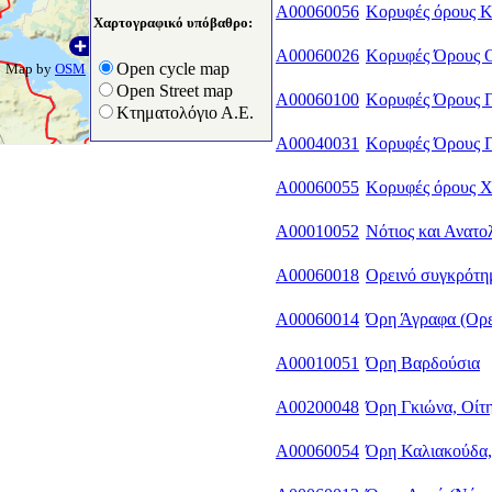
A00060056
Κορυφές όρους Κ
Χαρτογραφικό υπόβαθρο:
A00060026
Κορυφές Όρους 
Open cycle map
Map by
OSM
Open Street map
A00060100
Κορυφές Όρους Π
Κτηματολόγιο Α.Ε.
A00040031
Κορυφές Όρους 
A00060055
Κορυφές όρους Χ
A00010052
Νότιος και Ανατ
A00060018
Ορεινό συγκρότη
A00060014
Όρη Άγραφα (Ορε
A00010051
Όρη Βαρδούσια
A00200048
Όρη Γκιώνα, Οίτ
A00060054
Όρη Καλιακούδα,