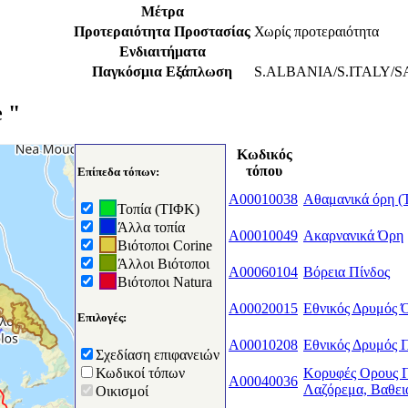
Μέτρα
Προτεραιότητα Προστασίας
Χωρίς προτεραιότητα
Ενδιαιτήματα
Παγκόσμια Εξάπλωση
S.ALBANIA/S.ITALY/S
e "
Κωδικός
τόπου
Επίπεδα τόπων:
A00010038
Αθαμανικά όρη (
Τοπία (ΤΙΦΚ)
Άλλα τοπία
A00010049
Ακαρνανικά Όρη
Βιότοποι Corine
Άλλοι Βιότοποι
A00060104
Βόρεια Πίνδος
Βιότοποι Natura
A00020015
Εθνικός Δρυμός 
Επιλογές:
A00010208
Εθνικός Δρυμός 
Σχεδίαση επιφανειών
Κορυφές Ορους Γ
Κωδικοί τόπων
A00040036
Λαζόρεμα, Βαθει
Οικισμοί