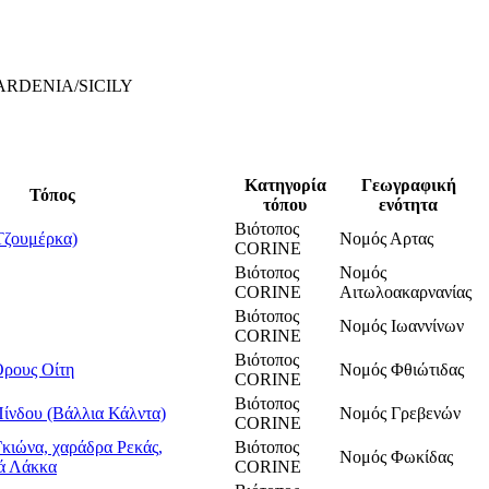
ARDENIA/SICILY
Κατηγορία
Γεωγραφική
Τόπος
τόπου
ενότητα
Βιότοπος
Τζουμέρκα)
Νομός Αρτας
CORINE
Βιότοπος
Νομός
CORINE
Αιτωλοακαρνανίας
Βιότοπος
Νομός Ιωαννίνων
CORINE
Βιότοπος
Όρους Οίτη
Νομός Φθιώτιδας
CORINE
Βιότοπος
Πίνδου (Βάλλια Κάλντα)
Νομός Γρεβενών
CORINE
κιώνα, χαράδρα Ρεκάς,
Βιότοπος
Νομός Φωκίδας
ά Λάκκα
CORINE