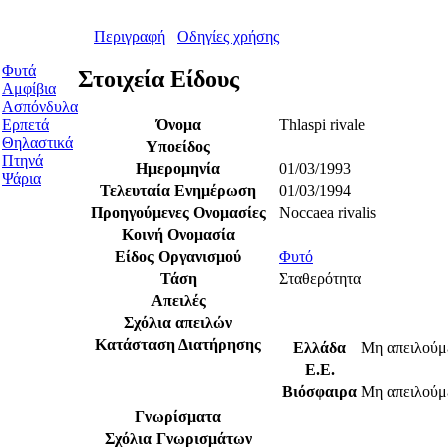
Περιγραφή
Οδηγίες χρήσης
Φυτά
Στοιχεία Είδους
Αμφίβια
Ασπόνδυλα
Όνομα
Thlaspi rivale
Ερπετά
Θηλαστικά
Υποείδος
Πτηνά
Ημερομηνία
01/03/1993
Ψάρια
Τελευταία Ενημέρωση
01/03/1994
Προηγούμενες Oνομασίες
Noccaea rivalis
Κοινή Ονομασία
Είδος Οργανισμού
Φυτό
Τάση
Σταθερότητα
Απειλές
Σχόλια απειλών
Κατάσταση Διατήρησης
Ελλάδα
Μη απειλούμ
Ε.Ε.
Βιόσφαιρα
Μη απειλούμ
Γνωρίσματα
Σχόλια Γνωρισμάτων