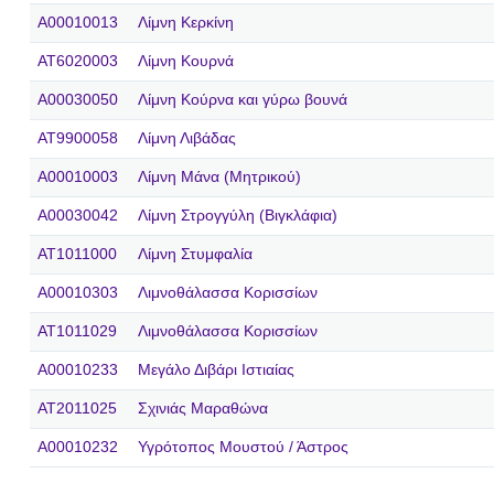
A00010013
Λίμνη Κερκίνη
AT6020003
Λίμνη Κουρνά
A00030050
Λίμνη Κούρνα και γύρω βουνά
AT9900058
Λίμνη Λιβάδας
A00010003
Λίμνη Μάνα (Μητρικού)
A00030042
Λίμνη Στρογγύλη (Βιγκλάφια)
AT1011000
Λίμνη Στυμφαλία
A00010303
Λιμνοθάλασσα Κορισσίων
AT1011029
Λιμνοθάλασσα Κορισσίων
A00010233
Μεγάλο Διβάρι Ιστιαίας
AT2011025
Σχινιάς Μαραθώνα
A00010232
Υγρότοπος Μουστού / Άστρος