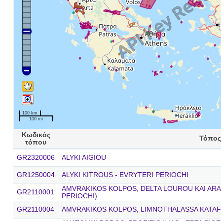
100 km
100 mi
Κωδικός
Τόπος
τόπου
GR2320006
ALYKI AIGIOU
GR1250004
ALYKI KITROUS - EVRYTERI PERIOCHI
AMVRAKIKOS KOLPOS, DELTA LOUROU KAI ARA
GR2110001
PERIOCHI)
GR2110004
AMVRAKIKOS KOLPOS, LIMNOTHALASSA KATAF