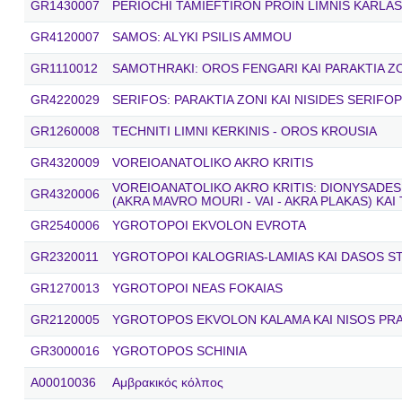
GR1430007
PERIOCHI TAMIEFTIRON PROIN LIMNIS KARLAS
GR4120007
SAMOS: ALΥKΙ PSILIS AMMOU
GR1110012
SAMOTHRAKI: OROS FENGARI KAI PARAKTIA Z
GR4220029
SERIFOS: PARAKTIA ZONI KAI NISIDES SERIFOP
GR1260008
TECHNITI LIMNI KERKINIS - OROS KROUSIA
GR4320009
VOREIOANATOLIKO AKRO KRITIS
VOREIOANATOLIKO AKRO KRITIS: DIONYSADES
GR4320006
(AKRA MAVRO MOURI - VAI - AKRA PLAKAS) KAI
GR2540006
YGROTOPOI EKVOLON EVROTA
GR2320011
YGROTOPOI KALOGRIAS-LAMIAS KAI DASOS S
GR1270013
YGROTOPOI NEAS FOKAIAS
GR2120005
YGROTOPOS EKVOLON KALAMA KAI NISOS PR
GR3000016
YGROTOPOS SCHINIA
A00010036
Αμβρακικός κόλπος