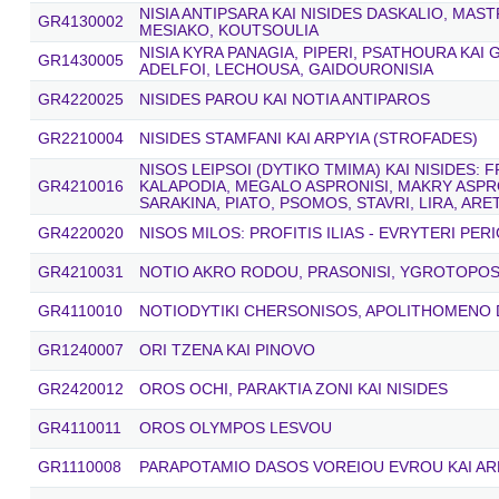
NISIA ANTIPSARA KAI NISIDES DASKALIO, MAST
GR4130002
MESIAKO, KOUTSOULIA
NISIA KYRA PANAGIA, PIPERI, PSATHOURA KAI
GR1430005
ADELFOI, LECHOUSA, GAIDOURONISIA
GR4220025
NISIDES PAROU KAI NOTIA ANTIPAROS
GR2210004
NISIDES STAMFANI KAI ARPYIA (STROFADES)
NISOS LEIPSOI (DYTIKO TMIMA) KAI NISIDES: F
GR4210016
KALAPODIA, MEGALO ASPRONISI, MAKRY ASPRO
SARAKINA, PIATO, PSOMOS, STAVRI, LIRA, AR
GR4220020
NISOS MILOS: PROFITIS ILIAS - EVRYTERI PER
GR4210031
NOTIO AKRO RODOU, PRASONISI, YGROTOPOS 
GR4110010
NOTIODYTIKI CHERSONISOS, APOLITHOMENO
GR1240007
ORI TZENA KAI PINOVO
GR2420012
OROS OCHI, PARAKTIA ZONI KAI NISIDES
GR4110011
OROS OLYMPOS LESVOU
GR1110008
PARAPOTAMIO DASOS VOREIOU EVROU KAI AR