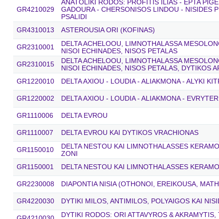
ANATOLIKI RODOS: PROFITIS ILIAS - EPTA PIG
GR4210029
GADOURA - CHERSONISOS LINDOU - NISIDES P
PSALIDI
GR4310013
ASTEROUSIA ORI (KOFINAS)
DELTA ACHELOOU, LIMNOTHALASSA MESOLONGI
GR2310001
NISOI ECHINADES, NISOS PETALAS
DELTA ACHELOOU, LIMNOTHALASSA MESOLONGI
GR2310015
NISOI ECHINADES, NISOS PETALAS, DYTIKOS 
GR1220010
DELTA AXIOU - LOUDIA - ALIAKMONA - ALYKI KI
GR1220002
DELTA AXIOU - LOUDIA - ALIAKMONA - EVRYTER
GR1110006
DELTA EVROU
GR1110007
DELTA EVROU KAI DYTIKOS VRACHIONAS
DELTA NESTOU KAI LIMNOTHALASSES KERAMOTI
GR1150010
ZONI
GR1150001
DELTA NESTOU KAI LIMNOTHALASSES KERAMO
GR2230008
DIAPONTIA NISIA (OTHONOI, EREIKOUSA, MATH
GR4220030
DYTIKI MILOS, ANTIMILOS, POLYAIGOS KAI NIS
DYTIKI RODOS: ORI ATTAVYROS & AKRAMYTIS, 
GR4210030