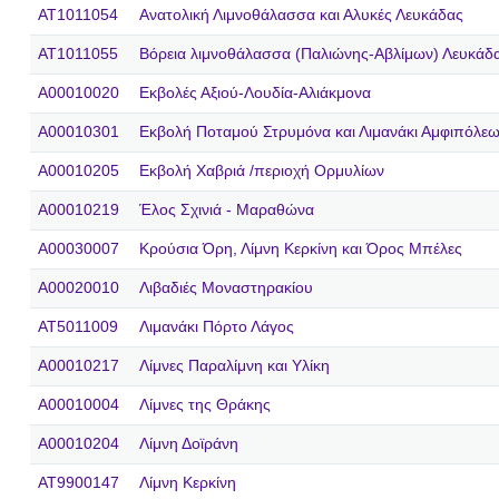
AT1011054
Ανατολική Λιμνοθάλασσα και Αλυκές Λευκάδας
AT1011055
Βόρεια λιμνοθάλασσα (Παλιώνης-Αβλίμων) Λευκάδ
A00010020
Εκβολές Αξιού-Λουδία-Αλιάκμονα
A00010301
Εκβολή Ποταμού Στρυμόνα και Λιμανάκι Αμφιπόλε
A00010205
Εκβολή Χαβριά /περιοχή Ορμυλίων
A00010219
Έλος Σχινιά - Μαραθώνα
A00030007
Κρούσια Όρη, Λίμνη Κερκίνη και Όρος Μπέλες
A00020010
Λιβαδιές Μοναστηρακίου
AT5011009
Λιμανάκι Πόρτο Λάγος
A00010217
Λίμνες Παραλίμνη και Υλίκη
A00010004
Λίμνες της Θράκης
A00010204
Λίμνη Δοϊράνη
AT9900147
Λίμνη Κερκίνη