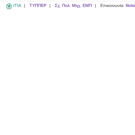
ITIA
ΤΥΠΠΕΡ
Σχ. Πολ. Μηχ. ΕΜΠ
Επικοινωνία:
filot