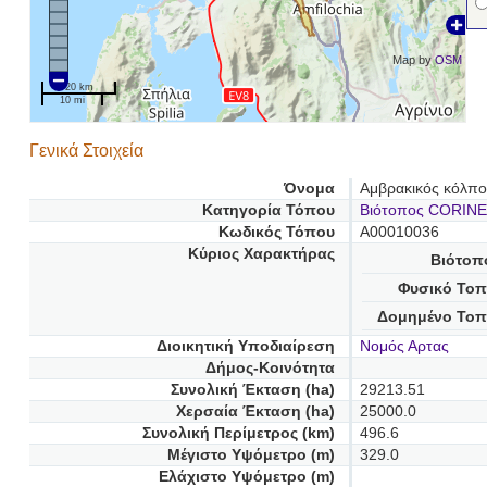
Map by
OSM
20 km
10 mi
Γενικά Στοιχεία
Όνομα
Αμβρακικός κόλπο
Κατηγορία Τόπου
Βιότοπος CORINE
Κωδικός Τόπου
A00010036
Κύριος Χαρακτήρας
Βιότοπ
Φυσικό Τοπ
Δομημένο Τοπ
Διοικητική Υποδιαίρεση
Νομός Αρτας
Δήμος-Κοινότητα
Συνολική Έκταση (ha)
29213.51
Χερσαία Έκταση (ha)
25000.0
Συνολική Περίμετρος (km)
496.6
Μέγιστο Υψόμετρο (m)
329.0
Ελάχιστο Υψόμετρο (m)