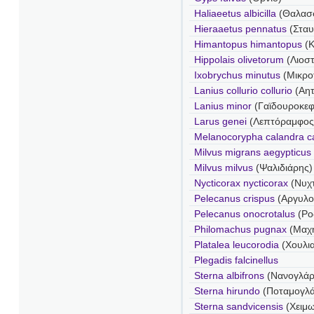
Haliaeetus albicilla
(Θαλασ
Hieraaetus pennatus
(Στα
Himantopus himantopus
(
Hippolais olivetorum
(Λιοστ
Ixobrychus minutus
(Μικρο
Lanius collurio collurio
(Αητ
Lanius minor
(Γαϊδουροκε
Larus genei
(Λεπτόραμφος
Melanocorypha calandra c
Milvus migrans aegypticus
Milvus milvus
(Ψαλιδιάρης)
Nycticorax nycticorax
(Νυχ
Pelecanus crispus
(Αργυλο
Pelecanus onocrotalus
(Ρο
Philomachus pugnax
(Μαχ
Platalea leucorodia
(Χουλι
Plegadis falcinellus
Sterna albifrons
(Νανογλάρ
Sterna hirundo
(Ποταμογλ
Sterna sandvicensis
(Χειμ