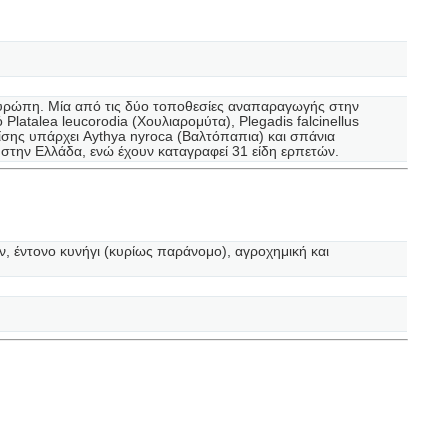
Ευρώπη. Μία από τις δύο τοποθεσίες αναπαραγωγής στην
latalea leucorodia (Χουλιαρομύτα), Plegadis falcinellus
ίσης υπάρχει Aythya nyroca (Βαλτόπαπια) και σπάνια
στην Ελλάδα, ενώ έχουν καταγραφεί 31 είδη ερπετών.
ν, έντονο κυνήγι (κυρίως παράνομο), αγροχημική και