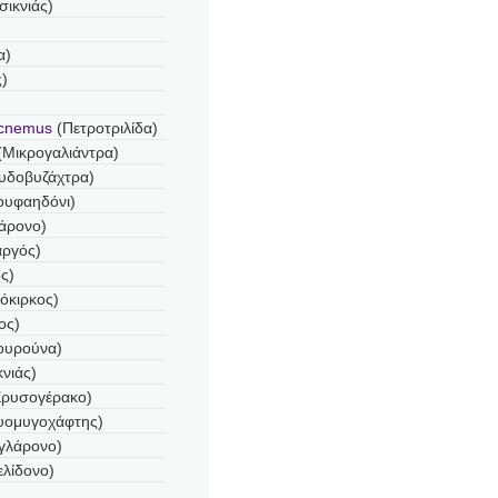
σικνιάς)
α)
)
icnemus
(Πετροτριλίδα)
(Μικρογαλιάντρα)
υδοβυζάχτρα)
ουφαηδόνι)
άρονο)
αργός)
ς)
όκιρκος)
ος)
ουρούνα)
κνιάς)
ρυσογέρακο)
υομυγοχάφτης)
γλάρονο)
ελίδονο)