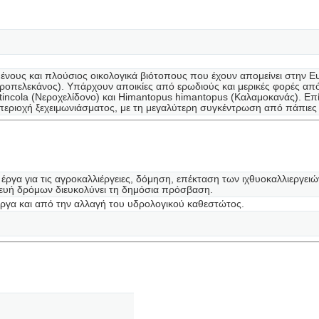
ένους και πλούσιος οικολογικά βιότοπους που έχουν απομείνει στην 
ροπελεκάνος). Υπάρχουν αποικίες από ερωδιoύς και μερικές φορές από P
atincola (Νεροχελίδονο) και Himantopus himantopus (Καλαμοκανάς). Επ
περιοχή ξεχειμωνιάσματος, με τη μεγαλύτερη συγκέντρωση από πάπιες 
έργα για τις αγροκαλλιέργειες, δόμηση, επέκταση των ιχθυοκαλλιεργειώ
ευή δρόμων διευκολύνει τη δημόσια πρόσβαση.
έργα και από την αλλαγή του υδρολογικού καθεστώτος.