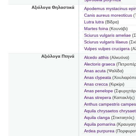
Αξιόλογα Θηλαστικά
Apodemus mystacinus epi
Canis aureus moreoticus
(
Lutra lutra
(Βίδρα)
Martes foina
(Κουνάβι)
Sciurus vulgaris ameliae
(Σ
Sciurus vulgaris lilaeus
(Σκί
Vulpes vulpes crucigera
(Α
Αξιόλογα Πτηνά
Alcedo atthis
(Αλκυόνα)
Alectoris graeca
(Πετροπέρ
Anas acuta
(Ψαλίδα)
Anas clypeata
(Χουλιαρόπ
Anas crecca
(Κιρκίρι)
Anas penelope
(Σφυριχτάρ
Anas strepera
(Καπακλής)
Anthus campestris campest
Aquila chrysaetos chrysae
Aquila clanga
(Στικταητός)
Aquila pomarina
(Κραυγαη
Ardea purpurea
(Πορφυροτ