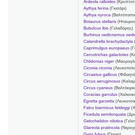
Ardeola ralloides
(Κρυπτοτ
Aythya ferina
(Γκισάρι)
Aythya nyroca
(Βαλτόπαπι
Botaurus stellaris
(Ηταυρος
Bubulcus ibis
(Γελαδάρης)
Burhinus oedicnemus oed
Calandrella brachydactyla
Caprimulgus europaeus
(Γ
Cercotrichas galactotes
(Κ
Chlidonias niger
(Μαυρογλ
Ciconia ciconia
(Λευκοπελ
Circaetus gallicus
(Φιδαητό
Circus aeruginosus
(Καλαμ
Circus cyaneus
(Βαλτόκιρκ
Coracias garrulus
(Χαλκοκ
Egretta garzetta
(Λευκοτσι
Falco biarmicus feldeggi
(Χ
Ficedula semitorquata
(Δρ
Gelochelidon nilotica
(Γελο
Glareola pratincola
(Νεροχ
Gyps fulvus
(Όρνιο)