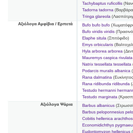
Tachybaptus ruficollis
(Ναν
Tadorna tadorna
(Βαρβάρα
Tringa glareola
(Λασπότριγ
Αξιόλογα Αμφίβια / Ερπετά
Bufo bufo bufo
(Χωματόφρ
Bufo viridis viridis
(Πρασινό
Elaphe situla
(Σπιτόφιδο)
Emys orbicularis
(Βαλτοχε
Hyla arborea arborea
(Δεν
Mauremys caspica rivulata
Natrix tessellata tessellata
Podarcis muralis albanica
(
Rana dalmatina
(Ευκίνητο
Rana ridibunda ridibunda
(
Testudo hermanni hermann
Testudo marginata
(Κρασπ
Αξιόλογα Ψάρια
Barbus albanicus
(Στρωσσί
Barbus peloponnesius pel
Cobitis hellenica arachtho
Economidichthys pygmae
Eudontomyzon hellenicus