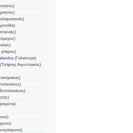
σαητός)
υραητός)
Καλαμοκανάς)
ριτσίδα)
τσικνιάς)
όμαχος)
φαλάς)
 γλάρος)
alandra
(Γαλιάντρα)
(Τσίφτης Αιγυπτιακός)
τοκόρακας)
πελεκάνος)
δοπελεκάνος)
ητής)
αρομύτα)
ονο)
άρονο)
ωνογλάρονο)