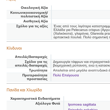
Οικολογική Αξία
Κοινωνικοοικονομική/
πολιτιστική Αξία
Αισθητική Αξία
Σχόλιο για τις αξίες
Ένας από τους λιγότερο κατεστραμμ
Ελλάδα για Pelecanus crispus (Αργυ
(Χαλκόκοτα), γλαρόνια, Glareola pr
αρπακτικά πουλιά. Πολύ σημαντική 
Κίνδυνοι
Απειλές/διαταραχές
Σχόλιο για τις
Δημιουργία τάφρων και στραγγιστικά 
απειλές-διαταραχές
βιομηχανική ρύπανση, ενώ η κατασκ
Τρωτότητα
Απειλείται από μεγάλα αναπτυξιακά 
Προτεραιότητα
Πολύ Επείγουσα
προστασίας
Πανίδα και Χλωρίδα
Χαρακτηριστικά Ενδιαιτήματα
Αξιόλογα Φυτά
Ipomoea sagittata
Spirodela polyrhiza