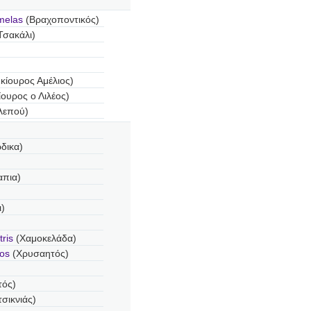
melas
(Βραχοποντικός)
Τσακάλι)
κίουρος Αμέλιος)
ουρος ο Λιλέος)
λεπού)
δικα)
απια)
ι)
ris
(Χαμοκελάδα)
tos
(Χρυσαητός)
τός)
σικνιάς)