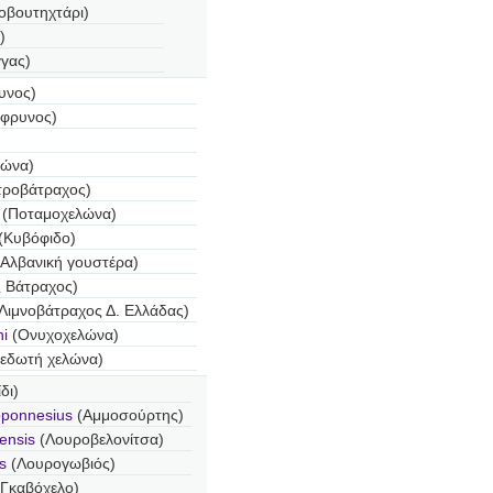
οβουτηχτάρι)
)
γας)
υνος)
φρυνος)
λώνα)
τροβάτραχος)
(Ποταμοχελώνα)
(Κυβόφιδο)
Αλβανική γουστέρα)
ς Βάτραχος)
Λιμνοβάτραχος Δ. Ελλάδας)
i
(Ονυχοχελώνα)
εδωτή χελώνα)
δι)
oponnesius
(Αμμοσούρτης)
sensis
(Λουροβελονίτσα)
us
(Λουρογωβιός)
(Γκαβόχελο)