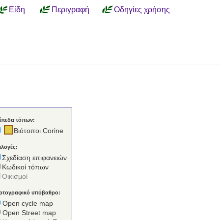
Είδη
Περιγραφή
Οδηγίες χρήσης
ίπεδα τόπων:
Βιότοποι Corine
ιλογές:
Σχεδίαση επιφανειών
Κωδικοί τόπων
Οικισμοί
ρτογραφικό υπόβαθρο:
Open cycle map
Open Street map