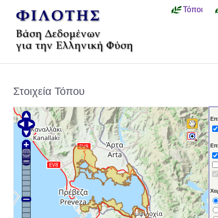
Τόποι
Στοιχεία Τόπου
Επ
Επ
Χα