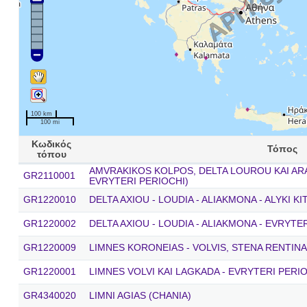
100 km
100 mi
Κωδικός
Τόπος
τόπου
AMVRAKIKOS KOLPOS, DELTA LOUROU KAI AR
GR2110001
EVRYTERI PERIOCHI)
GR1220010
DELTA AXIOU - LOUDIA - ALIAKMONA - ALYKI K
GR1220002
DELTA AXIOU - LOUDIA - ALIAKMONA - EVRYTER
GR1220009
LIMNES KORONEIAS - VOLVIS, STENA RENTINA
GR1220001
LIMNES VOLVI KAI LAGKADA - EVRYTERI PERI
GR4340020
LIMNI AGIAS (CHANIA)