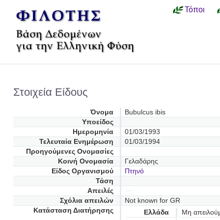
Τόποι
Στοιχεία Είδους
Όνομα
Bubulcus ibis
Υποείδος
Ημερομηνία
01/03/1993
Τελευταία Ενημέρωση
01/03/1994
Προηγούμενες Oνομασίες
Κοινή Ονομασία
Γελαδάρης
Είδος Οργανισμού
Πτηνό
Τάση
Απειλές
Σχόλια απειλών
Not known for GR
Κατάσταση Διατήρησης
Ελλάδα
Μη απειλού