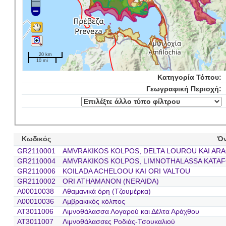
20 km
10 mi
Κατηγορία Τόπου:
Γεωγραφική Περιοχή:
Κωδικός
Ό
GR2110001
AMVRAKIKOS KOLPOS, DELTA LOUROU KAI ARA
GR2110004
AMVRAKIKOS KOLPOS, LIMNOTHALASSA KATAF
GR2110006
KOILADA ACHELOOU KAI ORI VALTOU
GR2110002
ORI ATHAMANON (NERAIDA)
A00010038
Αθαμανικά όρη (Τζουμέρκα)
A00010036
Αμβρακικός κόλπος
AT3011006
Λιμνοθάλασσα Λογαρού και Δέλτα Αράχθου
AT3011007
Λιμνοθάλασσες Ροδιάς-Τσουκαλιού