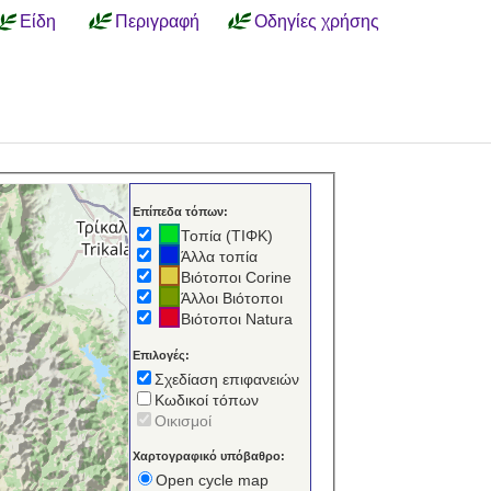
Είδη
Περιγραφή
Οδηγίες χρήσης
Επίπεδα τόπων:
Τοπία (ΤΙΦΚ)
Άλλα τοπία
Βιότοποι Corine
Άλλοι Βιότοποι
Βιότοποι Natura
Επιλογές:
Σχεδίαση επιφανειών
Κωδικοί τόπων
Οικισμοί
Χαρτογραφικό υπόβαθρο:
Open cycle map