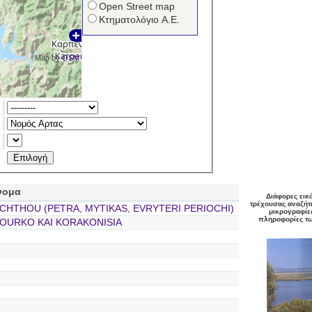
Open Street map
Κτηματολόγιο Α.Ε.
Map by
OSM
νομα
Διάφορες εικ
τρέχουσας αναζήτ
CHTHOU (PETRA, MYTIKAS, EVRYTERI PERIOCHI)
μικρογραφίες
πληροφορίες τω
OURKO KAI KORAKONISIA