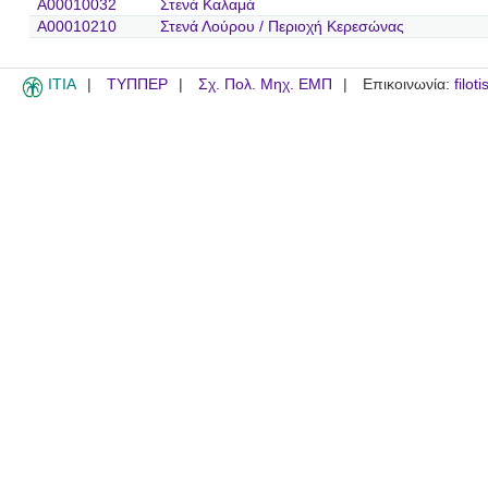
A00010032
Στενά Καλαμά
A00010210
Στενά Λούρου / Περιοχή Κερεσώνας
ITIA
ΤΥΠΠΕΡ
Σχ. Πολ. Μηχ. ΕΜΠ
Επικοινωνία:
filot