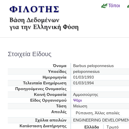
Τόποι
Στοιχεία Είδους
Όνομα
Barbus peloponnesius
Υποείδος
peloponnesius
Ημερομηνία
01/03/1993
Τελευταία Ενημέρωση
01/03/1994
Προηγούμενες Oνομασίες
Κοινή Ονομασία
Αμμοσούρτης
Είδος Οργανισμού
Ψάρι
Τάση
Μείωση
Απειλές
Ρύπανση, Άλλες απειλές
Σχόλια απειλών
ENGINEERING DEVELOPME
Κατάσταση Διατήρησης
Ελλάδα
Τρωτό