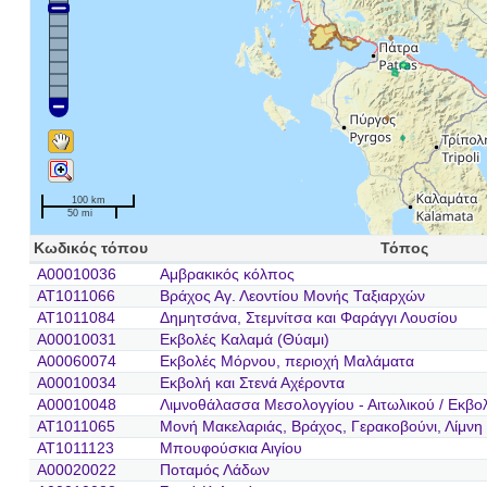
100 km
50 mi
Κωδικός τόπου
Τόπος
A00010036
Αμβρακικός κόλπος
AT1011066
Βράχος Αγ. Λεοντίου Μονής Ταξιαρχών
AT1011084
Δημητσάνα, Στεμνίτσα και Φαράγγι Λουσίου
A00010031
Εκβολές Καλαμά (Θύαμι)
A00060074
Εκβολές Μόρνου, περιοχή Μαλάματα
A00010034
Εκβολή και Στενά Αχέροντα
A00010048
Λιμνοθάλασσα Μεσολογγίου - Αιτωλικού / Εκβο
AT1011065
Μονή Μακελαριάς, Βράχος, Γερακοβούνι, Λίμνη 
AT1011123
Μπουφούσκια Αιγίου
A00020022
Ποταμός Λάδων