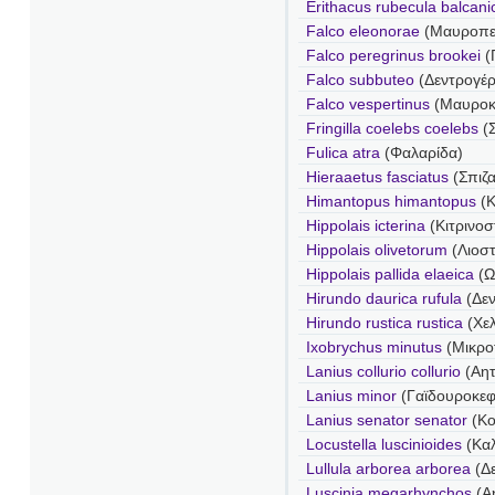
Erithacus rubecula balcani
Falco eleonorae
(Μαυροπε
Falco peregrinus brookei
(
Falco subbuteo
(Δεντρογέ
Falco vespertinus
(Μαυροκι
Fringilla coelebs coelebs
(Σ
Fulica atra
(Φαλαρίδα)
Hieraaetus fasciatus
(Σπιζ
Himantopus himantopus
(
Hippolais icterina
(Κιτρινοσ
Hippolais olivetorum
(Λιοστ
Hippolais pallida elaeica
(Ω
Hirundo daurica rufula
(Δεν
Hirundo rustica rustica
(Χελ
Ixobrychus minutus
(Μικρο
Lanius collurio collurio
(Αητ
Lanius minor
(Γαϊδουροκε
Lanius senator senator
(Κο
Locustella luscinioides
(Κα
Lullula arborea arborea
(Δ
Luscinia megarhynchos
(Α