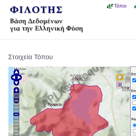
Τόποι
Στοιχεία Τόπου
Επ
Δύστος
Κόσκινα
Επ
Πράσινον
Χα