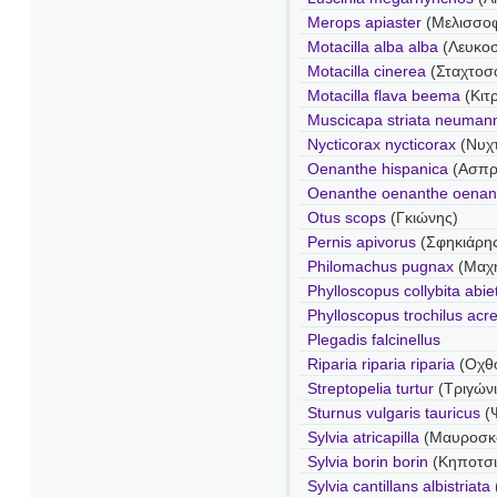
Merops apiaster
(Μελισσο
Motacilla alba alba
(Λευκο
Motacilla cinerea
(Σταχτοσ
Motacilla flava beema
(Κιτ
Muscicapa striata neumann
Nycticorax nycticorax
(Νυχ
Oenanthe hispanica
(Ασπρ
Oenanthe oenanthe oenan
Otus scops
(Γκιώνης)
Pernis apivorus
(Σφηκιάρη
Philomachus pugnax
(Μαχ
Phylloscopus collybita abie
Phylloscopus trochilus acr
Plegadis falcinellus
Riparia riparia riparia
(Οχθο
Streptopelia turtur
(Τριγώνι
Sturnus vulgaris tauricus
(Ψ
Sylvia atricapilla
(Μαυροσκ
Sylvia borin borin
(Κηποτσι
Sylvia cantillans albistriata