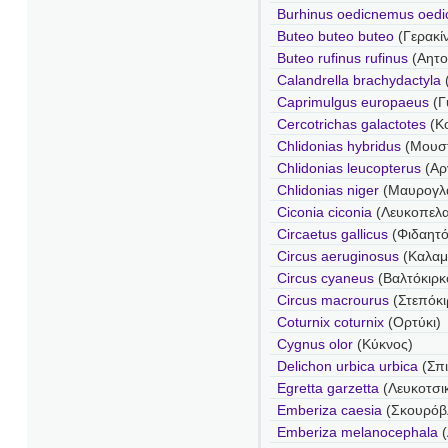
Burhinus oedicnemus oed
Buteo buteo buteo
(Γερακί
Buteo rufinus rufinus
(Αητο
Calandrella brachydactyla
Caprimulgus europaeus
(Γ
Cercotrichas galactotes
(Κ
Chlidonias hybridus
(Μουσ
Chlidonias leucopterus
(Αρ
Chlidonias niger
(Μαυρογλ
Ciconia ciconia
(Λευκοπελ
Circaetus gallicus
(Φιδαητό
Circus aeruginosus
(Καλαμ
Circus cyaneus
(Βαλτόκιρκ
Circus macrourus
(Στεπόκι
Coturnix coturnix
(Ορτύκι)
Cygnus olor
(Κύκνος)
Delichon urbica urbica
(Σπι
Egretta garzetta
(Λευκοτσι
Emberiza caesia
(Σκουρόβ
Emberiza melanocephala