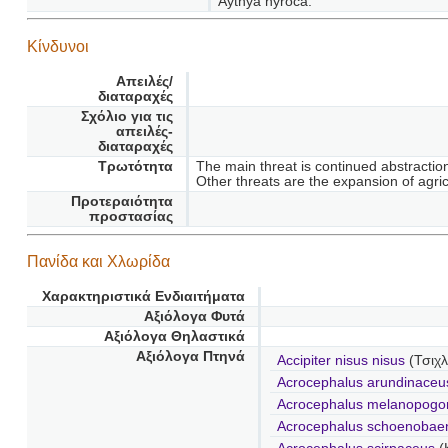
Aythya nyroca.
Κίνδυνοι
Απειλές/
διαταραχές
Σχόλιο για τις
απειλές-
διαταραχές
Τρωτότητα
The main threat is continued abstraction
Οther threats are the expansion of agric
Προτεραιότητα
προστασίας
Πανίδα και Χλωρίδα
Χαρακτηριστικά Ενδιαιτήματα
Αξιόλογα Φυτά
Αξιόλογα Θηλαστικά
Αξιόλογα Πτηνά
Accipiter nisus nisus
(Τσιχλ
Acrocephalus arundinace
Acrocephalus melanopog
Acrocephalus schoenoba