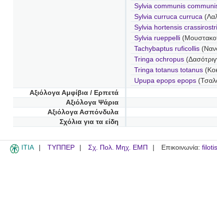
Sylvia communis communi
Sylvia curruca curruca
(Λαλ
Sylvia hortensis crassirostr
Sylvia rueppelli
(Μουστακο
Tachybaptus ruficollis
(Ναν
Tringa ochropus
(Δασότριγ
Tringa totanus totanus
(Κοκ
Upupa epops epops
(Τσαλα
Αξιόλογα Αμφίβια / Ερπετά
Αξιόλογα Ψάρια
Αξιόλογα Ασπόνδυλα
Σχόλια για τα είδη
ITIA
ΤΥΠΠΕΡ
Σχ. Πολ. Μηχ. ΕΜΠ
Επικοινωνία:
filot