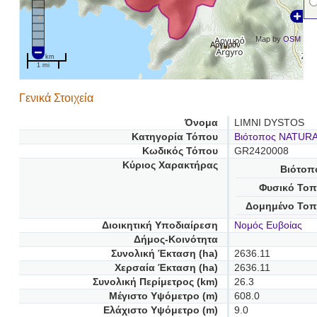
Map by
OSM
Αργυρόν
2 km
1 mi
Γενικά Στοιχεία
Όνομα
LIMNI DYSTOS
Κατηγορία Τόπου
Βιότοπος NATUR
Κωδικός Τόπου
GR2420008
Κύριος Χαρακτήρας
Βιότοπ
Φυσικό Τοπ
Δομημένο Τοπ
Διοικητική Υποδιαίρεση
Νομός Ευβοίας
Δήμος-Κοινότητα
Συνολική Έκταση (ha)
2636.11
Χερσαία Έκταση (ha)
2636.11
Συνολική Περίμετρος (km)
26.3
Μέγιστο Υψόμετρο (m)
608.0
Ελάχιστο Υψόμετρο (m)
9.0