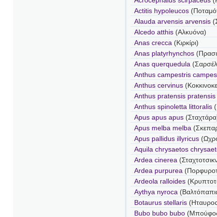
Acrocephalus scirpaceus
(
Actitis hypoleucos
(Ποταμό
Alauda arvensis arvensis
(
Alcedo atthis
(Αλκυόνα)
Anas crecca
(Κιρκίρι)
Anas platyrhynchos
(Πρασι
Anas querquedula
(Σαρσέλ
Anthus campestris campest
Anthus cervinus
(Κοκκινοκ
Anthus pratensis pratensis
Anthus spinoletta littoralis
(
Apus apus apus
(Σταχτάρα
Apus melba melba
(Σκεπα
Apus pallidus illyricus
(Ωχρ
Aquila chrysaetos chrysae
Ardea cinerea
(Σταχτοτσικν
Ardea purpurea
(Πορφυροτ
Ardeola ralloides
(Κρυπτοτ
Aythya nyroca
(Βαλτόπαπι
Botaurus stellaris
(Ηταυρος
Bubo bubo bubo
(Μπούφο