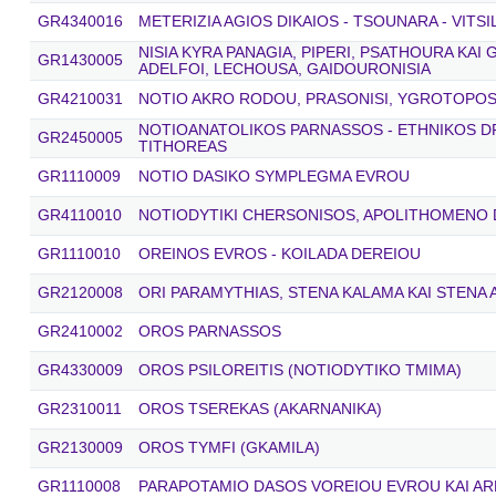
GR4340016
METERIZIA AGIOS DIKAIOS - TSOUNARA - VITS
NISIA KYRA PANAGIA, PIPERI, PSATHOURA KAI
GR1430005
ADELFOI, LECHOUSA, GAIDOURONISIA
GR4210031
NOTIO AKRO RODOU, PRASONISI, YGROTOPOS 
NOTIOANATOLIKOS PARNASSOS - ETHNIKOS 
GR2450005
TITHOREAS
GR1110009
NOTIO DASIKO SYMPLEGMA EVROU
GR4110010
NOTIODYTIKI CHERSONISOS, APOLITHOMENO
GR1110010
OREINOS EVROS - KOILADA DEREIOU
GR2120008
ORI PARAMYTHIAS, STENA KALAMA ΚΑΙ STENA
GR2410002
OROS PARNASSOS
GR4330009
OROS PSILOREITIS (NOTIODYTIKO TMIMA)
GR2310011
OROS TSEREKAS (AKARNANIKA)
GR2130009
OROS TYMFI (GKAMILA)
GR1110008
PARAPOTAMIO DASOS VOREIOU EVROU KAI AR