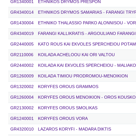
GR1340001
ETHNIKOS DRYMOS PRESPON
GR4340014
ETHNIKOS DRYMOS SAMARIAS - FARANGI TRYPI
GR1430004
ETHNIKO THALASSIO PARKO ALONNISOU - VO
GR4340019
FARANGI KALLIKRATIS - ARGOULIANO FARANGI
GR2440005
KATO ROUS KAI EKVOLES SPERCHEIOU POTA
GR2110006
KOILADA ACHELOOU KAI ORI VALTOU
GR2440002
KOILADA KAI EKVOLES SPERCHEIOU - MALIAK
GR1260009
KOILADA TIMIOU PRODROMOU-MENOIKION
GR1320002
KORYFES OROUS GRAMMOS
GR1260004
KORYFES OROUS MENOIKION - OROS KOUSKO
GR2130002
KORYFES OROUS SMOLIKAS
GR1240001
KORYFES OROUS VORA
GR4320010
LAZAROS KORYFI - MADARA DIKTIS