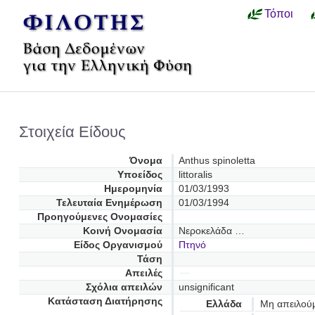
Τόποι
Στοιχεία Είδους
Όνομα
Anthus spinoletta
Υποείδος
littoralis
Ημερομηνία
01/03/1993
Τελευταία Ενημέρωση
01/03/1994
Προηγούμενες Oνομασίες
Κοινή Ονομασία
Νεροκελάδα …
Είδος Οργανισμού
Πτηνό
Τάση
Απειλές
Σχόλια απειλών
unsignificant
Κατάσταση Διατήρησης
Ελλάδα
Μη απειλού