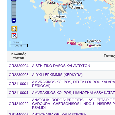
100 km
100 mi
Κωδικός
Τόπος
τόπου
GR2320004
AISTHITIKO DASOS KALAVRYTON
GR2230003
ALYKI LEFKIMΜIS (KERKYRA)
AMVRAKIKOS KOLPOS, DELTA LOUROU KAI ARA
GR2110001
PERIOCHI)
GR2110004
AMVRAKIKOS KOLPOS, LIMNOTHALASSA KATAF
ANATOLIKI RODOS: PROFITIS ILIAS - EPTA PIG
GR4210029
GADOURA - CHERSONISOS LINDOU - NISIDES P
PSALIDI
GR1440005
ANTICHASIA ORI KAI METEORA