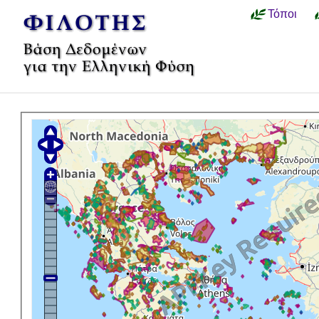
Τόποι