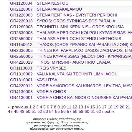
GR1120004
STENA NESTOU
GR2120007
STENA PARAKALAMOU
GR1220003
STENA RENTINAS - EVRYTERI PERIOCHI
GR4220018
SYROS: OROS SYRINGAS EOS PARALIA
GR1260008
TECHNITI LIMNI KERKINIS - OROS KROUSIA
GR2330008
THALASSIA PERIOCHI KOLPOU KYPARISSIAS: AK
GR2550007
THALASSIA PERIOCHI STENOU METHONIS
GR1150012
THASOS (OROS YPSARIO KAI PARAKTIA ZONI) K
GR2330005
THINES KAI PARALIAKO DASOS ZACHAROS, LIM
GR2550005
THINES KYPARISSIAS (NEOCHORI - KYPARISSIA
GR4220019
TINOS: MYRSINI - AKROTIRIO LIVADA
GR1110003
TREIS VRYSES
GR1310002
VALIA KALNTA KAI TECHNITI LIMNI AOOU
GR1310001
VASILITSA
GR4220012
VOREIA AMORGOS KAI KINAROS, LEVITHA, MAV
GR4130003
VOREIA CHIOS
GR4130001
VOREIA CHIOS KAI NISOI OINOUSSES KAI PARA
‹‹ previous
1
2
3
4
5
6
7
8
9
10
11
12
13
14
15
16
17
18
19
20
21
47
48
49
50
51
52
53
54
55
56
57
58
59
60
61
62
next ››
Διάφορες εικόνες από τόπους της
τρέχουσας αναζήτησης. Πατήστε πάνω στις
μικρογραφίες για μετάβαση στις
πληροφορίες των αντίστοιχων τόπων.