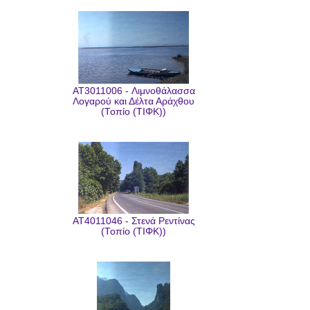
AT3011006 - Λιμνοθάλασσα
Λογαρού και Δέλτα Αράχθου
(Τοπίο (ΤΙΦΚ))
AT4011046 - Στενά Ρεντίνας
(Τοπίο (ΤΙΦΚ))