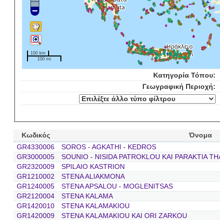
100 km
100 mi
Κατηγορία Τόπου:
Γεωγραφική Περιοχή:
Κωδικός
Όνομα
GR4330006
SOROS - AGKATHI - KEDROS
GR3000005
SOUNIO - NISIDA PATROKLOU KAI PARAKTIA TH
GR2320009
SPILAIO KASTRION
GR1210002
STENA ALIAKMONA
GR1240005
STENA APSALOU - MOGLENITSAS
GR2120004
STENA KALAMA
GR1420010
STENA KALAMAKIOU
GR1420009
STENA KALAMAKIOU KAI ORI ZARKOU