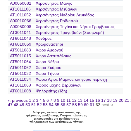
A00060082
Χερσόνησος Μάνης
AT1011106
Χερσόνησος Μεθάνων
AT1011052
Χερσόνησος Νυδρίου Λευκάδας
A00010066
Χερσόνησος Ροδωπού
A00050008
Χερσόνησος Τηγάνι και Νήσοι Γραμβούσες
AT3011041
Χερσόνησος Τραγοβούνι (Σουφλερή)
AT6011048
Χόνδρος
AT6010059
Χρωμοναστήρι
AT5011083
Χώρα Αμοργού
AT5011015
Χώρα Αστυπάλαιας
AT5011064
Χώρα Νάξου
AT5011062
Χώρα Σκύρου
AT5011032
Χώρα Τήνου
AT1011034
Χωριό Άγιος Μάρκος και γύρω περιοχή
AT1011069
Χώρος μάχης Βερβαίνων
AT6011008
Ψηλορείτης (Ίδη)
‹‹ previous
1
2
3
4
5
6
7
8
9
10
11
12
13
14
15
16
17
18
19
20
21
47
48
49
50
51
52
53
54
55
56
57
58
59
60
61
62
next ››
Διάφορες εικόνες από τόπους της
τρέχουσας αναζήτησης. Πατήστε πάνω στις
μικρογραφίες για μετάβαση στις
πληροφορίες των αντίστοιχων τόπων.