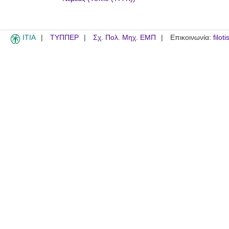
ITIA
ΤΥΠΠΕΡ
Σχ. Πολ. Μηχ. ΕΜΠ
Επικοινωνία:
filot