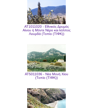
AT1011020 - Εθνικός Δρυμός
Αίνου ή Μόντε Νέρο και kόλπος
Λουρδά (Τοπίο (ΤΙΦΚ))
AT5011036 - Νέα Μονή Χίου
(Τοπίο (ΤΙΦΚ))