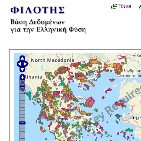
Τόποι