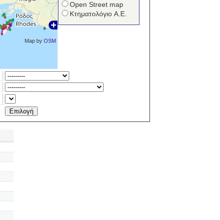
Open Street map
Κτηματολόγιο Α.Ε.
Map by
OSM