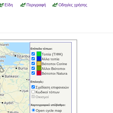
Είδη
Περιγραφή
Οδηγίες χρήσης
Επίπεδα τόπων:
Τοπία (ΤΙΦΚ)
Άλλα τοπία
Βιότοποι Corine
Άλλοι Βιότοποι
Βιότοποι Natura
Επιλογές:
Σχεδίαση επιφανειών
Κωδικοί τόπων
Οικισμοί
Χαρτογραφικό υπόβαθρο:
Open cycle map