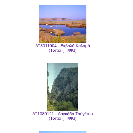
AT3011004 - Εκβολή Καλαμά
(Τοπίο (ΤΙΦΚ))
AT1080121 - Λαγκάδα Ταϋγέτου
(Τοπίο (ΤΙΦΚ))