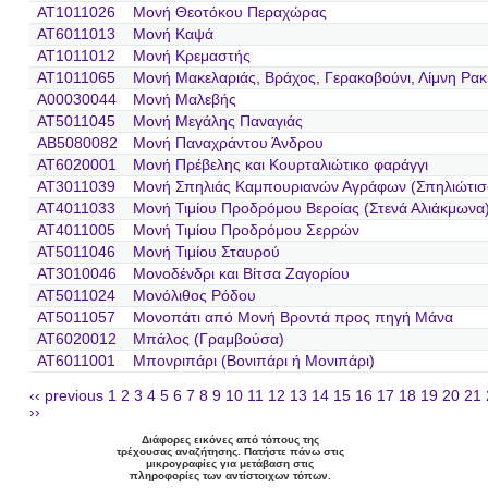
AT1011026
Μονή Θεοτόκου Περαχώρας
AT6011013
Μονή Καψά
AT1011012
Μονή Κρεμαστής
AT1011065
Μονή Μακελαριάς, Βράχος, Γερακοβούνι, Λίμνη Ρακ
A00030044
Μονή Μαλεβής
AT5011045
Μονή Μεγάλης Παναγιάς
AB5080082
Μονή Παναχράντου Άνδρου
AT6020001
Μονή Πρέβελης και Κουρταλιώτικο φαράγγι
AT3011039
Μονή Σπηλιάς Καμπουριανών Αγράφων (Σπηλιώτισ
AT4011033
Μονή Τιμίου Προδρόμου Βεροίας (Στενά Αλιάκμωνα
AT4011005
Μονή Τιμίου Προδρόμου Σερρών
AT5011046
Μονή Τιμίου Σταυρού
AT3010046
Μονοδένδρι και Βίτσα Ζαγορίου
AT5011024
Μονόλιθος Ρόδου
AT5011057
Μονοπάτι από Μονή Βροντά προς πηγή Μάνα
AT6020012
Μπάλος (Γραμβούσα)
AT6011001
Μπονριπάρι (Βονιπάρι ή Μονιπάρι)
‹‹ previous
1
2
3
4
5
6
7
8
9
10
11
12
13
14
15
16
17
18
19
20
21
››
Διάφορες εικόνες από τόπους της
τρέχουσας αναζήτησης. Πατήστε πάνω στις
μικρογραφίες για μετάβαση στις
πληροφορίες των αντίστοιχων τόπων.