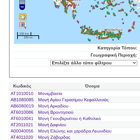
100 km
100 mi
Κατηγορία Τόπου:
Γεωγραφική Περιοχή:
Κωδικός
Όνομα
AT1010010
Μονεμβασία
AB1080085
Μονή Αγίου Γερασίμου Κεφαλλονιάς
AB6080019
Μονή Αρκαδίου
AT6010086
Μονή Βροντησιού
AT6010041
Μονή Γκουβερνέτου ή Καθολικό
AT2011021
Μονή Δαφνίου
A00040056
Μονή Ελώνης και χαράδρα Λεωνιδίου
AT4011020
Μονή Ζάβορδας