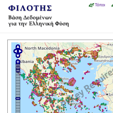
Τόποι