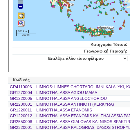
100 km
100 mi
Κατηγορία Τόπου:
Γεωγραφική Περιοχή:
Κωδικός
GR4110006
LIMNOS: LIMNES CHORTAROLIMNI KAI ALYKI,
GR1270004
LIMNOTHALASSA AGIOU MAMA
GR1220005
LIMNOTHALASSA ANGELOCHORIOU
GR2230001
LIMNOTHALASSA ANTINIOTI (KERKYRA)
GR1220011
LIMNOTHALASSA EPANOMIS
GR1220012
LIMNOTHALASSA EPANOMIS KAI THALASSIA PA
GR2550008
LIMNOTHALASSA GIALOVAS KAI NISOS SFAKTIR
GR2320001
LIMNOTHALASSA KALOGRIAS, DASOS STROFYLI