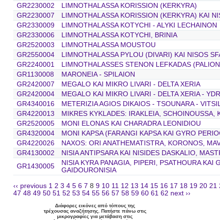
GR2230002
LIMNOTHALASSA KORISSION (KERKYRA)
GR2230007
LIMNOTHALASSA KORISSION (KERKYRA) KAI N
GR2330009
LIMNOTHALASSA KOTYCHI - ALYKI LECHAINON
GR2330006
LIMNOTHALASSA KOTYCHI, BRINIA
GR2520003
LIMNOTHALASSA MOUSTOU
GR2550004
LIMNOTHALASSA PYLOU (DIVARI) KAI NISOS SF
GR2240001
LIMNOTHALASSES STENON LEFKADAS (PALIONIS
GR1130008
MARONEIA - SPILAION
GR2420007
MEGALO KAI MIKRO LIVARI - DELTA XERIA
GR2420004
MEGALO KAI MIKRO LIVARI - DELTA XERIA - Y
GR4340016
METERIZIA AGIOS DIKAIOS - TSOUNARA - VITS
GR4220013
MIKRES KYKLADES: IRAKLEIA, SCHOINOUSSA, K
GR2520005
MONI ELONAS KAI CHARADRA LEONIDIOU
GR4320004
MONI KAPSA (FARANGI KAPSA KAI GYRO PERIO
GR4220026
NAXOS: ORI ANATHEMATISTRA, KORONOS, MAV
GR4130002
NISIA ANTIPSARA KAI NISIDES DASKALIO, MAS
NISIA KYRA PANAGIA, PIPERI, PSATHOURA KAI
GR1430005
GAIDOURONISIA
‹‹ previous
1
2
3
4
5
6
7
8
9
10
11
12
13
14
15
16
17
18
19
20
21
47
48
49
50
51
52
53
54
55
56
57
58
59
60
61
62
next ››
Διάφορες εικόνες από τόπους της
τρέχουσας αναζήτησης. Πατήστε πάνω στις
μικρογραφίες για μετάβαση στις