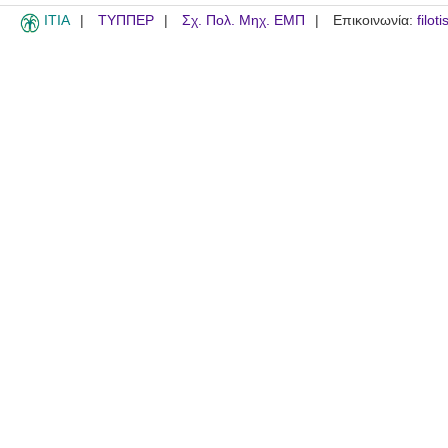
ITIA
ΤΥΠΠΕΡ
Σχ. Πολ. Μηχ. ΕΜΠ
Επικοινωνία:
filot