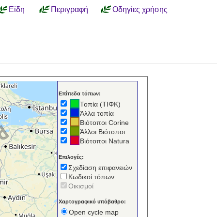
Είδη
Περιγραφή
Οδηγίες χρήσης
Επίπεδα τόπων:
Τοπία (ΤΙΦΚ)
Άλλα τοπία
Βιότοποι Corine
Άλλοι Βιότοποι
Βιότοποι Natura
Επιλογές:
Σχεδίαση επιφανειών
Κωδικοί τόπων
Οικισμοί
Χαρτογραφικό υπόβαθρο:
Open cycle map