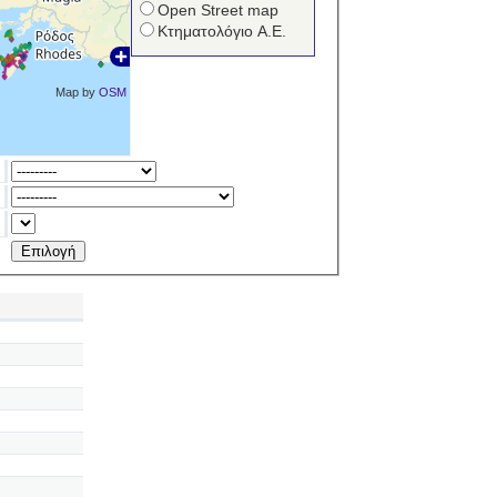
Open Street map
Κτηματολόγιο Α.Ε.
Map by
OSM