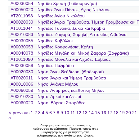
A00030054
Νησίδα Χρυσή (Γαϊδουρονήσι)
A00050020
Νησίδες Άγιοι Πάντες, Άγιος Νικόλαος
AT2011098
Νησίδες Αγίου Νικολάου
A00020039
Νησίδες Άγρια Γραμβούσα, Ήμερη Γραμβούσα και Π
AT1011044
Νησίδες Γυναίκα, Συκιά και Κραβιά
A00010083
Νησίδες Ζαφορά, Χαμηλή, Αστακίδα, Διβούνια
A00030055
Νησίδες Καβάλλοι
A00030053
Νησίδες Κουφονήσια, Κρήτη
A00040078
Νησίδες Μεγάλη και Μικρή Ζαφορά (Σαφράνια)
AT2011050
Νησίδες Μονολιά και Λιχάδες Ευβοίας
A00030058
Νησίδες Παξιμάδια
A00020030
Νήσοι Άγιοι Θεόδωροι (Θοδωρού)
AT6020011
Νήσοι Άγρια και Ήμερη Γραμβούσα
A00010086
Νήσοι Ανάνες Μήλου
A00060059
Νήσοι Αντιμήλος και Δυτική Μήλος
A00010230
Νήσοι Αρκοί και Λειψοί
A00060020
Νήσοι Βόρειοι Σποράδες
‹‹ previous
1
2
3
4
5
6
7
8
9
10
11
12
13
14
15
16
17
18
19
20
21
››
Διάφορες εικόνες από τόπους της
τρέχουσας αναζήτησης. Πατήστε πάνω στις
μικρογραφίες για μετάβαση στις
πληροφορίες των αντίστοιχων τόπων.