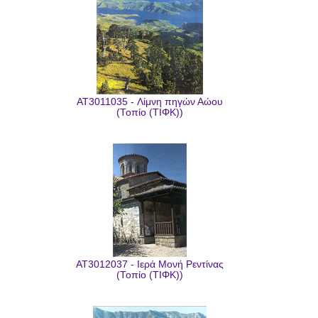
AT3011035 - Λίμνη πηγών Αώου
(Τοπίο (ΤΙΦΚ))
AT3012037 - Ιερά Μονή Ρεντίνας
(Τοπίο (ΤΙΦΚ))