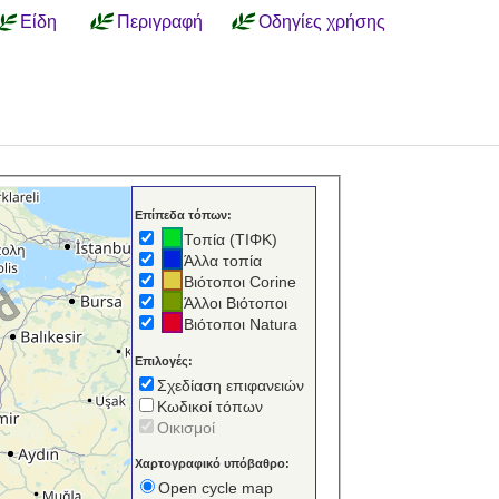
Είδη
Περιγραφή
Οδηγίες χρήσης
Επίπεδα τόπων:
Τοπία (ΤΙΦΚ)
Άλλα τοπία
Βιότοποι Corine
Άλλοι Βιότοποι
Βιότοποι Natura
Επιλογές:
Σχεδίαση επιφανειών
Κωδικοί τόπων
Οικισμοί
Χαρτογραφικό υπόβαθρο:
Open cycle map