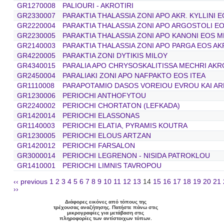
GR1270008
PALIOURI - AKROTIRI
GR2330007
PARAKTIA THALASSIA ZONI APO AKR. KYLLINI 
GR2220004
PARAKTIA THALASSIA ZONI APO ARGOSTOLI E
GR2230005
PARAKTIA THALASSIA ZONI APO KANONI EOS 
GR2140003
PARAKTIA THALASSIA ZONI APO PARGA EOS AK
GR4220005
PARAKTIA ZONI DYTIKIS MILOY
GR4340015
PARALIA APO CHRYSOSKALITISSA MECHRI AKR
GR2450004
PARALIAKI ZONI APO NAFPAKTO EOS ITEA
GR1110008
PARAPOTAMIO DASOS VOREIOU EVROU KAI AR
GR1230006
PERIOCHI ANTHOFYTOU
GR2240002
PERIOCHI CHORTATON (LEFKADA)
GR1420014
PERIOCHI ELASSONAS
GR1140003
PERIOCHI ELATIA, PYRAMIS KOUTRA
GR1230005
PERIOCHI ELOUS ARTZAN
GR1420012
PERIOCHI FARSALON
GR3000014
PERIOCHI LEGRENON - NISIDA PATROKLOU
GR1410001
PERIOCHI LIMNIS TAVROPOU
‹‹ previous
1
2
3
4
5
6
7
8
9
10
11
12
13
14
15
16
17
18
19
20
21
››
Διάφορες εικόνες από τόπους της
τρέχουσας αναζήτησης. Πατήστε πάνω στις
μικρογραφίες για μετάβαση στις
πληροφορίες των αντίστοιχων τόπων.