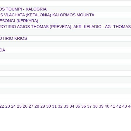
EOS TOUMPI - KALOGRIA
OS VLACHATA (KEFALONIA) KAI ORMOS MOUNTA
MESONGI (KERKYRA)
ROTIRIO AGIOS THOMAS (PREVEZA), AKR. KELADIO - AG. THOMAS
OTIRIO KRIOS
DA
22
23
24
25
26
27
28
29
30
31
32
33
34
35
36
37
38
39
40
41
42
43
4