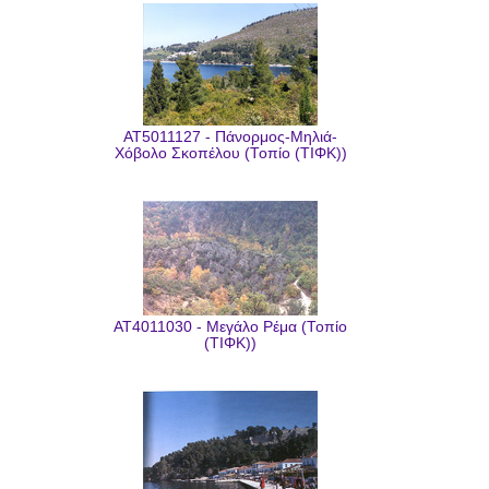
AT5011127 - Πάνορμος-Μηλιά-
Χόβολο Σκοπέλου (Τοπίο (ΤΙΦΚ))
AT4011030 - Μεγάλο Ρέμα (Τοπίο
(ΤΙΦΚ))