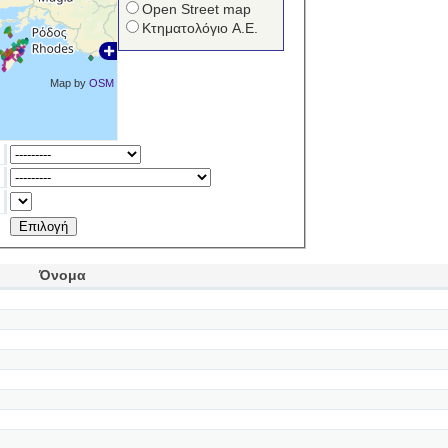
Open Street map
Κτηματολόγιο Α.Ε.
Map by
OSM
Όνομα