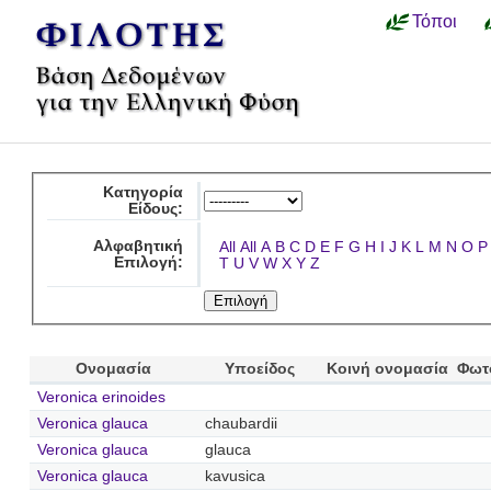
Τόποι
Κατηγορία
Είδους:
Αλφαβητική
All
All
A
B
C
D
E
F
G
H
I
J
K
L
M
N
O
P
Επιλογή:
T
U
V
W
X
Y
Z
Ονομασία
Υποείδος
Κοινή ονομασία
Φωτ
Veronica erinoides
Veronica glauca
chaubardii
Veronica glauca
glauca
Veronica glauca
kavusica