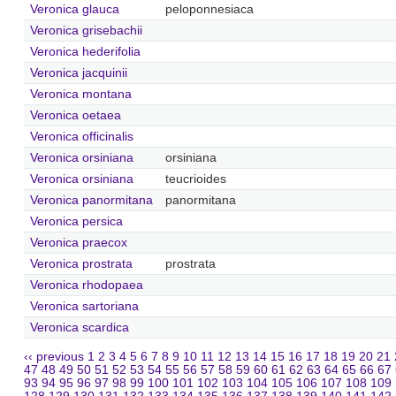
Veronica glauca
peloponnesiaca
Veronica grisebachii
Veronica hederifolia
Veronica jacquinii
Veronica montana
Veronica oetaea
Veronica officinalis
Veronica orsiniana
orsiniana
Veronica orsiniana
teucrioides
Veronica panormitana
panormitana
Veronica persica
Veronica praecox
Veronica prostrata
prostrata
Veronica rhodopaea
Veronica sartoriana
Veronica scardica
‹‹ previous
1
2
3
4
5
6
7
8
9
10
11
12
13
14
15
16
17
18
19
20
21
47
48
49
50
51
52
53
54
55
56
57
58
59
60
61
62
63
64
65
66
67
93
94
95
96
97
98
99
100
101
102
103
104
105
106
107
108
109