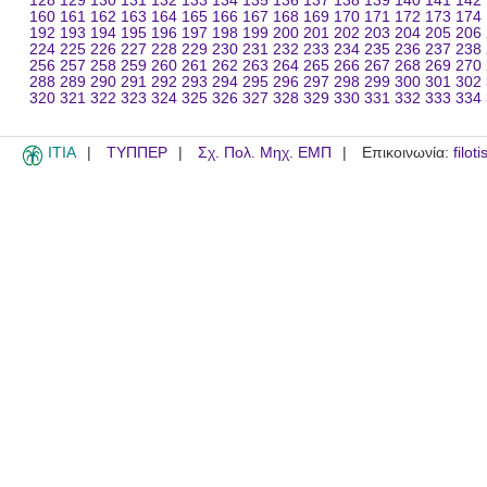
128
129
130
131
132
133
134
135
136
137
138
139
140
141
142
160
161
162
163
164
165
166
167
168
169
170
171
172
173
174
192
193
194
195
196
197
198
199
200
201
202
203
204
205
206
224
225
226
227
228
229
230
231
232
233
234
235
236
237
238
256
257
258
259
260
261
262
263
264
265
266
267
268
269
270
288
289
290
291
292
293
294
295
296
297
298
299
300
301
302
320
321
322
323
324
325
326
327
328
329
330
331
332
333
334
ITIA
ΤΥΠΠΕΡ
Σχ. Πολ. Μηχ. ΕΜΠ
Επικοινωνία:
filot