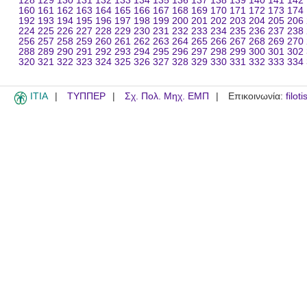
128
129
130
131
132
133
134
135
136
137
138
139
140
141
142
160
161
162
163
164
165
166
167
168
169
170
171
172
173
174
192
193
194
195
196
197
198
199
200
201
202
203
204
205
206
224
225
226
227
228
229
230
231
232
233
234
235
236
237
238
256
257
258
259
260
261
262
263
264
265
266
267
268
269
270
288
289
290
291
292
293
294
295
296
297
298
299
300
301
302
320
321
322
323
324
325
326
327
328
329
330
331
332
333
334
ITIA
ΤΥΠΠΕΡ
Σχ. Πολ. Μηχ. ΕΜΠ
Επικοινωνία:
filot