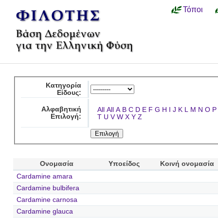
Τόποι
Κατηγορία
Είδους:
Αλφαβητική
All
All
A
B
C
D
E
F
G
H
I
J
K
L
M
N
O
P
Επιλογή:
T
U
V
W
X
Y
Z
Ονομασία
Υποείδος
Κοινή ονομασία
Cardamine amara
Cardamine bulbifera
Cardamine carnosa
Cardamine glauca