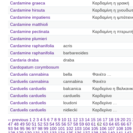
Cardamine graeca
Καρδαμίνη η γραική
Cardamine hirsuta
Καρδαμίνη η χνουδω
Cardamine impatiens
Καρδαμίνη η ιμπάτιεν
Cardamine matthioli
Cardamine pectinata
Καρδαμίνη η πτερωτ
Cardamine plumieri
Cardamine raphanifolia
acris
Cardamine raphanifolia
barbareoides
Cardaria draba
draba
Cardopatum corymbosum
Carduelis cannabina
bella
Φανέτο …
Carduelis cannabina
cannabina
Φανέτο
Carduelis carduelis
balcanica
Καρδερίνα η Βαλκανι
Carduelis carduelis
carduelis
Καρδερίνα
Carduelis carduelis
loudoni
Καρδερίνα …
Carduelis carduelis
nidiecki
Καρδερίνα …
‹‹ previous
1
2
3
4
5
6
7
8
9
10
11
12
13
14
15
16
17
18
19
20
21
47
48
49
50
51
52
53
54
55
56
57
58
59
60
61
62
63
64
65
66
67
93
94
95
96
97
98
99
100
101
102
103
104
105
106
107
108
109