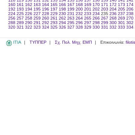
128
129
130
131
132
133
134
135
136
137
138
139
140
141
142
160
161
162
163
164
165
166
167
168
169
170
171
172
173
174
192
193
194
195
196
197
198
199
200
201
202
203
204
205
206
224
225
226
227
228
229
230
231
232
233
234
235
236
237
238
256
257
258
259
260
261
262
263
264
265
266
267
268
269
270
288
289
290
291
292
293
294
295
296
297
298
299
300
301
302
320
321
322
323
324
325
326
327
328
329
330
331
332
333
334
ITIA
ΤΥΠΠΕΡ
Σχ. Πολ. Μηχ. ΕΜΠ
Επικοινωνία:
filot