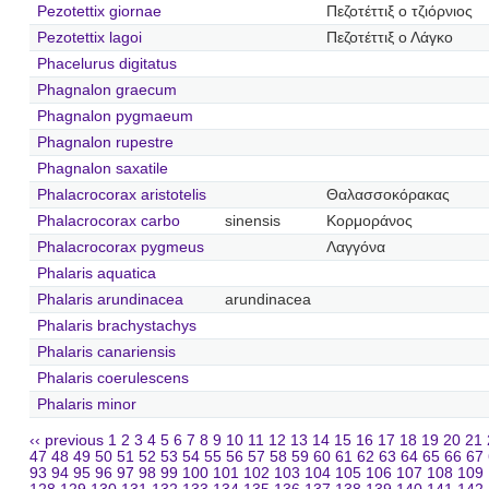
Pezotettix giornae
Πεζοτέττιξ ο τζιόρνιος
Pezotettix lagoi
Πεζοτέττιξ ο Λάγκο
Phacelurus digitatus
Phagnalon graecum
Phagnalon pygmaeum
Phagnalon rupestre
Phagnalon saxatile
Phalacrocorax aristotelis
Θαλασσοκόρακας
Phalacrocorax carbo
sinensis
Κορμοράνος
Phalacrocorax pygmeus
Λαγγόνα
Phalaris aquatica
Phalaris arundinacea
arundinacea
Phalaris brachystachys
Phalaris canariensis
Phalaris coerulescens
Phalaris minor
‹‹ previous
1
2
3
4
5
6
7
8
9
10
11
12
13
14
15
16
17
18
19
20
21
47
48
49
50
51
52
53
54
55
56
57
58
59
60
61
62
63
64
65
66
67
93
94
95
96
97
98
99
100
101
102
103
104
105
106
107
108
109