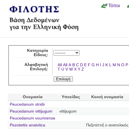
Τόποι
Κατηγορία
Είδους:
Αλφαβητική
All
All
A
B
C
D
E
F
G
H
I
J
K
L
M
N
O
P
Επιλογή:
T
U
V
W
X
Y
Z
Ονομασία
Υποείδος
Κοινή ονομασία
Peucedanum stridii
Peucedanum vittijugum
vittijugum
Peucedanum vourinense
Pezotettix anatolica
Πεζοτέττιξ ο ανατολικός