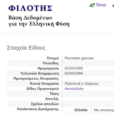
Τόποι
Στοιχεία Είδους
Όνομα
Pezotettix giornae
Υποείδος
Ημερομηνία
01/03/1993
Τελευταία Ενημέρωση
01/03/1994
Προηγούμενες Oνομασίες
Κοινή Ονομασία
Πεζοτέττιξ ο τζιόρνιος
Είδος Οργανισμού
Ασπόνδυλο
Τάση
Απειλές
Σχόλια απειλών
Κατάσταση Διατήρησης
Ελλάδα
Μη απειλού