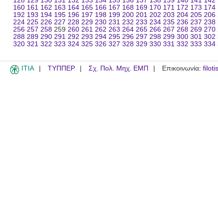
128
129
130
131
132
133
134
135
136
137
138
139
140
141
142
160
161
162
163
164
165
166
167
168
169
170
171
172
173
174
192
193
194
195
196
197
198
199
200
201
202
203
204
205
206
224
225
226
227
228
229
230
231
232
233
234
235
236
237
238
256
257
258
259
260
261
262
263
264
265
266
267
268
269
270
288
289
290
291
292
293
294
295
296
297
298
299
300
301
302
320
321
322
323
324
325
326
327
328
329
330
331
332
333
334
ITIA
ΤΥΠΠΕΡ
Σχ. Πολ. Μηχ. ΕΜΠ
Επικοινωνία:
filot