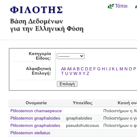
Τόποι
Κατηγορία
Είδους:
Αλφαβητική
All
All
A
B
C
D
E
F
G
H
I
J
K
L
M
N
O
P
Επιλογή:
T
U
V
W
X
Y
Z
Ονομασία
Υποείδος
Κοινή ο
Ptilostemon chamaepeuce
Πτιλοστήμων η Χ
Ptilostemon gnaphaloides
gnaphaloides
Πτιλοστήμων ο γ
Ptilostemon gnaphaloides
pseudofruticosus
Πτιλοστήμων ο 
Ptilostemon stellatus