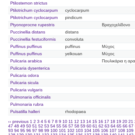
Ptilostemon strictus
Ptilotrichum cyclocarpum
cyclocarpum
Ptilotrichum cyclocarpum
pindicum
Ptyonoprocne rupestris
Βραχοχελίδονο
Puccinellia distans
distans
Puccinellia festuciformis
convoluta
Puffinus puffinus
puffinus
Μύχος
Puffinus puffinus
yelkouan
Μύχος
Pulicaria arabica
Πουλικάρια η αρα
Pulicaria dysenterica
Pulicaria odora
Pulicaria sicula
Pulicaria vulgaris
Pulmonaria officinalis
Pulmonaria rubra
Pulsatilla halleri
rhodopaea
‹‹ previous
1
2
3
4
5
6
7
8
9
10
11
12
13
14
15
16
17
18
19
20
21
47
48
49
50
51
52
53
54
55
56
57
58
59
60
61
62
63
64
65
66
67
93
94
95
96
97
98
99
100
101
102
103
104
105
106
107
108
109