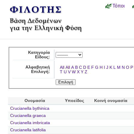
Τόποι
Κατηγορία
Είδους:
Αλφαβητική
All
All
A
B
C
D
E
F
G
H
I
J
K
L
M
N
O
P
Επιλογή:
T
U
V
W
X
Y
Z
Ονομασία
Υποείδος
Κοινή ονομασία
Crucianella bythinica
Crucianella graeca
Crucianella imbricata
Crucianella latifolia