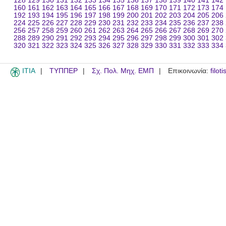
128
129
130
131
132
133
134
135
136
137
138
139
140
141
142
160
161
162
163
164
165
166
167
168
169
170
171
172
173
174
192
193
194
195
196
197
198
199
200
201
202
203
204
205
206
224
225
226
227
228
229
230
231
232
233
234
235
236
237
238
256
257
258
259
260
261
262
263
264
265
266
267
268
269
270
288
289
290
291
292
293
294
295
296
297
298
299
300
301
302
320
321
322
323
324
325
326
327
328
329
330
331
332
333
334
ITIA
ΤΥΠΠΕΡ
Σχ. Πολ. Μηχ. ΕΜΠ
Επικοινωνία:
filot