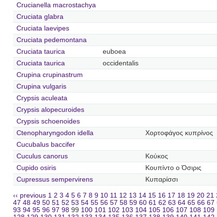
Crucianella macrostachya
Cruciata glabra
Cruciata laevipes
Cruciata pedemontana
Cruciata taurica
euboea
Cruciata taurica
occidentalis
Crupina crupinastrum
Crupina vulgaris
Crypsis aculeata
Crypsis alopecuroides
Crypsis schoenoides
Ctenopharyngodon idella
Χορτοφάγος κυπρίνος
Cucubalus baccifer
Cuculus canorus
Κούκος
Cupido osiris
Κουπίντο ο Όσιρις
Cupressus sempervirens
Κυπαρίσσι
‹‹ previous
1
2
3
4
5
6
7
8
9
10
11
12
13
14
15
16
17
18
19
20
21
47
48
49
50
51
52
53
54
55
56
57
58
59
60
61
62
63
64
65
66
67
93
94
95
96
97
98
99
100
101
102
103
104
105
106
107
108
109