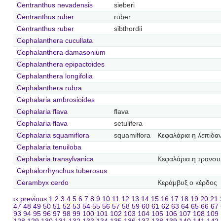
Centranthus nevadensis
sieberi
Centranthus ruber
ruber
Centranthus ruber
sibthordii
Cephalanthera cucullata
Cephalanthera damasonium
Cephalanthera epipactoides
Cephalanthera longifolia
Cephalanthera rubra
Cephalaria ambrosioides
Cephalaria flava
flava
Cephalaria flava
setulifera
Cephalaria squamiflora
squamiflora
Κεφαλάρια η λεπιδα
Cephalaria tenuiloba
Cephalaria transylvanica
Κεφαλάρια η τρανσυ
Cephalorrhynchus tuberosus
Cerambyx cerdo
Κεράμβυξ ο κέρδος
‹‹ previous
1
2
3
4
5
6
7
8
9
10
11
12
13
14
15
16
17
18
19
20
21
47
48
49
50
51
52
53
54
55
56
57
58
59
60
61
62
63
64
65
66
67
93
94
95
96
97
98
99
100
101
102
103
104
105
106
107
108
109