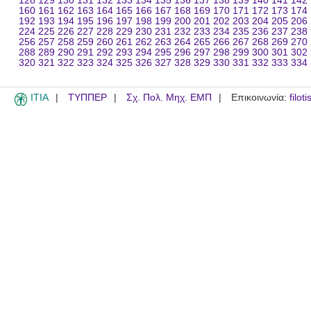
128
129
130
131
132
133
134
135
136
137
138
139
140
141
142
160
161
162
163
164
165
166
167
168
169
170
171
172
173
174
192
193
194
195
196
197
198
199
200
201
202
203
204
205
206
224
225
226
227
228
229
230
231
232
233
234
235
236
237
238
256
257
258
259
260
261
262
263
264
265
266
267
268
269
270
288
289
290
291
292
293
294
295
296
297
298
299
300
301
302
320
321
322
323
324
325
326
327
328
329
330
331
332
333
334
ITIA
ΤΥΠΠΕΡ
Σχ. Πολ. Μηχ. ΕΜΠ
Επικοινωνία:
filot