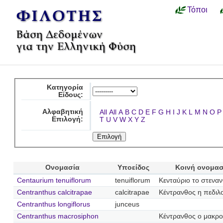
Τόποι
Κατηγορία
Είδους:
Αλφαβητική
All
All
A
B
C
D
E
F
G
H
I
J
K
L
M
N
O
P
Επιλογή:
T
U
V
W
X
Y
Z
Ονομασία
Υποείδος
Κοινή ονομασ
Centaurium tenuiflorum
tenuiflorum
Κενταύριο το στεναν
Centranthus calcitrapae
calcitrapae
Κέντρανθος η πεδιλ
Centranthus longiflorus
junceus
Centranthus macrosiphon
Κέντρανθος ο μακρ