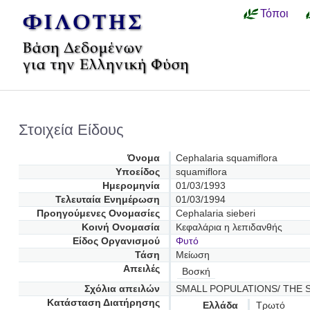
Τόποι
Στοιχεία Είδους
Όνομα
Cephalaria squamiflora
Υποείδος
squamiflora
Ημερομηνία
01/03/1993
Τελευταία Ενημέρωση
01/03/1994
Προηγούμενες Oνομασίες
Cephalaria sieberi
Κοινή Ονομασία
Κεφαλάρια η λεπιδανθής
Είδος Οργανισμού
Φυτό
Τάση
Μείωση
Απειλές
Βοσκή
Σχόλια απειλών
SMALL POPULATIONS/ THE 
Κατάσταση Διατήρησης
Ελλάδα
Τρωτό