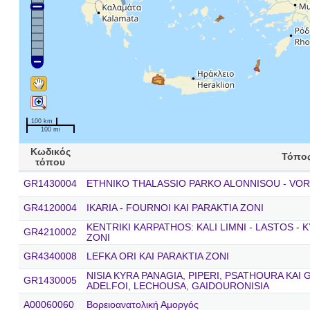
100 km
100 mi
Κωδικός
Τόπο
τόπου
GR1430004
ETHNIKO THALASSIO PARKO ALONNISOU - VO
GR4120004
IKARIA - FOURNOI KAI PARAKTIA ZONI
KENTRIKI KARPATHOS: KALI LIMNI - LASTOS - 
GR4210002
ZONI
GR4340008
LEFKA ORI KAI PARAKTIA ZONI
NISIA KYRA PANAGIA, PIPERI, PSATHOURA KAI
GR1430005
ADELFOI, LECHOUSA, GAIDOURONISIA
A00060060
Βορειοανατολική Αμοργός