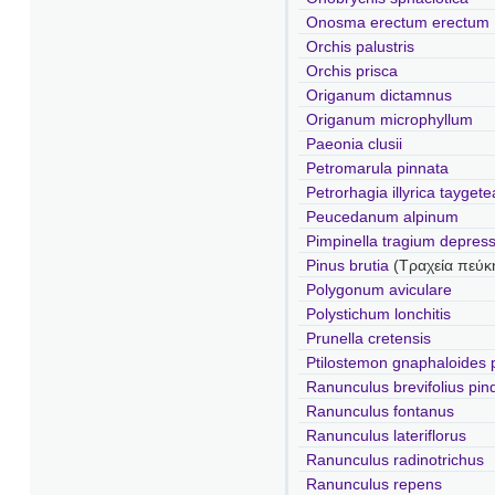
Onosma erectum erectum
Orchis palustris
Orchis prisca
Origanum dictamnus
Origanum microphyllum
Paeonia clusii
Petromarula pinnata
Petrorhagia illyrica taygete
Peucedanum alpinum
Pimpinella tragium depres
Pinus brutia
(Τραχεία πεύκ
Polygonum aviculare
Polystichum lonchitis
Prunella cretensis
Ptilostemon gnaphaloides 
Ranunculus brevifolius pin
Ranunculus fontanus
Ranunculus lateriflorus
Ranunculus radinotrichus
Ranunculus repens