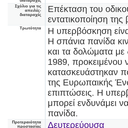
διαταραχές
Σχόλιο για τις
Επέκταση του οδικού
απειλές-
διαταραχές
εντατικοποίηση της
Τρωτότητα
Η υπερβόσκηση είναι
Η σπάνια πανίδα κι
και τα δολώματα με 
1989, προκειμένου 
κατασκευάστηκαν πο
της Ευρωπαικής Ένω
επιπτώσεις. Η υπερ
μπορεί ενδυνάμει να
πανίδα.
Προτεραιότητα
Δευτερεύουσα
προστασίας