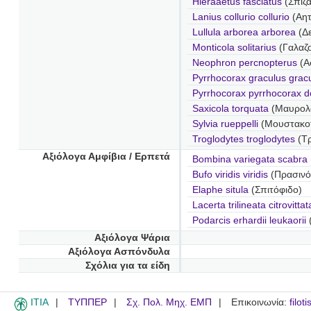
Hieraaetus fasciatus
(Σπιζ
Lanius collurio collurio
(Αητ
Lullula arborea arborea
(Δ
Monticola solitarius
(Γαλαζ
Neophron percnopterus
(Α
Pyrrhocorax graculus grac
Pyrrhocorax pyrrhocorax do
Saxicola torquata
(Μαυρολ
Sylvia rueppelli
(Μουστακο
Troglodytes troglodytes
(Τ
Αξιόλογα Αμφίβια / Ερπετά
Bombina variegata scabra
Bufo viridis viridis
(Πρασινό
Elaphe situla
(Σπιτόφιδο)
Lacerta trilineata citrovittat
Podarcis erhardii leukaorii
(
Αξιόλογα Ψάρια
Αξιόλογα Ασπόνδυλα
Σχόλια για τα είδη
ITIA
ΤΥΠΠΕΡ
Σχ. Πολ. Μηχ. ΕΜΠ
Επικοινωνία:
filot