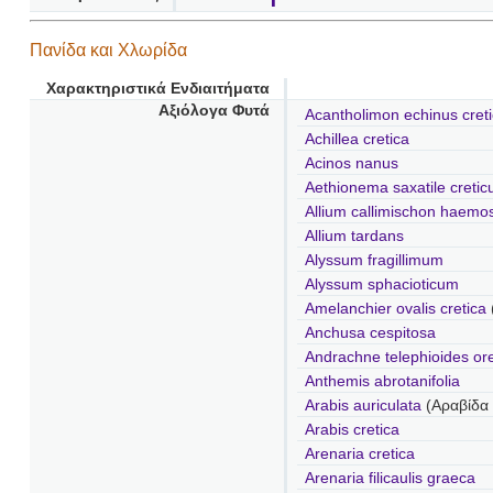
Πανίδα και Χλωρίδα
Χαρακτηριστικά Ενδιαιτήματα
Αξιόλογα Φυτά
Acantholimon echinus cret
Achillea cretica
Acinos nanus
Aethionema saxatile creti
Allium callimischon haemo
Allium tardans
Alyssum fragillimum
Alyssum sphacioticum
Amelanchier ovalis cretica
Anchusa cespitosa
Andrachne telephioides or
Anthemis abrotanifolia
Arabis auriculata
(Αραβίδα
Arabis cretica
Arenaria cretica
Arenaria filicaulis graeca