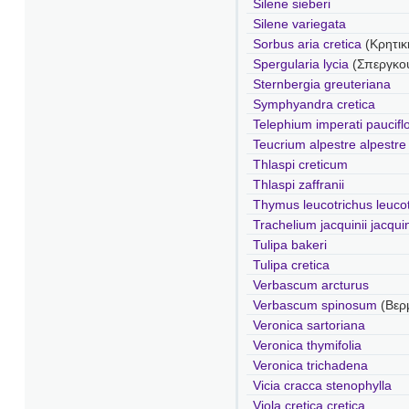
Silene sieberi
Silene variegata
Sorbus aria cretica
(Κρητικ
Spergularia lycia
(Σπεργκου
Sternbergia greuteriana
Symphyandra cretica
Telephium imperati paucif
Teucrium alpestre alpestre
Thlaspi creticum
Thlaspi zaffranii
Thymus leucotrichus leuco
Trachelium jacquinii jacquin
Tulipa bakeri
Tulipa cretica
Verbascum arcturus
Verbascum spinosum
(Βερ
Veronica sartoriana
Veronica thymifolia
Veronica trichadena
Vicia cracca stenophylla
Viola cretica cretica