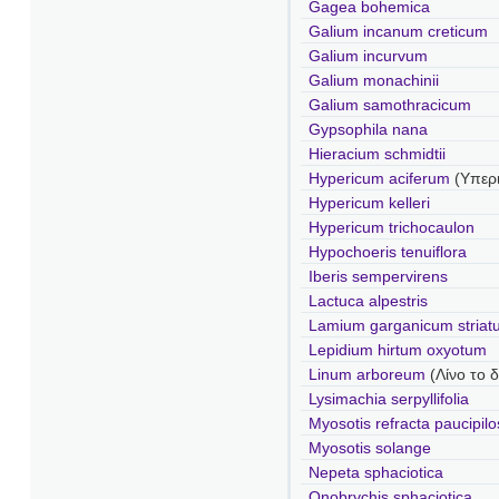
Gagea bohemica
Galium incanum creticum
Galium incurvum
Galium monachinii
Galium samothracicum
Gypsophila nana
Hieracium schmidtii
Hypericum aciferum
(Υπερ
Hypericum kelleri
Hypericum trichocaulon
Hypochoeris tenuiflora
Iberis sempervirens
Lactuca alpestris
Lamium garganicum striat
Lepidium hirtum oxyotum
Linum arboreum
(Λίνο το 
Lysimachia serpyllifolia
Myosotis refracta paucipil
Myosotis solange
Nepeta sphaciotica
Onobrychis sphaciotica