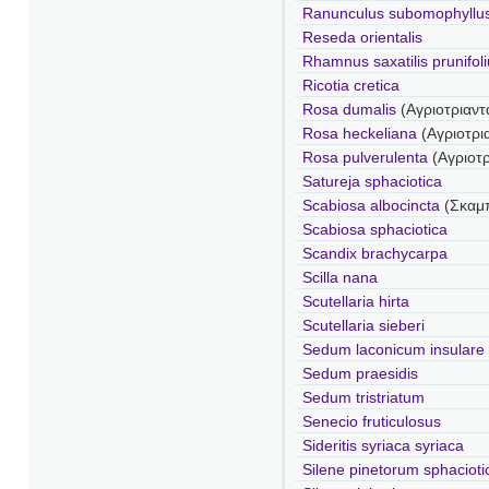
Ranunculus subomophyllu
Reseda orientalis
Rhamnus saxatilis prunifol
Ricotia cretica
Rosa dumalis
(Αγριοτριαν
Rosa heckeliana
(Αγριοτρι
Rosa pulverulenta
(Αγριοτ
Satureja sphaciotica
Scabiosa albocincta
(Σκαμπ
Scabiosa sphaciotica
Scandix brachycarpa
Scilla nana
Scutellaria hirta
Scutellaria sieberi
Sedum laconicum insulare
Sedum praesidis
Sedum tristriatum
Senecio fruticulosus
Sideritis syriaca syriaca
Silene pinetorum sphacioti