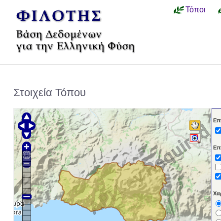
Τόποι
Στοιχεία Τόπου
Επ
Επ
Χα