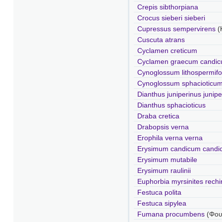
Crepis sibthorpiana
Crocus sieberi sieberi
Cupressus sempervirens
(
Cuscuta atrans
Cyclamen creticum
Cyclamen graecum candi
Cynoglossum lithospermifo
Cynoglossum sphacioticu
Dianthus juniperinus junipe
Dianthus sphacioticus
Draba cretica
Drabopsis verna
Erophila verna verna
Erysimum candicum candi
Erysimum mutabile
Erysimum raulinii
Euphorbia myrsinites rechi
Festuca polita
Festuca sipylea
Fumana procumbens
(Φου