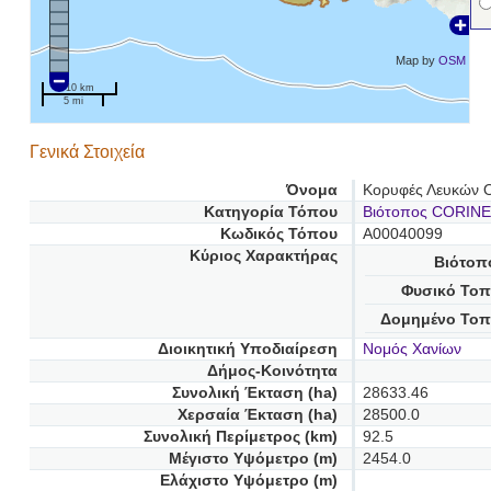
Map by
OSM
10 km
5 mi
Γενικά Στοιχεία
Όνομα
Κορυφές Λευκών Ο
Κατηγορία Τόπου
Βιότοπος CORINE
Κωδικός Τόπου
A00040099
Κύριος Χαρακτήρας
Βιότοπ
Φυσικό Τοπ
Δομημένο Τοπ
Διοικητική Υποδιαίρεση
Νομός Χανίων
Δήμος-Κοινότητα
Συνολική Έκταση (ha)
28633.46
Χερσαία Έκταση (ha)
28500.0
Συνολική Περίμετρος (km)
92.5
Μέγιστο Υψόμετρο (m)
2454.0
Ελάχιστο Υψόμετρο (m)