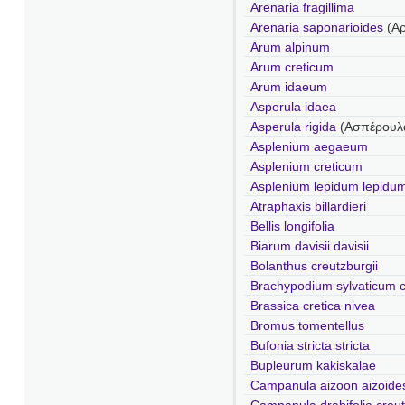
Arenaria fragillima
Arenaria saponarioides
(Α
Arum alpinum
Arum creticum
Arum idaeum
Asperula idaea
Asperula rigida
(Ασπέρουλα
Asplenium aegaeum
Asplenium creticum
Asplenium lepidum lepidu
Atraphaxis billardieri
Bellis longifolia
Biarum davisii davisii
Bolanthus creutzburgii
Brachypodium sylvaticum c
Brassica cretica nivea
Bromus tomentellus
Bufonia stricta stricta
Bupleurum kakiskalae
Campanula aizoon aizoide