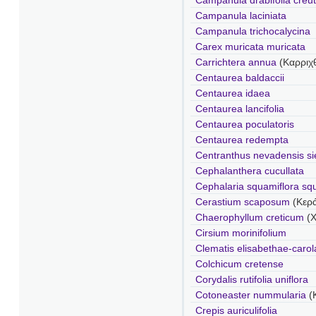
Campanula drabifolia creut
Campanula laciniata
Campanula trichocalycina
Carex muricata muricata
Carrichtera annua
(Καρριχ
Centaurea baldaccii
Centaurea idaea
Centaurea lancifolia
Centaurea poculatoris
Centaurea redempta
Centranthus nevadensis si
Cephalanthera cucullata
Cephalaria squamiflora sq
Cerastium scaposum
(Κερ
Chaerophyllum creticum
(
Cirsium morinifolium
Clematis elisabethae-caro
Colchicum cretense
Corydalis rutifolia uniflora
Cotoneaster nummularia
(
Crepis auriculifolia