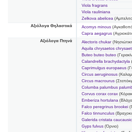
Viola fragrans
Viola rauliniana
Zelkova abelicea
(Αμπελιτσ
Αξιόλογα Θηλαστικά
Acomys minous
(Αγκαθοπό
Capra aegagrus
(Αγριοκάτ
Αξιόλογα Πτηνά
Alectoris chukar
(Νησιώτικ
Aquila chrysaetos chrysae
Buteo buteo buteo
(Γερακί
Calandrella brachydactyla
Caprimulgus europaeus
(Γ
Circus aeruginosus
(Καλαμ
Circus macrourus
(Στεπόκι
Columba palumbus palum
Corvus corax corax
(Κόρακ
Emberiza hortulana
(Βλάχο
Falco peregrinus brookei
(
Falco tinnunculus
(Βραχοκι
Galerida cristata caucausi
Gyps fulvus
(Όρνιο)