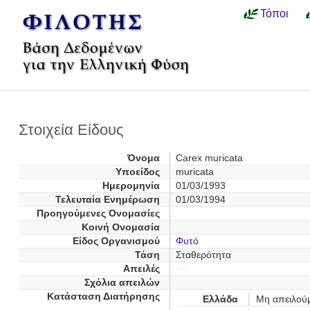
Τόποι
Στοιχεία Είδους
Όνομα
Carex muricata
Υποείδος
muricata
Ημερομηνία
01/03/1993
Τελευταία Ενημέρωση
01/03/1994
Προηγούμενες Oνομασίες
Κοινή Ονομασία
Είδος Οργανισμού
Φυτό
Τάση
Σταθερότητα
Απειλές
Σχόλια απειλών
Κατάσταση Διατήρησης
Ελλάδα
Μη απειλού