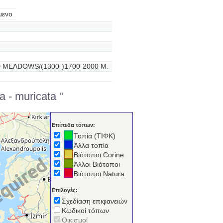
μενο
MEADOWS/(1300-)1700-2000 M.
 - muricata "
Επίπεδα τόπων:
Τοπία (ΤΙΦΚ)
Άλλα τοπία
Βιότοποι Corine
Άλλοι Βιότοποι
Βιότοποι Natura
Επιλογές:
Σχεδίαση επιφανειών
Κωδικοί τόπων
Οικισμοί