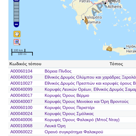
100 km
100 mi
Κωδικός τόπου
Τόπος
A00060104
Βόρεια Πίνδος
A00040019
Εθνικός Δρυμός Ολύμπου και χαράδρες Ξερολά
A00010027
Εθνικός Δρυμός Πρεσπών και κορυφές όρους Β
A00040099
Κορυφές Λευκών Ορέων, Εθνικός Δρυμός Σαμαρ
A00040017
Κορυφές Όρους Βέρμιο
A00040007
Κορυφές Όρους Μενοίκιο και Όρη Βροντούς
A00060100
Κορυφές Όρους Περιστέρι
A00040024
Κορυφές Όρους Σμόλικας
A00040006
Κορυφές Όρους Φαλακρό (Μποζ Νταγ)
A00010068
Λευκά Όρη
A00060022
Ορεινό συγκρότημα Φαλακρού