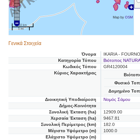
Map by
OSM
10 km
5 mi
Γενικά Στοιχεία
Όνομα
IKARIA - FOURNO
Κατηγορία Τόπου
Βιότοπος NATUR
Κωδικός Τόπου
GR4120004
Κύριος Χαρακτήρας
Βιότοπ
Φυσικό Τοπ
Δομημένο Τοπ
Διοικητική Υποδιαίρεση
Νομός Σάμου
Δήμος-Κοινότητα
Συνολική Έκταση (ha)
12909.00
Χερσαία Έκταση (ha)
9467.81
Συνολική Περίμετρος (km)
182.0
Μέγιστο Υψόμετρο (m)
1000.0
Ελάχιστο Υψόμετρο (m)