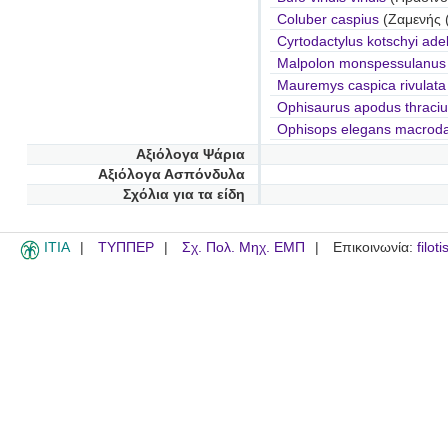
Coluber caspius
(Ζαμενής 
Cyrtodactylus kotschyi ade
Malpolon monspessulanus i
Mauremys caspica rivulata
Ophisaurus apodus thraciu
Ophisops elegans macroda
Αξιόλογα Ψάρια
Αξιόλογα Ασπόνδυλα
Σχόλια για τα είδη
ITIA
ΤΥΠΠΕΡ
Σχ. Πολ. Μηχ. ΕΜΠ
Επικοινωνία:
filot