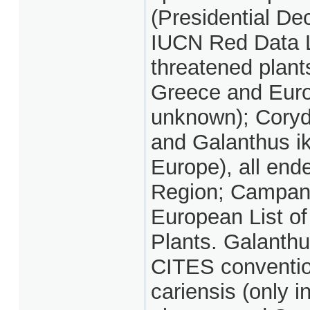
(Presidential De
IUCN Red Data Li
threatened plant
Greece and Europ
unknown); Coryd
and Galanthus ik
Europe), all end
Region; Campanul
European List of
Plants. Galanthus
CITES convention
cariensis (only i