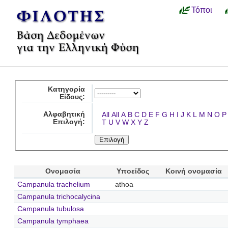
Τόποι
Κατηγορία
Είδους:
Αλφαβητική
All
All
A
B
C
D
E
F
G
H
I
J
K
L
M
N
O
P
Επιλογή:
T
U
V
W
X
Y
Z
Ονομασία
Υποείδος
Κοινή ονομασία
Campanula trachelium
athoa
Campanula trichocalycina
Campanula tubulosa
Campanula tymphaea