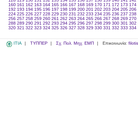
128
129
130
131
132
133
134
135
136
137
138
139
140
141
142
160
161
162
163
164
165
166
167
168
169
170
171
172
173
174
192
193
194
195
196
197
198
199
200
201
202
203
204
205
206
224
225
226
227
228
229
230
231
232
233
234
235
236
237
238
256
257
258
259
260
261
262
263
264
265
266
267
268
269
270
288
289
290
291
292
293
294
295
296
297
298
299
300
301
302
320
321
322
323
324
325
326
327
328
329
330
331
332
333
334
ITIA
ΤΥΠΠΕΡ
Σχ. Πολ. Μηχ. ΕΜΠ
Επικοινωνία:
filot