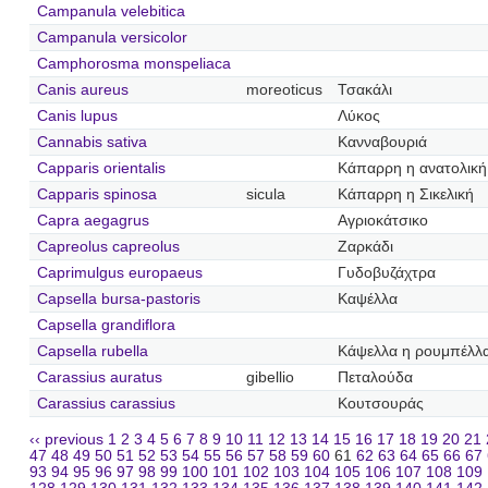
Campanula velebitica
Campanula versicolor
Camphorosma monspeliaca
Canis aureus
moreoticus
Τσακάλι
Canis lupus
Λύκος
Cannabis sativa
Κανναβουριά
Capparis orientalis
Κάπαρρη η ανατολική
Capparis spinosa
sicula
Κάπαρρη η Σικελική
Capra aegagrus
Αγριοκάτσικο
Capreolus capreolus
Ζαρκάδι
Caprimulgus europaeus
Γυδοβυζάχτρα
Capsella bursa-pastoris
Καψέλλα
Capsella grandiflora
Capsella rubella
Κάψελλα η ρουμπέλλ
Carassius auratus
gibellio
Πεταλούδα
Carassius carassius
Κουτσουράς
‹‹ previous
1
2
3
4
5
6
7
8
9
10
11
12
13
14
15
16
17
18
19
20
21
47
48
49
50
51
52
53
54
55
56
57
58
59
60
61
62
63
64
65
66
67
93
94
95
96
97
98
99
100
101
102
103
104
105
106
107
108
109