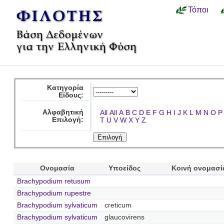
Τόποι
Κατηγορία
Είδους:
Αλφαβητική
All
All
A
B
C
D
E
F
G
H
I
J
K
L
M
N
O
P
Επιλογή:
T
U
V
W
X
Y
Z
Ονομασία
Υποείδος
Κοινή ονομασί
Brachypodium retusum
Brachypodium rupestre
Brachypodium sylvaticum
creticum
Brachypodium sylvaticum
glaucovirens