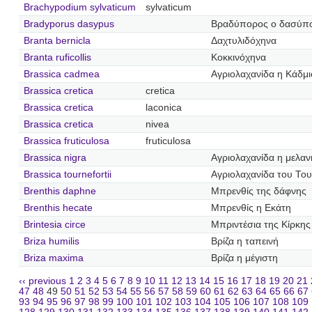
Brachypodium sylvaticum
sylvaticum
Bradyporus dasypus
Βραδύπορος ο δασύπ
Branta bernicla
Δαχτυλιδόχηνα
Branta ruficollis
Κοκκινόχηνα
Brassica cadmea
Αγριολαχανίδα η Κάδμι
Brassica cretica
cretica
Brassica cretica
laconica
Brassica cretica
nivea
Brassica fruticulosa
fruticulosa
Brassica nigra
Αγριολαχανίδα η μελαν
Brassica tournefortii
Αγριολαχανίδα του Το
Brenthis daphne
Μπρενθίς της δάφνης
Brenthis hecate
Μπρενθίς η Εκάτη
Brintesia circe
Μπριντέσια της Κίρκης
Briza humilis
Βρίζα η ταπεινή
Briza maxima
Βρίζα η μέγιστη
‹‹ previous
1
2
3
4
5
6
7
8
9
10
11
12
13
14
15
16
17
18
19
20
21
47
48
49
50
51
52
53
54
55
56
57
58
59
60
61
62
63
64
65
66
67
93
94
95
96
97
98
99
100
101
102
103
104
105
106
107
108
109