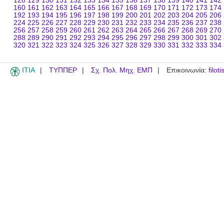
128
129
130
131
132
133
134
135
136
137
138
139
140
141
142
160
161
162
163
164
165
166
167
168
169
170
171
172
173
174
192
193
194
195
196
197
198
199
200
201
202
203
204
205
206
224
225
226
227
228
229
230
231
232
233
234
235
236
237
238
256
257
258
259
260
261
262
263
264
265
266
267
268
269
270
288
289
290
291
292
293
294
295
296
297
298
299
300
301
302
320
321
322
323
324
325
326
327
328
329
330
331
332
333
334
ITIA
ΤΥΠΠΕΡ
Σχ. Πολ. Μηχ. ΕΜΠ
Επικοινωνία:
filot