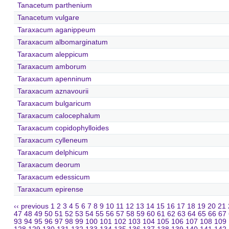
Tanacetum parthenium
Tanacetum vulgare
Taraxacum aganippeum
Taraxacum albomarginatum
Taraxacum aleppicum
Taraxacum amborum
Taraxacum apenninum
Taraxacum aznavourii
Taraxacum bulgaricum
Taraxacum calocephalum
Taraxacum copidophylloides
Taraxacum cylleneum
Taraxacum delphicum
Taraxacum deorum
Taraxacum edessicum
Taraxacum epirense
‹‹ previous
1
2
3
4
5
6
7
8
9
10
11
12
13
14
15
16
17
18
19
20
21
47
48
49
50
51
52
53
54
55
56
57
58
59
60
61
62
63
64
65
66
67
93
94
95
96
97
98
99
100
101
102
103
104
105
106
107
108
109