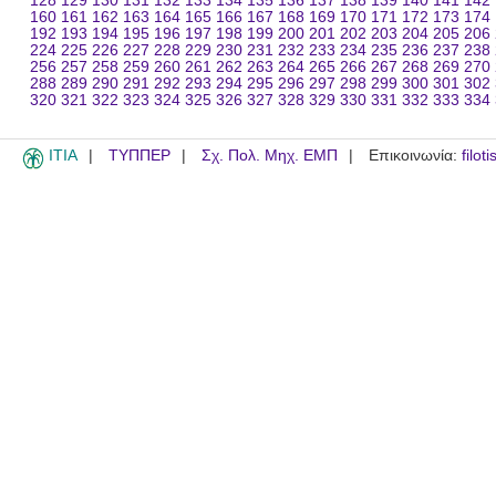
128
129
130
131
132
133
134
135
136
137
138
139
140
141
142
160
161
162
163
164
165
166
167
168
169
170
171
172
173
174
192
193
194
195
196
197
198
199
200
201
202
203
204
205
206
224
225
226
227
228
229
230
231
232
233
234
235
236
237
238
256
257
258
259
260
261
262
263
264
265
266
267
268
269
270
288
289
290
291
292
293
294
295
296
297
298
299
300
301
302
320
321
322
323
324
325
326
327
328
329
330
331
332
333
334
ITIA
ΤΥΠΠΕΡ
Σχ. Πολ. Μηχ. ΕΜΠ
Επικοινωνία:
filot