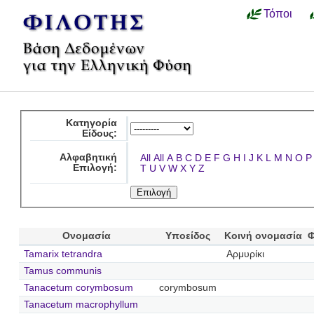
Τόποι
Κατηγορία
Είδους:
Αλφαβητική
All
All
A
B
C
D
E
F
G
H
I
J
K
L
M
N
O
P
Επιλογή:
T
U
V
W
X
Y
Z
Ονομασία
Υποείδος
Κοινή ονομασία
Φ
Tamarix tetrandra
Αρμυρίκι
Tamus communis
Tanacetum corymbosum
corymbosum
Tanacetum macrophyllum