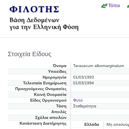
Τόποι
Στοιχεία Είδους
Όνομα
Taraxacum albomarginatum
Υποείδος
Ημερομηνία
01/03/1993
Τελευταία Ενημέρωση
01/03/1994
Προηγούμενες Oνομασίες
Κοινή Ονομασία
Είδος Οργανισμού
Φυτό
Τάση
Σταθερότητα
Απειλές
Σχόλια απειλών
Κατάσταση Διατήρησης
Ελλάδα
Μη απειλού