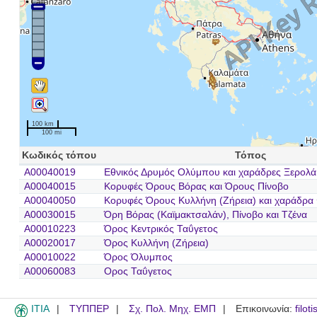
100 km
100 mi
Κωδικός τόπου
Τόπος
A00040019
Εθνικός Δρυμός Ολύμπου και χαράδρες Ξερολά
A00040015
Κορυφές Όρους Βόρας και Όρους Πίνοβο
A00040050
Κορυφές Όρους Κυλλήνη (Ζήρεια) και χαράδρα
A00030015
Όρη Βόρας (Καϊμακτσαλάν), Πίνοβο και Τζένα
A00010223
Όρος Κεντρικός Ταΰγετος
A00020017
Όρος Κυλλήνη (Ζήρεια)
A00010022
Όρος Όλυμπος
A00060083
Ορος Ταΰγετος
ITIA
ΤΥΠΠΕΡ
Σχ. Πολ. Μηχ. ΕΜΠ
Επικοινωνία:
filot