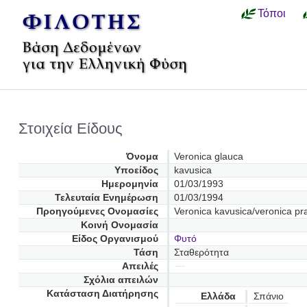
Τόποι
Στοιχεία Είδους
Όνομα
Veronica glauca
Υποείδος
kavusica
Ημερομηνία
01/03/1993
Τελευταία Ενημέρωση
01/03/1994
Προηγούμενες Oνομασίες
Veronica kavusica/veronica pr
Κοινή Ονομασία
Είδος Οργανισμού
Φυτό
Τάση
Σταθερότητα
Απειλές
Σχόλια απειλών
Κατάσταση Διατήρησης
Ελλάδα
Σπάνιο