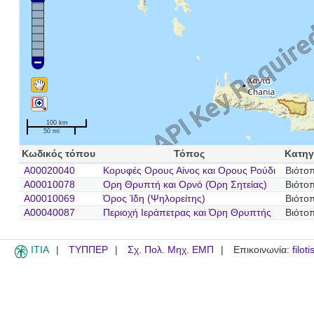
100 km
50 mi
Κωδικός τόπου
Τόπος
Κατηγ
A00020040
Κορυφές Ορους Αίνος και Ορους Ρούδι
Βιότο
A00010078
Ορη Θρυπτή και Ορνό (Όρη Σητείας)
Βιότο
A00010069
Όρος Ίδη (Ψηλορείτης)
Βιότο
A00040087
Περιοχή Ιεράπετρας και Όρη Θρυπτής
Βιότο
ITIA
ΤΥΠΠΕΡ
Σχ. Πολ. Μηχ. ΕΜΠ
Επικοινωνία:
filot