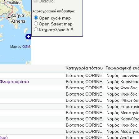
Οικισμοί
Χαρτογραφικό υπόβαθρο:
Open cycle map
Open Street map
Κτηματολόγιο Α.Ε.
Map by
OSM
Κατηγορία τόπου
Γεωγραφική εν
Βιότοπος CORINE
Νομός Ιωαννίνω
 Φλαμπουρίτσα
Βιότοπος CORINE
Νομός Κορινθία
Βιότοπος CORINE
Νομός Φωκίδας
Βιότοπος CORINE
Νομός Φωκίδας
Βιότοπος CORINE
Νομός Φθιώτιδα
Βιότοπος CORINE
Νομός Ευρυτανί
Βιότοπος CORINE
Νομός Μεσσηνί
Βιότοπος CORINE
Νομός Κορινθία
Βιότοπος CORINE
Νομός Φωκίδας
Βιότοπος CORINE
Νομός Μεσσηνί
ϊκού
Βιότοπος CORINE
Νομός Αχαϊας