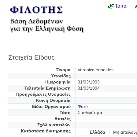
Τόποι
Στοιχεία Είδους
Όνομα
Veronica erinoides
Υποείδος
Ημερομηνία
01/03/1993
Τελευταία Ενημέρωση
01/03/1994
Προηγούμενες Oνομασίες
Κοινή Ονομασία
Είδος Οργανισμού
Φυτό
Τάση
Σταθερότητα
Απειλές
Σχόλια απειλών
Κατάσταση Διατήρησης
Ελλάδα
Μη απειλού