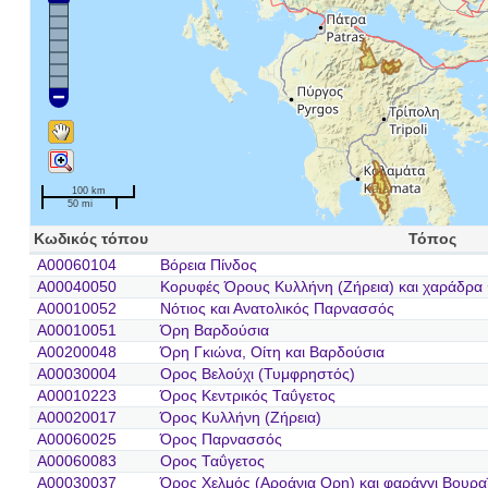
100 km
50 mi
Κωδικός τόπου
Τόπος
A00060104
Βόρεια Πίνδος
A00040050
Κορυφές Όρους Κυλλήνη (Ζήρεια) και χαράδρα
A00010052
Νότιος και Ανατολικός Παρνασσός
A00010051
Όρη Βαρδούσια
A00200048
Όρη Γκιώνα, Οίτη και Βαρδούσια
A00030004
Ορος Βελούχι (Τυμφρηστός)
A00010223
Όρος Κεντρικός Ταΰγετος
A00020017
Όρος Κυλλήνη (Ζήρεια)
A00060025
Όρος Παρνασσός
A00060083
Ορος Ταΰγετος
A00030037
Όρος Χελμός (Αροάνια Ορη) και φαράγγι Βουρα