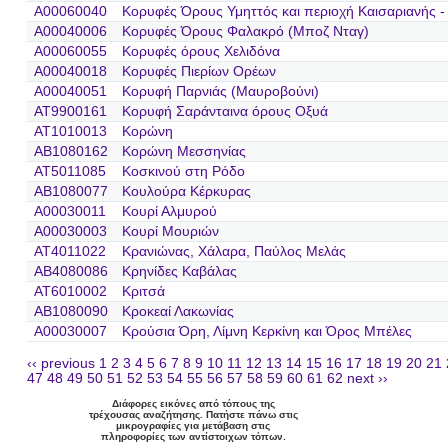
A00060040
Κορυφές Όρους Υμηττός και περιοχή Καισαριανής -
A00040006
Κορυφές Όρους Φαλακρό (Μποζ Νταγ)
A00060055
Κορυφές όρους Χελιδόνα
A00040018
Κορυφές Πιερίων Ορέων
A00040051
Κορυφή Παρνιάς (Μαυροβούνι)
AT9900161
Κορυφή Σαράνταινα όρους Οξυά
AT1010013
Κορώνη
AB1080162
Κορώνη Μεσσηνίας
AT5011085
Κοσκινού στη Ρόδο
AB1080077
Κουλούρα Κέρκυρας
A00030011
Κουρί Αλμυρού
A00030003
Κουρί Μουριών
AT4011022
Κρανιώνας, Χάλαρα, Παύλος Μελάς
AB4080086
Κρηνίδες Καβάλας
AT6010002
Κριτσά
AB1080090
Κροκεαί Λακωνίας
A00030007
Κρούσια Όρη, Λίμνη Κερκίνη και Όρος Μπέλες
‹‹ previous
1
2
3
4
5
6
7
8
9
10
11
12
13
14
15
16
17
18
19
20
21
47
48
49
50
51
52
53
54
55
56
57
58
59
60
61
62
next ››
Διάφορες εικόνες από τόπους της
τρέχουσας αναζήτησης. Πατήστε πάνω στις
μικρογραφίες για μετάβαση στις
πληροφορίες των αντίστοιχων τόπων.