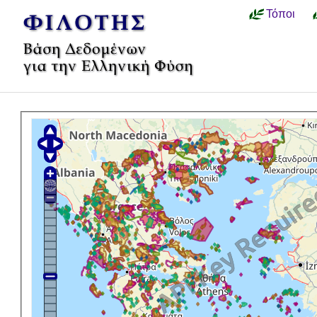
Τόποι