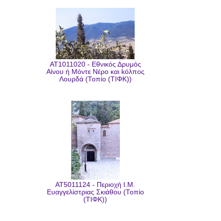
AT1011020 - Εθνικός Δρυμός
Αίνου ή Μόντε Νέρο και kόλπος
Λουρδά (Τοπίο (ΤΙΦΚ))
AT5011124 - Περιοχή Ι.Μ.
Ευαγγελίστριας Σκιάθου (Τοπίο
(ΤΙΦΚ))