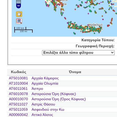
100 km
100 mi
Κατηγορία Τόπου:
Γεωγραφική Περιοχή:
Κωδικός
Όνομα
AT5010081
Αρχαία Κάμειρος
AT1010004
Αρχαία Ολυμπία
AT6011061
Άσπρο
AT6010078
Αστερούσια Όρη (Κόφινας)
A00010070
Αστερούσια Όρη (Όρος Κόφινας)
AT5011027
Αστρίς Θάσου
AT5011059
Ασφενδιού στην Κω
A00060042
Αττικό Άλσος