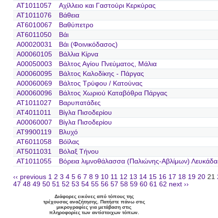
AT1011057
Αχίλλειο και Γαστούρι Κερκύρας
AT1011076
Βάθεια
AT6010067
Βαθύπετρο
AT6011050
Βάι
A00020031
Βάι (Φοινικόδασος)
A00060105
Βάλλια Κίρνα
A00050003
Βάλτος Αγίου Πνεύματος, Μάλια
A00060095
Βάλτος Καλοδίκης - Πάργας
A00060069
Βάλτος Τρύφου / Κατούνας
A00060096
Βάλτος Χωριού Καταβόθρα Πάργας
AT1011027
Βαρυπατάδες
AT4011011
Βίγλα Πισοδερίου
A00060007
Βίγλα Πισοδερίου
AT9900119
Βλυχό
AT6011058
Βόϊλας
AT5011031
Βόλαξ Τήνου
AT1011055
Βόρεια λιμνοθάλασσα (Παλιώνης-Αβλίμων) Λευκάδα
‹‹ previous
1
2
3
4
5
6
7
8
9
10
11
12
13
14
15
16
17
18
19
20
21
47
48
49
50
51
52
53
54
55
56
57
58
59
60
61
62
next ››
Διάφορες εικόνες από τόπους της
τρέχουσας αναζήτησης. Πατήστε πάνω στις
μικρογραφίες για μετάβαση στις
πληροφορίες των αντίστοιχων τόπων.