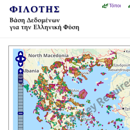
Τόποι