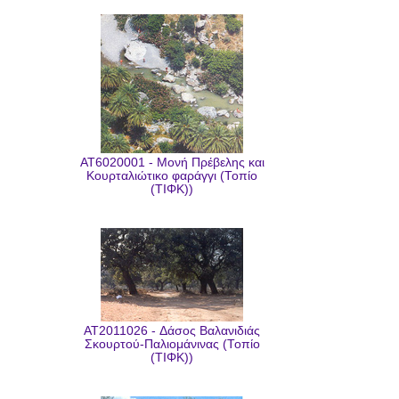
AT6020001 - Μονή Πρέβελης και
Κουρταλιώτικο φαράγγι (Τοπίο
(ΤΙΦΚ))
AT2011026 - Δάσος Βαλανιδιάς
Σκουρτού-Παλιομάνινας (Τοπίο
(ΤΙΦΚ))