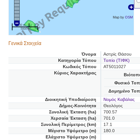
Map by
OSM
1000 m
5000 ft
Γενικά Στοιχεία
Όνομα
Αστρίς Θάσου
Κατηγορία Τόπου
Τοπίο (ΤΙΦΚ)
Κωδικός Τόπου
AT5011027
Κύριος Χαρακτήρας
Βιότοπ
Φυσικό Τοπ
Δομημένο Τοπ
Διοικητική Υποδιαίρεση
Νομός Καβάλας
Δήμος-Κοινότητα
Θεολόγος
Συνολική Έκταση (ha)
700.57
Χερσαία Έκταση (ha)
701.0
Συνολική Περίμετρος (km)
17.1
Μέγιστο Υψόμετρο (m)
180.0
Ελάχιστο Υψόμετρο (m)