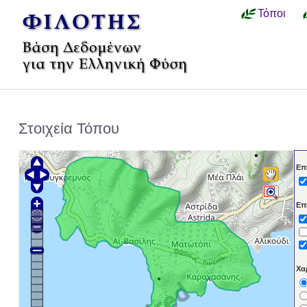
Τόποι
Στοιχεία Τόπου
Επ
Επ
Χα