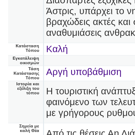
Διάσπαρτες εξοχικές 
Άστρις, υπάρχει το ν
βραχώδεις ακτές και
αναθυμιάσεις ανθρακ
Κατάσταση
Καλή
Τόπου
Εγκατάλειψη
οικισμών
Τάση
Αργή υποβάθμιση
Κατάστασης
Τόπου
Ιστορία και
Η τουριστική ανάπτυξη
εξέλιξη του
τόπου
φαινόμενο των τελευτ
με γρήγορους ρυθμο
Σημεία με
Από τις θέσεις Αη Λι
καλή Θέα