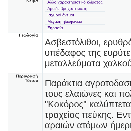
Κλίμα
Αλλο χαρακτηριστικό κλίματος
Αραιές βροχοπτώσεις
Ισχυροί άνεμοι
Μεγάλη ηλιοφάνεια
Ξηρασία
Γεωλογία
Ασβεστόλιθοι, ερυθρ
υπέδαφος της ευρύτ
μεταλλεύματα χαλκού
Περιγραφή
Παράκτια αγροτοδασι
Τόπου
τους ελαιώνες και π
"Κοκόρος" καλύπτετ
τραχείας πεύκης. Εν
αραιών ατόμων ήμερη