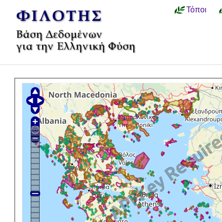
Τόποι