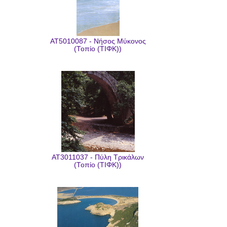
AT5010087 - Νήσος Μύκονος
(Τοπίο (ΤΙΦΚ))
AT3011037 - Πύλη Τρικάλων
(Τοπίο (ΤΙΦΚ))