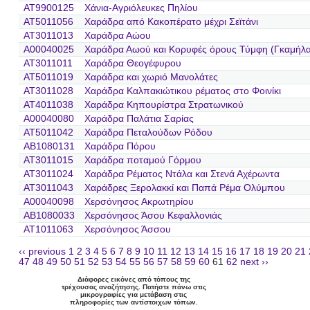
AT9900125
Χάνια-Αγριόλευκες Πηλίου
AT5011056
Χαράδρα από Κακοπέρατο μέχρι Σεϊτάνι
AT3011013
Χαράδρα Αώου
A00040025
Χαράδρα Αωού και Κορυφές όρους Τύμφη (Γκαμήλα
AT3011011
Χαράδρα Θεογέφυρου
AT5011019
Χαράδρα και χωριό Μανολάτες
AT3011028
Χαράδρα Καλπακιώτικου ρέματος στο Φοινίκι
AT4011038
Χαράδρα Κηπουρίστρα Στρατωνικού
A00040080
Χαράδρα Παλάτια Σαρίας
AT5011042
Χαράδρα Πεταλούδων Ρόδου
AB1080131
Χαράδρα Πόρου
AT3011015
Χαράδρα ποταμού Γόρμου
AT3011024
Χαράδρα Ρέματος Ντάλα και Στενά Αχέρωντα
AT3011043
Χαράδρες Ξερολακκί και Παπά Ρέμα Ολύμπου
A00040098
Χερσόνησος Ακρωτηρίου
AB1080033
Χερσόνησος Άσου Κεφαλλονιάς
AT1011063
Χερσόνησος Άσσου
‹‹ previous
1
2
3
4
5
6
7
8
9
10
11
12
13
14
15
16
17
18
19
20
21
47
48
49
50
51
52
53
54
55
56
57
58
59
60
61
62
next ››
Διάφορες εικόνες από τόπους της
τρέχουσας αναζήτησης. Πατήστε πάνω στις
μικρογραφίες για μετάβαση στις
πληροφορίες των αντίστοιχων τόπων.