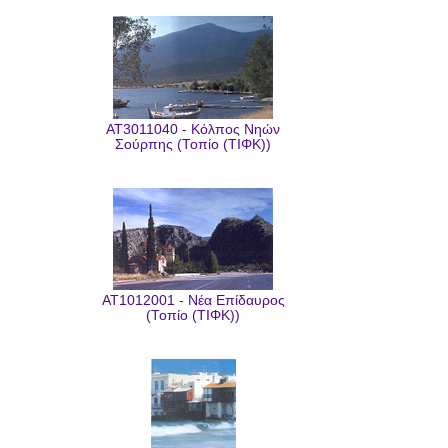
AT3011040 - Κόλπος Νηών
Σούρπης (Τοπίο (ΤΙΦΚ))
AT1012001 - Νέα Επίδαυρος
(Τοπίο (ΤΙΦΚ))