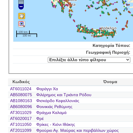
100 km
100 mi
Κατηγορία Τόπου:
Γεωγραφική Περιοχή:
Κωδικός
Όνομα
AT6011024
Φαράγγι Χα
AB5080075
Φιλέρημος και Τριάντα Ρόδου
AB1080163
Φισκάρδο Κεφαλλονιάς
AB6080096
Φοινικιάς Ρεθύμνης
AT3011029
Φράγμα Καλαμά
AT6020017
Φρέ
AT1011050
Φρίκες - Κιόνι Ιθάκης
AT2011099
Φρούριο Αγ. Μαύρας και περιβάλλων χώρος