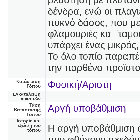
βλάστηση με πλατάνι
δένδρα, ενώ οι πλαγι
πυκνό δάσος, που με
φλαμουριές και ίταμο
υπάρχει ένας μικρός
Το όλο τοπίο παραπέ
την παρθένα προϊστο
Κατάσταση
Φυσική/Αριστη
Τόπου
Εγκατάλειψη
οικισμών
Τάση
Αργή υποβάθμιση
Κατάστασης
Τόπου
Ιστορία και
Η αργή υποβάθμιση ο
εξέλιξη του
τόπου
που φθάνουν σχεδόν 