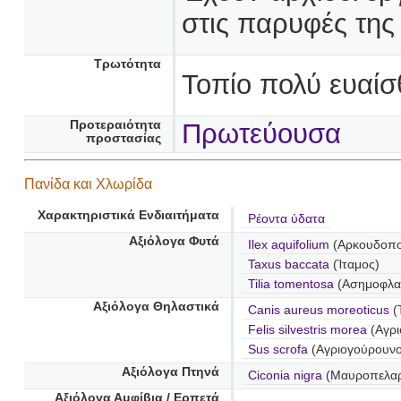
στις παρυφές της
Τρωτότητα
Τοπίο πολύ ευαίσ
Προτεραιότητα
Πρωτεύουσα
προστασίας
Πανίδα και Χλωρίδα
Χαρακτηριστικά Ενδιαιτήματα
Ρέοντα ύδατα
Αξιόλογα Φυτά
Ilex aquifolium
(Αρκουδοπ
Taxus baccata
(Ίταμος)
Tilia tomentosa
(Ασημοφλα
Αξιόλογα Θηλαστικά
Canis aureus moreoticus
(
Felis silvestris morea
(Αγρι
Sus scrofa
(Αγριογούρουνο
Αξιόλογα Πτηνά
Ciconia nigra
(Μαυροπελα
Αξιόλογα Αμφίβια / Ερπετά