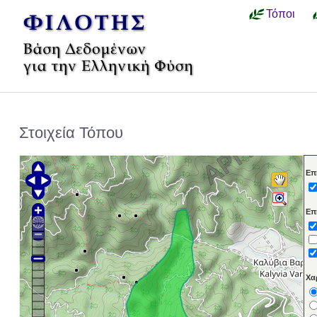
Τόποι
Στοιχεία Τόπου
Επ
Επ
Χα