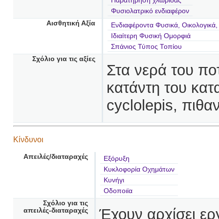
Παρατήρηση χλωρίδας
Φυσιολατρικό ενδιαφέρον
Αισθητική Αξία
Ενδιαφέροντα Φυσικά, Οικολογικά,
Ιδιαίτερη Φυσική Ομορφιά
Σπάνιος Τύπος Τοπίου
Σχόλιο για τις αξίες
Στα νερά του πο
κατάντη του κατ
cyclolepis, πιθα
Κίνδυνοι
Απειλές/διαταραχές
Εξόρυξη
Κυκλοφορία Οχημάτων
Κυνήγι
Οδοποιϊα
Σχόλιο για τις
Έχουν αρχίσει ερ
απειλές-διαταραχές