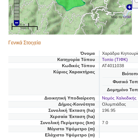
Map by
OSM
1000 m
5000 ft
Γενικά Στοιχεία
Όνομα
Χαράδρα Κηπουρί
Κατηγορία Τόπου
Τοπίο (ΤΙΦΚ)
Κωδικός Τόπου
AT4011038
Κύριος Χαρακτήρας
Βιότοπ
Φυσικό Τοπ
Δομημένο Τοπ
Διοικητική Υποδιαίρεση
Νομός Χαλκιδικής
Δήμος-Κοινότητα
Ολυμπιάδας
Συνολική Έκταση (ha)
196.95
Χερσαία Έκταση (ha)
Συνολική Περίμετρος (km)
7.0
Μέγιστο Υψόμετρο (m)
Ελάχιστο Υψόμετρο (m)