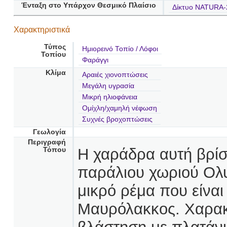
Ένταξη στο Υπάρχον Θεσμικό Πλαίσιο
Δίκτυο NATURA-
Χαρακτηριστικά
Τύπος
Ημιορεινό Τοπίο / Λόφοι
Τοπίου
Φαράγγι
Κλίμα
Αραιές χιονοπτώσεις
Μεγάλη υγρασία
Μικρή ηλιοφάνεια
Ομίχλη/χαμηλή νέφωση
Συχνές βροχοπτώσεις
Γεωλογία
Περιγραφή
Η χαράδρα αυτή βρίσκ
Τόπου
παράλιου χωριού Ολυ
μικρό ρέμα που είνα
Μαυρόλακκος. Χαρακ