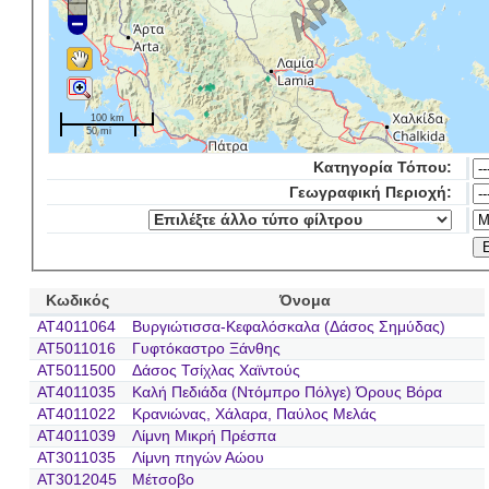
100 km
50 mi
Κατηγορία Τόπου:
Γεωγραφική Περιοχή:
Κωδικός
Όνομα
AT4011064
Βυργιώτισσα-Κεφαλόσκαλα (Δάσος Σημύδας)
AT5011016
Γυφτόκαστρο Ξάνθης
AT5011500
Δάσος Τσίχλας Χαϊντούς
AT4011035
Καλή Πεδιάδα (Ντόμπρο Πόλγε) Όρους Βόρα
AT4011022
Κρανιώνας, Χάλαρα, Παύλος Μελάς
AT4011039
Λίμνη Μικρή Πρέσπα
AT3011035
Λίμνη πηγών Αώου
AT3012045
Μέτσοβο