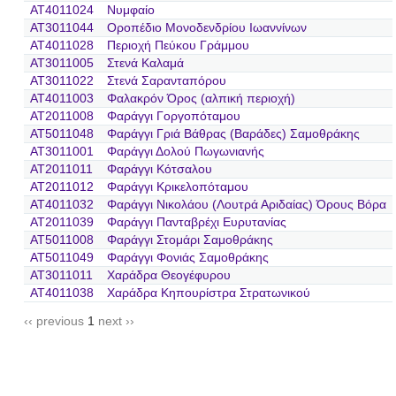
AT4011024
Νυμφαίο
AT3011044
Οροπέδιο Μονοδενδρίου Ιωαννίνων
AT4011028
Περιοχή Πεύκου Γράμμου
AT3011005
Στενά Καλαμά
AT3011022
Στενά Σαρανταπόρου
AT4011003
Φαλακρόν Όρος (αλπική περιοχή)
AT2011008
Φαράγγι Γοργοπόταμου
AT5011048
Φαράγγι Γριά Βάθρας (Βαράδες) Σαμοθράκης
AT3011001
Φαράγγι Δολού Πωγωνιανής
AT2011011
Φαράγγι Κότσαλου
AT2011012
Φαράγγι Κρικελοπόταμου
AT4011032
Φαράγγι Νικολάου (Λουτρά Αριδαίας) Όρους Βόρα
AT2011039
Φαράγγι Πανταβρέχι Ευρυτανίας
AT5011008
Φαράγγι Στομάρι Σαμοθράκης
AT5011049
Φαράγγι Φονιάς Σαμοθράκης
AT3011011
Χαράδρα Θεογέφυρου
AT4011038
Χαράδρα Κηπουρίστρα Στρατωνικού
‹‹ previous
1
next ››