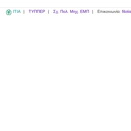
ITIA
ΤΥΠΠΕΡ
Σχ. Πολ. Μηχ. ΕΜΠ
Επικοινωνία:
filot