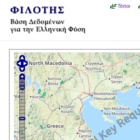
Τόποι